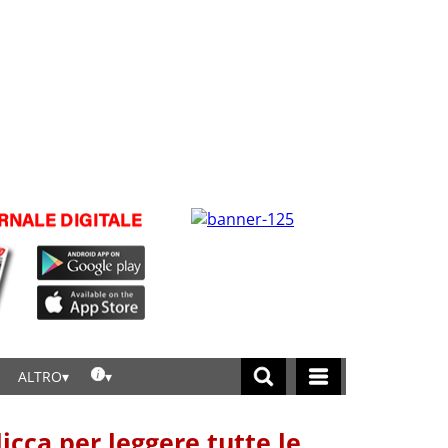
ALTRO
licca per leggere tutte le