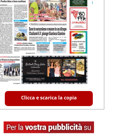
Clicca e scarica la copia