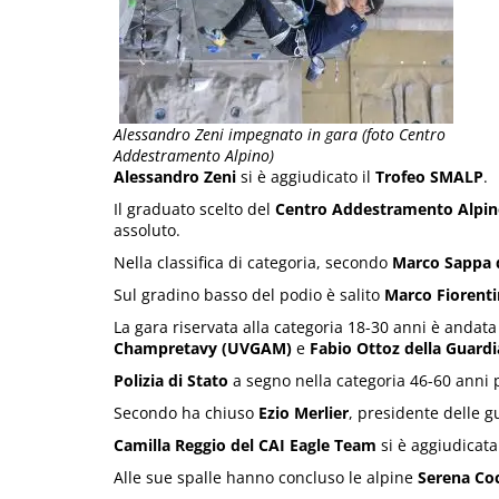
Alessandro Zeni impegnato in gara (foto Centro
Addestramento Alpino)
Alessandro Zeni
si è aggiudicato il
Trofeo SMALP
.
Il graduato scelto del
Centro Addestramento Alpi
assoluto.
Nella classifica di categoria, secondo
Marco Sappa d
Sul gradino basso del podio è salito
Marco Fiorentin
La gara riservata alla categoria 18-30 anni è andat
Champretavy (UVGAM)
e
Fabio Ottoz della Guardi
Polizia di Stato
a segno nella categoria 46-60 anni 
Secondo ha chiuso
Ezio Merlier
, presidente delle g
Camilla Reggio del CAI Eagle Team
si è aggiudicata
Alle sue spalle hanno concluso le alpine
Serena Co