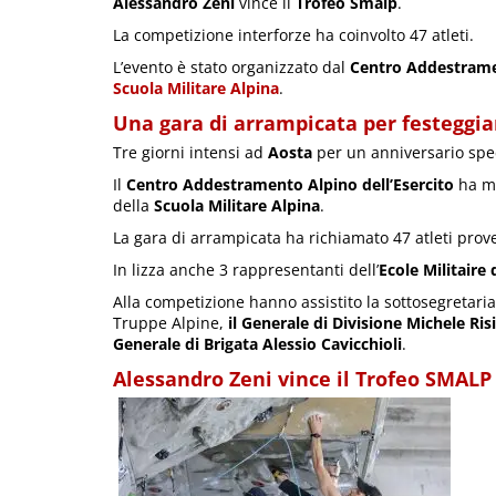
Alessandro Zeni
vince il
Trofeo Smalp
.
La competizione interforze ha coinvolto 47 atleti.
L’evento è stato organizzato dal
Centro Addestrame
Scuola Militare Alpina
.
Una gara di arrampicata per festeggiar
Tre giorni intensi ad
Aosta
per un anniversario spec
Il
Centro Addestramento Alpino dell’Esercito
ha ma
della
Scuola Militare Alpina
.
La gara di arrampicata ha richiamato 47 atleti prov
In lizza anche 3 rappresentanti dell’
Ecole Militair
Alla competizione hanno assistito la sottosegretaria
Truppe Alpine,
il Generale di Divisione Michele Risi
Generale di Brigata Alessio Cavicchioli
.
Alessandro Zeni vince il Trofeo SMALP