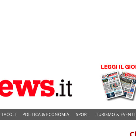
TTACOLI
POLITICA & ECONOMIA
SPORT
TURISMO & EVENTI
C