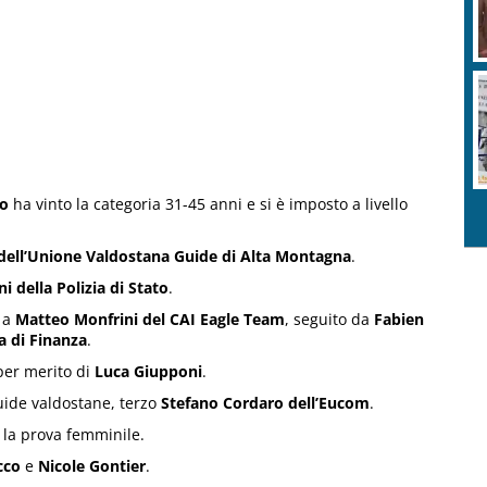
no
ha vinto la categoria 31-45 anni e si è imposto a livello
ell’Unione Valdostana Guide di Alta Montagna
.
i della Polizia di Stato
.
a a
Matteo Monfrini del CAI Eagle Team
, seguito da
Fabien
a di Finanza
.
per merito di
Luca Giupponi
.
uide valdostane, terzo
Stefano Cordaro dell’Eucom
.
 la prova femminile.
cco
e
Nicole Gontier
.