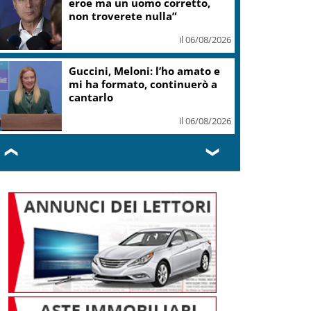
teatro Volterra
il 06/08/2026
Valle d’Aosta, torna la festa
del lardo di Arnad: c’è anche il
gelato
il 06/08/2026
❮
❯