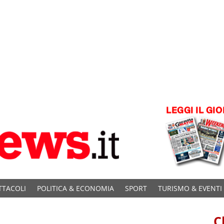
TTACOLI
POLITICA & ECONOMIA
SPORT
TURISMO & EVENTI
C