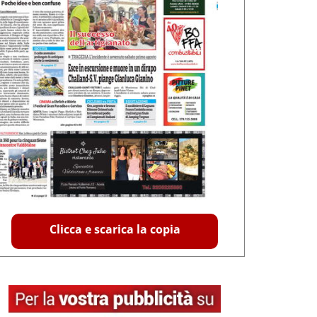
Clicca e scarica la copia