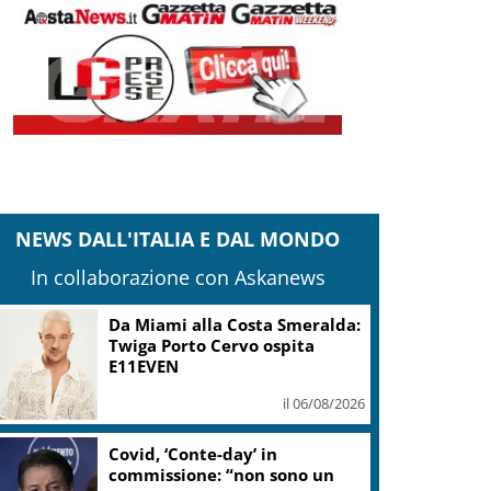
NEWS DALL'ITALIA E DAL MONDO
In collaborazione con Askanews
Sogin: in 2025 utile balza oltre
2,5 mln, decommissioning al
47,7%
il 06/08/2026
“Una notte di Casanova” di
Migliorini chiude Festival