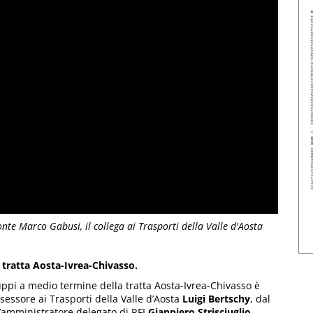
onte Marco Gabusi, il collega ai Trasporti della Valle d'Aosta
a tratta Aosta-Ivrea-Chivasso.
iluppi a medio termine della tratta Aosta-Ivrea-Chivasso è
ssessore ai Trasporti della Valle d’Aosta
Luigi Bertschy
, dal
’amministratore delegato di RFI
Gianpiero Strisciuglio.