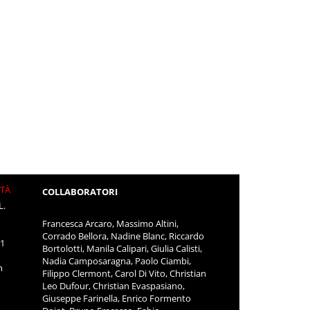
ITÀ
COLLABORATORI
L.
Francesca Arcaro, Massimo Altini,
Corrado Bellora, Nadine Blanc, Riccardo
11
Bortolotti, Manila Calipari, Giulia Calisti,
Nadia Camposaragna, Paolo Ciambi,
m
Filippo Clermont, Carol Di Vito, Christian
Leo Dufour, Christian Evaspasiano,
Giuseppe Farinella, Enrico Formento