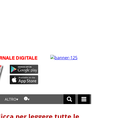
ALTRO
licca per leggere tutte le