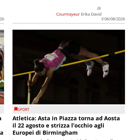
di
Courmayeur
Erika David
026
il 06/08/2026
SPORT
a
Atletica: Asta in Piazza torna ad Aosta
il 22 agosto e strizza l’occhio agli
la
Europei di Birmingham