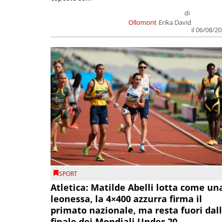
di
Ollomont
Erika David
il 06/08/2
SPORT
Atletica: Matilde Abelli lotta come un
leonessa, la 4×400 azzurra firma il
primato nazionale, ma resta fuori dal
finale dei Mondiali Under 20