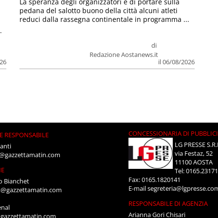
La speranza degli organizzatori è di portare sulla
pedana del salotto buono della città alcuni atleti
reduci dalla rassegna continentale in programma ...
.
di
Redazione Aostanews.it
026
il 06/08/2026
CONCESSIONARIA DI PUBBLIC
E RESPONSABILE
LG PRESSE S.R.
anti
via Festaz, 52
i@gazzettamatin.com
11100 AOSTA
NE
Tel: 0165.2317
Fax: 0165.1820141
o Bianchet
E-mail
segreteria@lgpresse.co
t@gazzettamatin.com
RESPONSABILE DI AGENZIA
enal
Arianna Gori Chisari
gazzettamatin.com