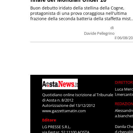
Buon debutto iridato della stellina della Cogne,
protagonista di una prova coraggiosa nell'ultima
frazione della seconda batteria della staffetta mist..
di
Davide Pellegrino
il 06/08/2
DIRETTOR
Luca Merc
l.mercant
Quotidiano online Iscrizione al Tribunale
di Aosta n. 8/2012
REDAZIO
Autorizzazione del 13/12/2012
Alessandr
www.gazzettamatin.com
a.bianche
Editore
Danila Ch
LG PRESSE S.R.L.
d.chenal@
via Festaz, 52 11100 AOSTA