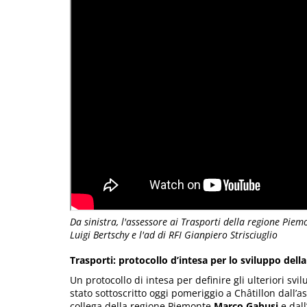
Da sinistra, l'assessore ai Trasporti della regione Piem
Luigi Bertschy e l'ad di RFI Gianpiero Strisciuglio
Trasporti: protocollo d’intesa per lo sviluppo dell
Un protocollo di intesa per definire gli ulteriori sv
stato sottoscritto oggi pomeriggio a Châtillon dall’a
collega della regione Piemonte
Marco Gabusi
e dall