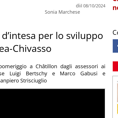
di
il
08/10/2024
n
Sonia Marchese
C
 d’intesa per lo sviluppo
rea-Chivasso
pomeriggio a Châtillon dagli assessori ai
ese Luigi Bertschy e Marco Gabusi e
anpiero Strisciuglio