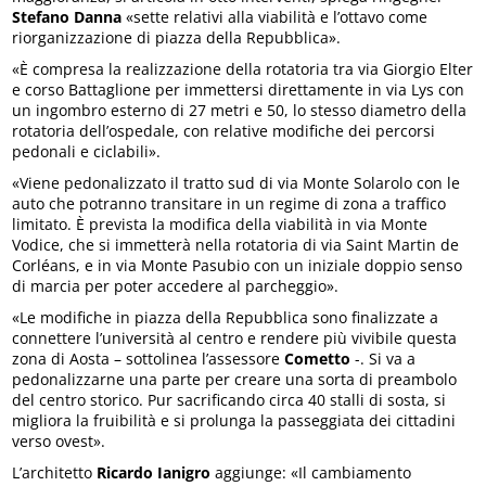
Stefano Danna
«sette relativi alla viabilità e l’ottavo come
riorganizzazione di piazza della Repubblica».
«È compresa la realizzazione della rotatoria tra via Giorgio Elter
e corso Battaglione per immettersi direttamente in via Lys con
un ingombro esterno di 27 metri e 50, lo stesso diametro della
rotatoria dell’ospedale, con relative modifiche dei percorsi
pedonali e ciclabili».
«Viene pedonalizzato il tratto sud di via Monte Solarolo con le
auto che potranno transitare in un regime di zona a traffico
limitato. È prevista la modifica della viabilità in via Monte
Vodice, che si immetterà nella rotatoria di via Saint Martin de
Corléans, e in via Monte Pasubio con un iniziale doppio senso
di marcia per poter accedere al parcheggio».
«Le modifiche in piazza della Repubblica sono finalizzate a
connettere l’università al centro e rendere più vivibile questa
zona di Aosta – sottolinea l’assessore
Cometto
-. Si va a
pedonalizzarne una parte per creare una sorta di preambolo
del centro storico. Pur sacrificando circa 40 stalli di sosta, si
migliora la fruibilità e si prolunga la passeggiata dei cittadini
verso ovest».
L’architetto
Ricardo Ianigro
aggiunge: «Il cambiamento