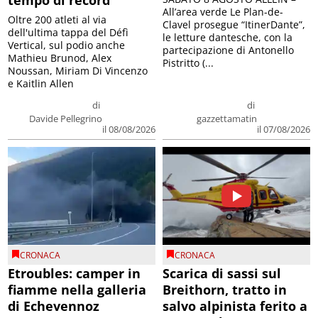
All’area verde Le Plan-de-
Oltre 200 atleti al via
Clavel prosegue “ItinerDante”,
dell'ultima tappa del Défì
le letture dantesche, con la
Vertical, sul podio anche
partecipazione di Antonello
Mathieu Brunod, Alex
Pistritto (...
Noussan, Miriam Di Vincenzo
e Kaitlin Allen
di
di
Davide Pellegrino
gazzettamatin
il 08/08/2026
il 07/08/2026
CRONACA
CRONACA
Etroubles: camper in
Scarica di sassi sul
fiamme nella galleria
Breithorn, tratto in
di Echevennoz
salvo alpinista ferito a