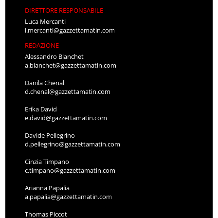
DIRETTORE RESPONSABILE
Luca Mercanti
l.mercanti@gazzettamatin.com
REDAZIONE
Alessandro Bianchet
a.bianchet@gazzettamatin.com
Danila Chenal
d.chenal@gazzettamatin.com
Erika David
e.david@gazzettamatin.com
Davide Pellegrino
d.pellegrino@gazzettamatin.com
Cinzia Timpano
c.timpano@gazzettamatin.com
Arianna Papalia
a.papalia@gazzettamatin.com
Thomas Piccot