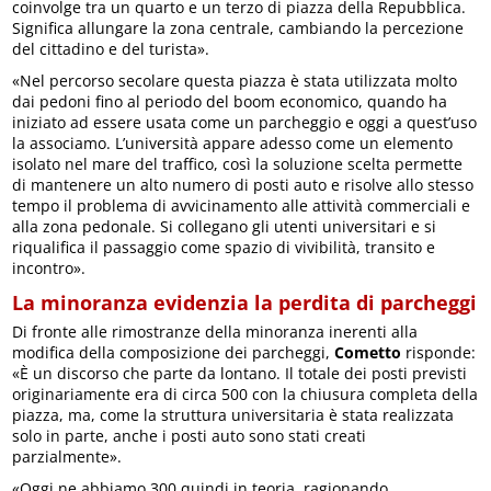
coinvolge tra un quarto e un terzo di piazza della Repubblica.
Significa allungare la zona centrale, cambiando la percezione
del cittadino e del turista».
«Nel percorso secolare questa piazza è stata utilizzata molto
dai pedoni fino al periodo del boom economico, quando ha
iniziato ad essere usata come un parcheggio e oggi a quest’uso
la associamo. L’università appare adesso come un elemento
isolato nel mare del traffico, così la soluzione scelta permette
di mantenere un alto numero di posti auto e risolve allo stesso
tempo il problema di avvicinamento alle attività commerciali e
alla zona pedonale. Si collegano gli utenti universitari e si
riqualifica il passaggio come spazio di vivibilità, transito e
incontro».
La minoranza evidenzia la perdita di parcheggi
Di fronte alle rimostranze della minoranza inerenti alla
modifica della composizione dei parcheggi,
Cometto
risponde:
«È un discorso che parte da lontano. Il totale dei posti previsti
originariamente era di circa 500 con la chiusura completa della
piazza, ma, come la struttura universitaria è stata realizzata
solo in parte, anche i posti auto sono stati creati
parzialmente».
«Oggi ne abbiamo 300 quindi in teoria, ragionando