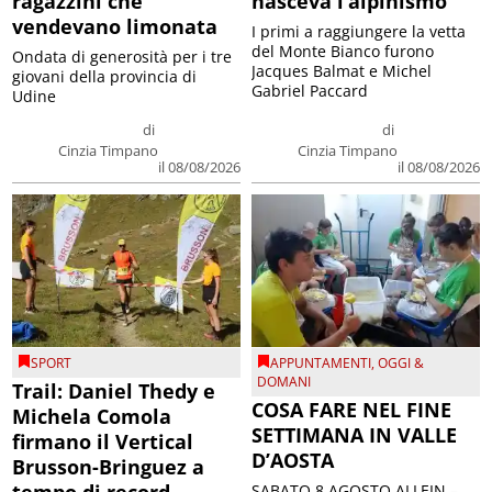
ragazzini che
nasceva l’alpinismo
vendevano limonata
I primi a raggiungere la vetta
del Monte Bianco furono
Ondata di generosità per i tre
Jacques Balmat e Michel
giovani della provincia di
Gabriel Paccard
Udine
di
di
Cinzia Timpano
Cinzia Timpano
il 08/08/2026
il 08/08/2026
SPORT
APPUNTAMENTI
,
OGGI &
DOMANI
Trail: Daniel Thedy e
COSA FARE NEL FINE
Michela Comola
SETTIMANA IN VALLE
firmano il Vertical
D’AOSTA
Brusson-Bringuez a
tempo di record
SABATO 8 AGOSTO ALLEIN –