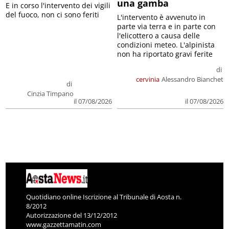
una gamba
E in corso l'intervento dei vigili
del fuoco, non ci sono feriti
L'intervento è avvenuto in
parte via terra e in parte con
l'elicottero a causa delle
condizioni meteo. L'alpinista
non ha riportato gravi ferite
di
cervinia
Alessandro Bianchet
di
Cinzia Timpano
il 07/08/2026
il 07/08/2026
Quotidiano online Iscrizione al Tribunale di Aosta n.
8/2012
Autorizzazione del 13/12/2012
www.gazzettamatin.com