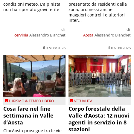
condizioni meteo. L'alpinista
presentato da residenti della
non ha riportato gravi ferite
zona; promessi anche
maggiori controlli e ulteriori
inter...
di
di
cervinia
Alessandro Bianchet
Aosta
Alessandro Bianchet
il 07/08/2026
il 07/08/2026
TURISMO & TEMPO LIBERO
ATTUALITA'
Cosa fare nel fine
Corpo forestale della
settimana in Valle
Valle d’Aosta: 12 nuovi
d’Aosta
agenti in servizio in 8
stazioni
GiocAosta prosegue tra le vie