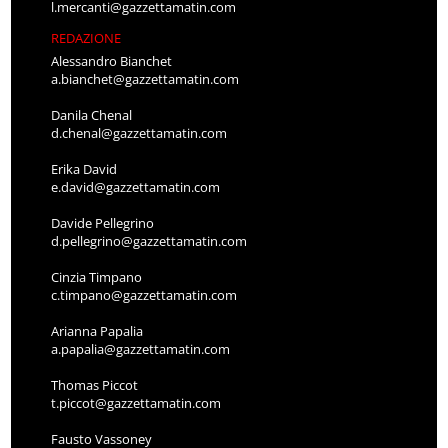
l.mercanti@gazzettamatin.com
REDAZIONE
Alessandro Bianchet
a.bianchet@gazzettamatin.com
Danila Chenal
d.chenal@gazzettamatin.com
Erika David
e.david@gazzettamatin.com
Davide Pellegrino
d.pellegrino@gazzettamatin.com
Cinzia Timpano
c.timpano@gazzettamatin.com
Arianna Papalia
a.papalia@gazzettamatin.com
Thomas Piccot
t.piccot@gazzettamatin.com
Fausto Vassoney