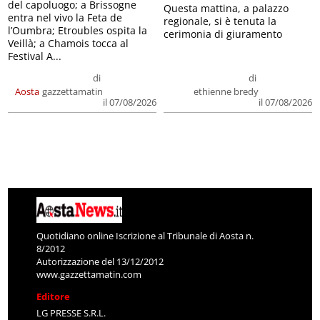
del capoluogo; a Brissogne
Questa mattina, a palazzo
entra nel vivo la Feta de
regionale, si è tenuta la
l’Oumbra; Etroubles ospita la
cerimonia di giuramento
Veillà; a Chamois tocca al
Festival A...
di
di
Aosta
gazzettamatin
ethienne bredy
il 07/08/2026
il 07/08/2026
Quotidiano online Iscrizione al Tribunale di Aosta n.
8/2012
Autorizzazione del 13/12/2012
www.gazzettamatin.com
Editore
LG PRESSE S.R.L.