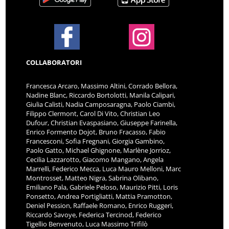
COLLABORATORI
Francesca Arcaro, Massimo Altini, Corrado Bellora,
Nadine Blanc, Riccardo Bortolotti, Manila Calipari,
Giulia Calisti, Nadia Camposaragna, Paolo Ciambi,
Filippo Clermont, Carol Di Vito, Christian Leo
Dufour, Christian Evaspasiano, Giuseppe Farinella,
Enrico Formento Dojot, Bruno Fracasso, Fabio
Francesconi, Sofia Fregnani, Giorgia Gambino,
Paolo Gatto, Michael Ghignone, Marlène Jorrioz,
Cecilia Lazzarotto, Giacomo Mangano, Angela
Marrelli, Federico Mecca, Luca Mauro Melloni, Marc
Montrosset, Matteo Nigra, Sabrina Olibano,
Emiliano Pala, Gabriele Peloso, Maurizio Pitti, Loris
Ponsetto, Andrea Portigliatti, Mattia Pramotton,
Deniel Pession, Raffaele Romano, Enrico Ruggeri,
Riccardo Savoye, Federica Tercinod, Federico
Tigellio Benvenuto, Luca Massimo Trifilò