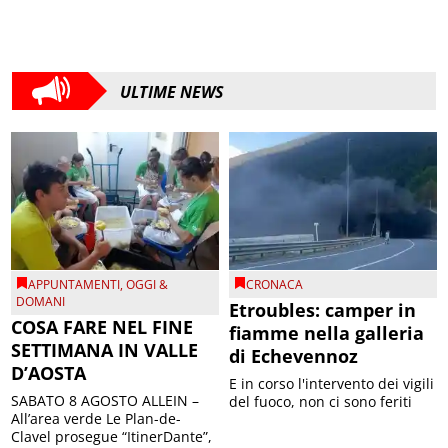
ULTIME NEWS
APPUNTAMENTI
,
OGGI &
CRONACA
DOMANI
Etroubles: camper in
COSA FARE NEL FINE
fiamme nella galleria
SETTIMANA IN VALLE
di Echevennoz
D’AOSTA
E in corso l'intervento dei vigili
SABATO 8 AGOSTO ALLEIN –
del fuoco, non ci sono feriti
All’area verde Le Plan-de-
Clavel prosegue “ItinerDante”,