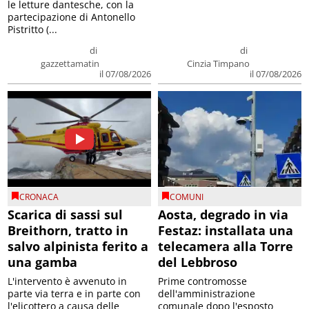
le letture dantesche, con la
partecipazione di Antonello
Pistritto (...
di
di
gazzettamatin
Cinzia Timpano
il 07/08/2026
il 07/08/2026
CRONACA
COMUNI
Scarica di sassi sul
Aosta, degrado in via
Breithorn, tratto in
Festaz: installata una
salvo alpinista ferito a
telecamera alla Torre
una gamba
del Lebbroso
L'intervento è avvenuto in
Prime contromosse
parte via terra e in parte con
dell'amministrazione
l'elicottero a causa delle
comunale dopo l'esposto