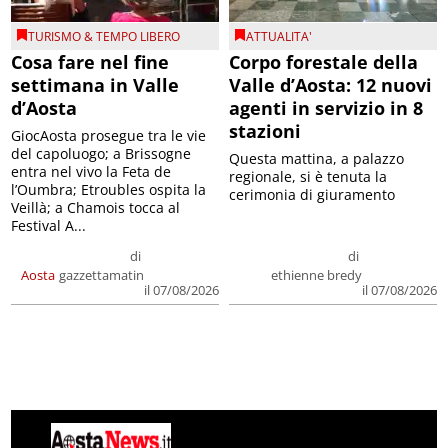
TURISMO & TEMPO LIBERO
ATTUALITA'
Cosa fare nel fine
Corpo forestale della
settimana in Valle
Valle d’Aosta: 12 nuovi
d’Aosta
agenti in servizio in 8
stazioni
GiocAosta prosegue tra le vie
del capoluogo; a Brissogne
Questa mattina, a palazzo
entra nel vivo la Feta de
regionale, si è tenuta la
l’Oumbra; Etroubles ospita la
cerimonia di giuramento
Veillà; a Chamois tocca al
Festival A...
di
di
Aosta
gazzettamatin
ethienne bredy
il 07/08/2026
il 07/08/2026