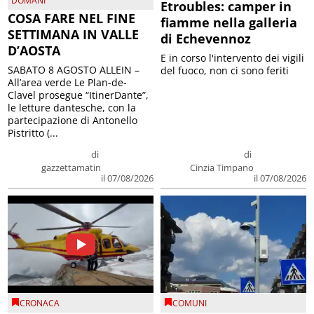
DOMANI
Etroubles: camper in
COSA FARE NEL FINE
fiamme nella galleria
SETTIMANA IN VALLE
di Echevennoz
D’AOSTA
E in corso l'intervento dei vigili
SABATO 8 AGOSTO ALLEIN –
del fuoco, non ci sono feriti
All’area verde Le Plan-de-
Clavel prosegue “ItinerDante”,
le letture dantesche, con la
partecipazione di Antonello
Pistritto (...
di
di
gazzettamatin
Cinzia Timpano
il 07/08/2026
il 07/08/2026
CRONACA
COMUNI