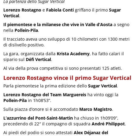
La partenza dello Sugar Vertical
Lorenzo Rostagno
e
Fabiola Conti
griffano il primo
Sugar
Vertical
.
Il piemontese e la milanese che vive in Valle d’Aosta
a segno
nella
Pollein-Pila
.
Il tracciato aveva uno sviluppo di 10 chilometri con 1300 metri
di dislivello positivo.
La gara, organizzata dalla
Krista Academy
, ha fatto calari il
sipario sul
Défì Vertical
.
Al via della prova competitiva si sono presentati 125 atleti.
Lorenzo Rostagno vince il primo Sugar Vertical
Parla piemontese la prima edizione dello
Sugar Vertical
.
Lorenzo Rostagno del Team Marguereis
ha vinto oggi la
Pollein-Pila
in 1h08’53”.
Sulla piazza d’onore si è accomodato
Marco Magistro
.
L’azzurrino del Pont-Saint-Martin
ha chiuso in 1h09’09”,
precedendo di 22″ il compagno di squadra
André Philippot
.
Ai piedi del podio si sono attestati
Alex Déjanaz del