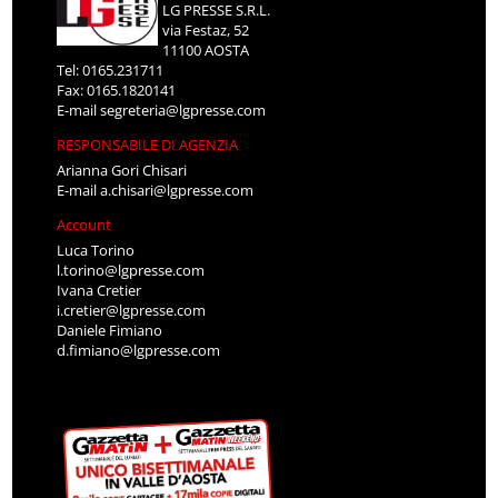
LG PRESSE S.R.L.
via Festaz, 52
11100 AOSTA
Tel: 0165.231711
Fax: 0165.1820141
E-mail
segreteria@lgpresse.com
RESPONSABILE DI AGENZIA
Arianna Gori Chisari
E-mail
a.chisari@lgpresse.com
Account
Luca Torino
l.torino@lgpresse.com
Ivana Cretier
i.cretier@lgpresse.com
Daniele Fimiano
d.fimiano@lgpresse.com