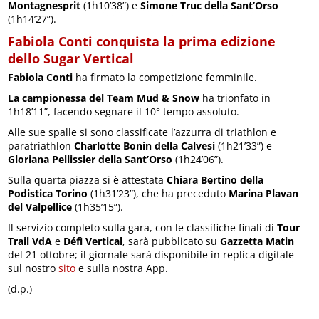
Montagnesprit
(1h10’38”) e
Simone Truc della Sant’Orso
(1h14’27”).
Fabiola Conti conquista la prima edizione
dello Sugar Vertical
Fabiola Conti
ha firmato la competizione femminile.
La campionessa del Team Mud & Snow
ha trionfato in
1h18’11”, facendo segnare il 10° tempo assoluto.
Alle sue spalle si sono classificate l’azzurra di triathlon e
paratriathlon
Charlotte Bonin della Calvesi
(1h21’33”) e
Gloriana Pellissier della Sant’Orso
(1h24’06”).
Sulla quarta piazza si è attestata
Chiara Bertino della
Podistica Torino
(1h31’23”), che ha preceduto
Marina Plavan
del Valpellice
(1h35’15”).
Il servizio completo sulla gara, con le classifiche finali di
Tour
Trail VdA
e
Défì Vertical
, sarà pubblicato su
Gazzetta Matin
del 21 ottobre; il giornale sarà disponibile in replica digitale
sul nostro
sito
e sulla nostra App.
(d.p.)