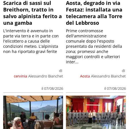
Scarica di sassi sul
Aosta, degrado in via
Breithorn, tratto in
Festaz: installata una
salvo alpinista ferito a
telecamera alla Torre
una gamba
del Lebbroso
L'intervento è avvenuto in
Prime contromosse
parte via terra e in parte con
dell'amministrazione
l'elicottero a causa delle
comunale dopo l'esposto
condizioni meteo. L'alpinista
presentato da residenti della
non ha riportato gravi ferite
zona; promessi anche
maggiori controlli e ulteriori
inter...
di
di
cervinia
Alessandro Bianchet
Aosta
Alessandro Bianchet
il 07/08/2026
il 07/08/2026