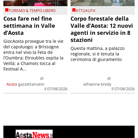
TURISMO & TEMPO LIBERO
ATTUALITA'
Cosa fare nel fine
Corpo forestale della
settimana in Valle
Valle d’Aosta: 12 nuovi
d’Aosta
agenti in servizio in 8
stazioni
GiocAosta prosegue tra le vie
del capoluogo; a Brissogne
Questa mattina, a palazzo
entra nel vivo la Feta de
regionale, si è tenuta la
l’Oumbra; Etroubles ospita la
cerimonia di giuramento
Veillà; a Chamois tocca al
Festival A...
di
di
Aosta
gazzettamatin
ethienne bredy
il 07/08/2026
il 07/08/2026