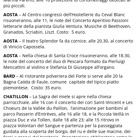
più piccoli.
AOSTA
– Al Centro congressi dell’Hostellerie du Ceval Blanc
risuoneranno, alle 11, le note del Concerto Aperitivo Passioni
letterarie della pianista Giulia Ventura. Musiche di Beethoven,
Granados, Scriabin, Liszt. Costo: 5 euro.
AOSTA
– Il teatro Splendor fa da cornice, alle 20.30, al concerto
di Vinicio Capossela.
AOSTA
– Nella chiesa di Santa Croce risuoneranno, alle 18.30,
le note del concerto del duo di Pescara formato da Pierluigi
Mencattini al violino e Stefania Di Giuseppe all’organo.
BARD
– Al ristorante polveriera del Forte si serve alle 20 la
Bagna Caöda di Faule, comune capitale del tipico piatto
piemontese. Costo: 35 euro.
CHATILLON
– La Sagra del miele si apre nella chiesa
parrocchiale, alle 16 con il concerto dei cori Saint-Vincent e Les
Choeurs de la Vallée du Paillon, l’animazione per bambini al
parco Passerin d’Entrèves, alle 16 alle 18, e la Piccola Veillà in
piazza Duc e via Tollen, dalle 18 alle 23; alle 15 ritrovo in
piazza Volontari del Sangue e partenza per la passeggiata
guidata alla scoperta del borgo, del ru e delle sue macine, dei