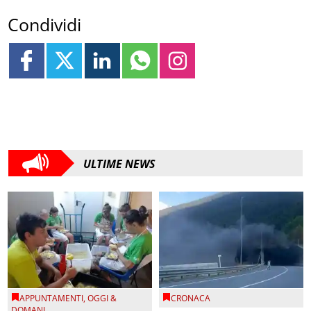
Condividi
ULTIME NEWS
APPUNTAMENTI
,
OGGI &
CRONACA
DOMANI