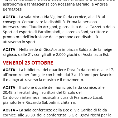
astronomia e fantascienza con Roassana Merialdi e Andrea
Bernagozzi.
AOSTA
– La sala Maria Ida Viglino fa da cornice, alle 18, al
convegno Comunicare la disabilità. Prima la persona.
Interverranno Claudio Arrigoni, giornalista de La Gazzetta dello
Sport ed esperto di Paralimpiadi, e Lorenzo Sani, scrittore e
promotore dell’inclusione delle persone con disabilità
attraverso lo sport.
AOSTA
– Nella sede di GiocAosta in piazza Soldats de la neige
si gioca, dalle 21, con gli oltre 2.000 giochi di Aosta Iacta Est.
VENERDÌ 25 OTTOBRE
AOSTA
– La biblioteca del quartiere Dora fa da cornice, alle 17,
all’incontro per famiglie con bimbi dai 3 ai 10 anni per favorire
il dialogo attraverso la musica e il movimento.
AOSTA
– Il salone ducale del municipio fa da cornice, alle
20.45, al recital degli scrittori del Circolo del
Cardo con intermezzi musicali a cura di Francesco Lucat,
pianoforte e Riccardo Sabbatini, chitarra.
AOSTA
– La sala conferenze della Bcc di via Garibaldi fa da
cornice, alle 20.30, della conferenza 5 G e i gravi rischi per la