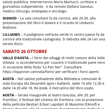
salute pubblica. Interverranno Mario Martucci, scrittore e
giornalista indipendente, e da remoto Stefano Gandus,
medico chirurgo, omeopata e oncologo.
GIGNOD
– La sala consiliare fa da cornice, alle 20.30, alla
presentazione del libro Il dovere e il ricordo di Umberto
Mattone.
LILLIANES
– Il padiglione nell’area verde in centro paese fa da
cornice alla tradizionale castagnata. Si debutta alle 24 con una
serata disco.
SABATO 26 OTTOBRE
VALLE D’AOSTA –
I forni dei villaggi di molti comuni della Valle
d’Aosta si accenderanno per cuocere il tradizionale pane nero
in occasione della festa “Lo Pan Ner”. Consultare
https://lopanner.com/vda/forni/ per verificare i forni aperti.
AOSTA
– Nel salone polivalente della Biblioteca comunale di
viale Europa Ida Desandré apre i battenti, dalle 10 alle 12.30 e
dalle 14.30 alle 18, Re-book, il mercatino del libro usato.
AOSTA
– Serata inaugurale al teatro Giacosa, alle 20, per
FrontDoc, il festival del cinema dii frontiera, con la proiezione
della pellicola Bestiari Erbari Lapidari di Massimo D’Anolfi e
Marina Parenti; alle 16 proiezione di cortometraggi dedicati ai