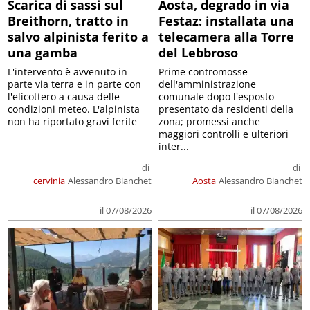
Scarica di sassi sul
Aosta, degrado in via
Breithorn, tratto in
Festaz: installata una
salvo alpinista ferito a
telecamera alla Torre
una gamba
del Lebbroso
L'intervento è avvenuto in
Prime contromosse
parte via terra e in parte con
dell'amministrazione
l'elicottero a causa delle
comunale dopo l'esposto
condizioni meteo. L'alpinista
presentato da residenti della
non ha riportato gravi ferite
zona; promessi anche
maggiori controlli e ulteriori
inter...
di
di
cervinia
Alessandro Bianchet
Aosta
Alessandro Bianchet
il 07/08/2026
il 07/08/2026