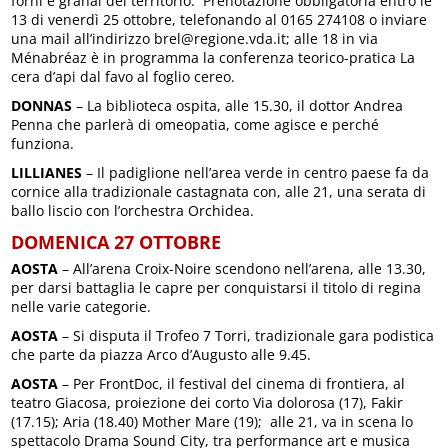
forni e granai del territorio. Prenotazione obbligatoria entro le
13 di venerdì 25 ottobre, telefonando al 0165 274108 o inviare
una mail all’indirizzo brel@regione.vda.it; alle 18 in via
Ménabréaz è in programma la conferenza teorico-pratica La
cera d’api dal favo al foglio cereo.
DONNAS
– La biblioteca ospita, alle 15.30, il dottor Andrea
Penna che parlerà di omeopatia, come agisce e perché
funziona.
LILLIANES
– Il padiglione nell’area verde in centro paese fa da
cornice alla tradizionale castagnata con, alle 21, una serata di
ballo liscio con l’orchestra Orchidea.
DOMENICA 27 OTTOBRE
AOSTA
– All’arena Croix-Noire scendono nell’arena, alle 13.30,
per darsi battaglia le capre per conquistarsi il titolo di regina
nelle varie categorie.
AOSTA
– Si disputa il Trofeo 7 Torri, tradizionale gara podistica
che parte da piazza Arco d’Augusto alle 9.45.
AOSTA
– Per FrontDoc, il festival del cinema di frontiera, al
teatro Giacosa, proiezione dei corto Via dolorosa (17), Fakir
(17.15); Aria (18.40) Mother Mare (19); alle 21, va in scena lo
spettacolo Drama Sound City, tra performance art e musica