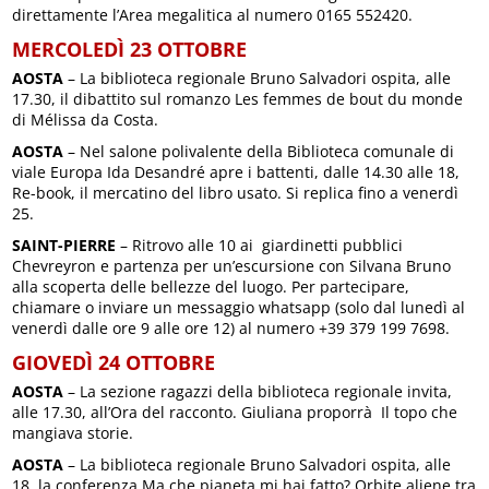
direttamente l’Area megalitica al numero 0165 552420.
MERCOLEDÌ 23 OTTOBRE
AOSTA
– La biblioteca regionale Bruno Salvadori ospita, alle
17.30, il dibattito sul romanzo Les femmes de bout du monde
di Mélissa da Costa.
AOSTA
– Nel salone polivalente della Biblioteca comunale di
viale Europa Ida Desandré apre i battenti, dalle 14.30 alle 18,
Re-book, il mercatino del libro usato. Si replica fino a venerdì
25.
SAINT-PIERRE
– Ritrovo alle 10 ai giardinetti pubblici
Chevreyron e partenza per un’escursione con Silvana Bruno
alla scoperta delle bellezze del luogo. Per partecipare,
chiamare o inviare un messaggio whatsapp (solo dal lunedì al
venerdì dalle ore 9 alle ore 12) al numero +39 379 199 7698.
GIOVEDÌ 24 OTTOBRE
AOSTA
– La sezione ragazzi della biblioteca regionale invita,
alle 17.30, all’Ora del racconto. Giuliana proporrà Il topo che
mangiava storie.
AOSTA
– La biblioteca regionale Bruno Salvadori ospita, alle
18, la conferenza Ma che pianeta mi hai fatto? Orbite aliene tra