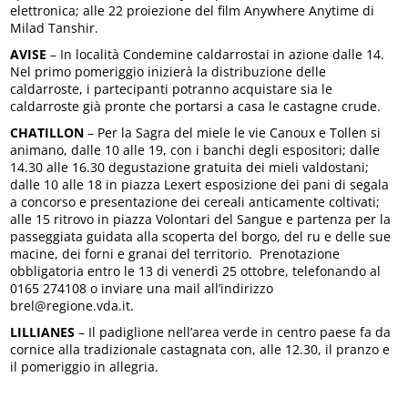
elettronica; alle 22 proiezione del film Anywhere Anytime di
Milad Tanshir.
AVISE
– In località Condemine caldarrostai in azione dalle 14.
Nel primo pomeriggio inizierà la distribuzione delle
caldarroste, i partecipanti potranno acquistare sia le
caldarroste già pronte che portarsi a casa le castagne crude.
CHATILLON
– Per la Sagra del miele le vie Canoux e Tollen si
animano, dalle 10 alle 19, con i banchi degli espositori; dalle
14.30 alle 16.30 degustazione gratuita dei mieli valdostani;
dalle 10 alle 18 in piazza Lexert esposizione dei pani di segala
a concorso e presentazione dei cereali anticamente coltivati;
alle 15 ritrovo in piazza Volontari del Sangue e partenza per la
passeggiata guidata alla scoperta del borgo, del ru e delle sue
macine, dei forni e granai del territorio. Prenotazione
obbligatoria entro le 13 di venerdì 25 ottobre, telefonando al
0165 274108 o inviare una mail all’indirizzo
brel@regione.vda.it.
LILLIANES
– Il padiglione nell’area verde in centro paese fa da
cornice alla tradizionale castagnata con, alle 12.30, il pranzo e
il pomeriggio in allegria.