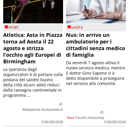
SPORT
SANITÀ
Atletica: Asta in Piazza
Nus: in arrivo un
torna ad Aosta il 22
ambulatorio per i
agosto e strizza
cittadini senza medico
l’occhio agli Europei di
di famiglia
Birmingham
Da venerdì 7 agosto attivo il
nuovo servizio medico, mentre
La speranza degli
il dottor Gino Sapone si è
organizzatori è di portare sulla
detto disponibile a proseguire
pedana del salotto buono
nel servizio alla comunità
della città alcuni atleti reduci
dalla rassegna continentale in
programma ...
di
Redazione Aostanews.it
di
Nus
Fausto Vassoney
il 06/08/2026
il 06/08/2026