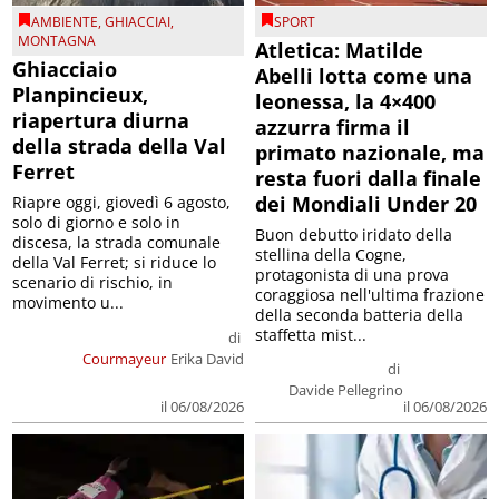
AMBIENTE
,
GHIACCIAI
,
SPORT
MONTAGNA
Atletica: Matilde
Ghiacciaio
Abelli lotta come una
Planpincieux,
leonessa, la 4×400
riapertura diurna
azzurra firma il
della strada della Val
primato nazionale, ma
Ferret
resta fuori dalla finale
dei Mondiali Under 20
Riapre oggi, giovedì 6 agosto,
solo di giorno e solo in
Buon debutto iridato della
discesa, la strada comunale
stellina della Cogne,
della Val Ferret; si riduce lo
protagonista di una prova
scenario di rischio, in
coraggiosa nell'ultima frazione
movimento u...
della seconda batteria della
staffetta mist...
di
Courmayeur
Erika David
di
Davide Pellegrino
il 06/08/2026
il 06/08/2026