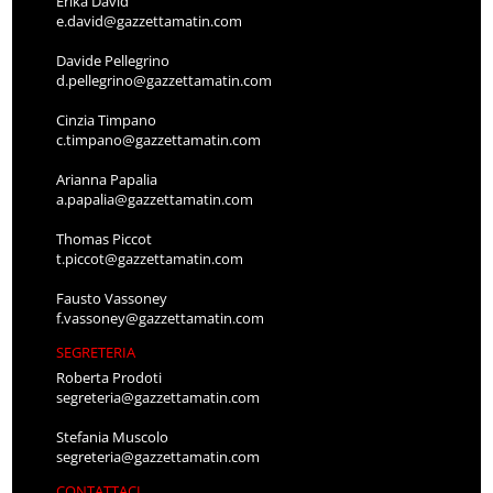
Erika David
e.david@gazzettamatin.com
Davide Pellegrino
d.pellegrino@gazzettamatin.com
Cinzia Timpano
c.timpano@gazzettamatin.com
Arianna Papalia
a.papalia@gazzettamatin.com
Thomas Piccot
t.piccot@gazzettamatin.com
Fausto Vassoney
f.vassoney@gazzettamatin.com
SEGRETERIA
Roberta Prodoti
segreteria@gazzettamatin.com
Stefania Muscolo
segreteria@gazzettamatin.com
CONTATTACI