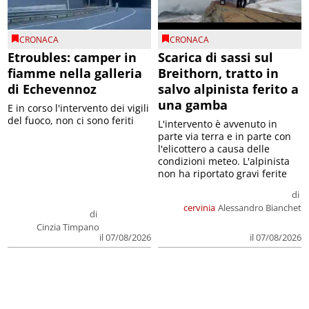
CRONACA
CRONACA
Etroubles: camper in
Scarica di sassi sul
fiamme nella galleria
Breithorn, tratto in
di Echevennoz
salvo alpinista ferito a
una gamba
E in corso l'intervento dei vigili
del fuoco, non ci sono feriti
L'intervento è avvenuto in
parte via terra e in parte con
l'elicottero a causa delle
condizioni meteo. L'alpinista
non ha riportato gravi ferite
di
cervinia
Alessandro Bianchet
di
Cinzia Timpano
il 07/08/2026
il 07/08/2026