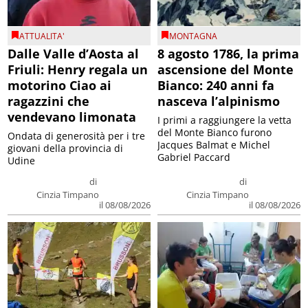
ATTUALITA'
MONTAGNA
Dalle Valle d’Aosta al
8 agosto 1786, la prima
Friuli: Henry regala un
ascensione del Monte
motorino Ciao ai
Bianco: 240 anni fa
ragazzini che
nasceva l’alpinismo
vendevano limonata
I primi a raggiungere la vetta
del Monte Bianco furono
Ondata di generosità per i tre
Jacques Balmat e Michel
giovani della provincia di
Gabriel Paccard
Udine
di
di
Cinzia Timpano
Cinzia Timpano
il 08/08/2026
il 08/08/2026