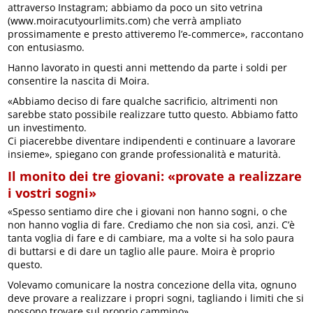
attraverso Instagram; abbiamo da poco un sito vetrina
(www.moiracutyourlimits.com) che verrà ampliato
prossimamente e presto attiveremo l’e-commerce», raccontano
con entusiasmo.
Hanno lavorato in questi anni mettendo da parte i soldi per
consentire la nascita di Moira.
«Abbiamo deciso di fare qualche sacrificio, altrimenti non
sarebbe stato possibile realizzare tutto questo. Abbiamo fatto
un investimento.
Ci piacerebbe diventare indipendenti e continuare a lavorare
insieme», spiegano con grande professionalità e maturità.
Il monito dei tre giovani: «provate a realizzare
i vostri sogni»
«Spesso sentiamo dire che i giovani non hanno sogni, o che
non hanno voglia di fare. Crediamo che non sia così, anzi. C’è
tanta voglia di fare e di cambiare, ma a volte si ha solo paura
di buttarsi e di dare un taglio alle paure. Moira è proprio
questo.
Volevamo comunicare la nostra concezione della vita, ognuno
deve provare a realizzare i propri sogni, tagliando i limiti che si
possono trovare sul proprio cammino».