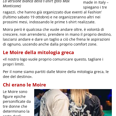
La versione bianca della t-shirt (foto Max
made in Italy –
Monticone)
spiegano i tre
ragazzi, che hanno già organizzato due eventi al Fashion’
(l’ultimo sabato 19 ottobre) e ne organizzeranno altri nei
prossimi mesi, indossando le prime t-shirt realizzate.
Moira però è qualcosa che vuole andare oltre, è volontà di
crescere, non arrendersi, prendere in mano il proprio destino,
lasciarsi andare e dare un taglio a ciò che frena le aspirazioni
di ognuno, uscendo anche dalla proprio comfort zone.
Le Moire della mitologia greca
«Il nostro logo vuole proprio comunicare questo, tagliare i
propri limiti.
Per il nome siamo partiti dalle Moire della mitologia greca, le
dee del destino».
Chi erano le Moire
Le Moire sono
figure epiche
personificate da
tre donne che
determinano la