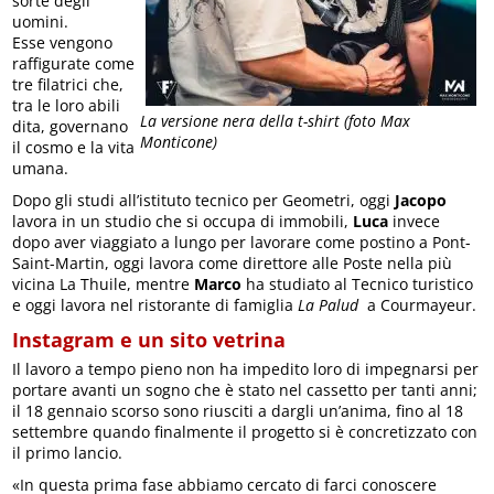
sorte degli
uomini.
Esse vengono
raffigurate come
tre filatrici che,
tra le loro abili
La versione nera della t-shirt (foto Max
dita, governano
Monticone)
il cosmo e la vita
umana.
Dopo gli studi all’istituto tecnico per Geometri, oggi
Jacopo
lavora in un studio che si occupa di immobili,
Luca
invece
dopo aver viaggiato a lungo per lavorare come postino a Pont-
Saint-Martin, oggi lavora come direttore alle Poste nella più
vicina La Thuile, mentre
Marco
ha studiato al Tecnico turistico
e oggi lavora nel ristorante di famiglia
La Palud
a Courmayeur.
Instagram e un sito vetrina
Il lavoro a tempo pieno non ha impedito loro di impegnarsi per
portare avanti un sogno che è stato nel cassetto per tanti anni;
il 18 gennaio scorso sono riusciti a dargli un’anima, fino al 18
settembre quando finalmente il progetto si è concretizzato con
il primo lancio.
«In questa prima fase abbiamo cercato di farci conoscere