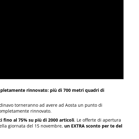
mpletamente rinnovato: più di 700 metri quadri di
ndinavo torneranno ad avere ad Aosta un punto di
completamente rinnovato.
ti fino al 75% su più di 2000 articoli
. Le offerte di apertura
ella giornata del 15 novembre,
un EXTRA sconto per te del