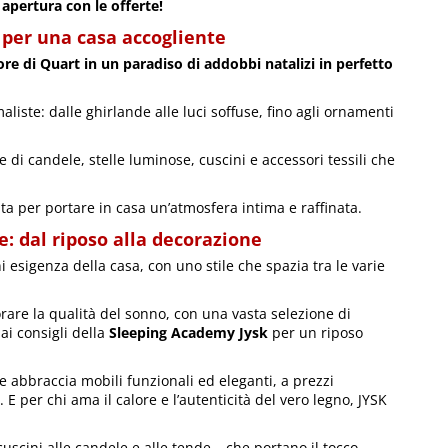
 apertura con le offerte!
 per una casa accogliente
ore di Quart in un paradiso di addobbi natalizi in perfetto
aliste: dalle ghirlande alle luci soffuse, fino agli ornamenti
di candele, stelle luminose, cuscini e accessori tessili che
ata per portare in casa un’atmosfera intima e raffinata.
: dal riposo alla decorazione
 esigenza della casa, con uno stile che spazia tra le varie
rare la qualità del sonno, con una vasta selezione di
ai consigli della
Sleeping Academy Jysk
per un riposo
 abbraccia mobili funzionali ed eleganti, a prezzi
 E per chi ama il calore e l’autenticità del vero legno, JYSK
cuscini alle candele e alle tende – che portano il tocco