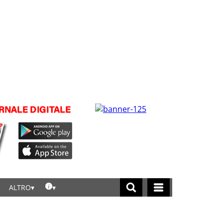
ALTRO
licca per leggere tutte le