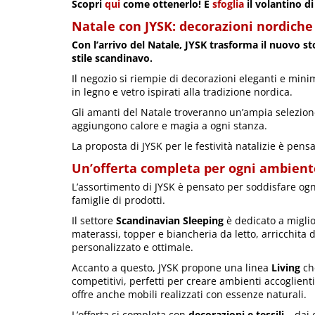
Scopri
qui
come ottenerlo! E
sfoglia
il volantino di
Natale con JYSK: decorazioni nordiche
Con l’arrivo del Natale, JYSK trasforma il nuovo st
stile scandinavo.
Il negozio si riempie di decorazioni eleganti e minim
in legno e vetro ispirati alla tradizione nordica.
Gli amanti del Natale troveranno un’ampia selezione 
aggiungono calore e magia a ogni stanza.
La proposta di JYSK per le festività natalizie è pens
Un’offerta completa per ogni ambiente
L’assortimento di JYSK è pensato per soddisfare ogni
famiglie di prodotti.
Il settore
Scandinavian Sleeping
è dedicato a miglio
materassi, topper e biancheria da letto, arricchita d
personalizzato e ottimale.
Accanto a questo, JYSK propone una linea
Living
che
competitivi, perfetti per creare ambienti accoglienti.
offre anche mobili realizzati con essenze naturali.
L’offerta si completa con
decorazioni e tessili
– dai 