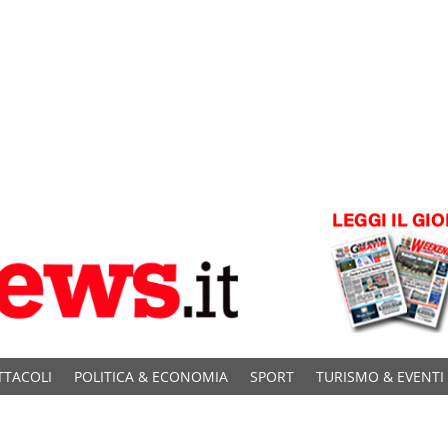
TTACOLI
POLITICA & ECONOMIA
SPORT
TURISMO & EVENTI
C