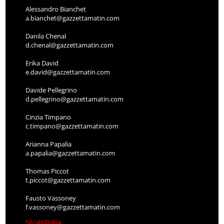
Alessandro Bianchet
a.bianchet@gazzettamatin.com
Danila Chenal
d.chenal@gazzettamatin.com
Erika David
e.david@gazzettamatin.com
Davide Pellegrino
d.pellegrino@gazzettamatin.com
Cinzia Timpano
c.timpano@gazzettamatin.com
Arianna Papalia
a.papalia@gazzettamatin.com
Thomas Piccot
t.piccot@gazzettamatin.com
Fausto Vassoney
f.vassoney@gazzettamatin.com
SEGRETERIA