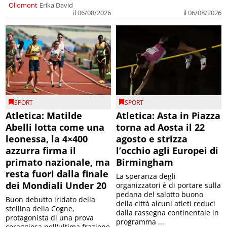
Ollomont
Erika David
il 06/08/2026
il 06/08/2026
SPORT
SPORT
Atletica: Matilde
Atletica: Asta in Piazza
Abelli lotta come una
torna ad Aosta il 22
leonessa, la 4×400
agosto e strizza
azzurra firma il
l’occhio agli Europei di
primato nazionale, ma
Birmingham
resta fuori dalla finale
La speranza degli
dei Mondiali Under 20
organizzatori è di portare sulla
pedana del salotto buono
Buon debutto iridato della
della città alcuni atleti reduci
stellina della Cogne,
dalla rassegna continentale in
protagonista di una prova
programma ...
coraggiosa nell'ultima frazione