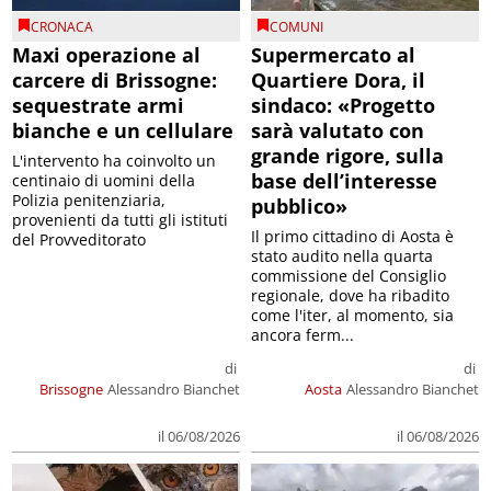
CRONACA
COMUNI
Maxi operazione al
Supermercato al
carcere di Brissogne:
Quartiere Dora, il
sequestrate armi
sindaco: «Progetto
bianche e un cellulare
sarà valutato con
grande rigore, sulla
L'intervento ha coinvolto un
base dell’interesse
centinaio di uomini della
Polizia penitenziaria,
pubblico»
provenienti da tutti gli istituti
Il primo cittadino di Aosta è
del Provveditorato
stato audito nella quarta
commissione del Consiglio
regionale, dove ha ribadito
come l'iter, al momento, sia
ancora ferm...
di
di
Brissogne
Alessandro Bianchet
Aosta
Alessandro Bianchet
il 06/08/2026
il 06/08/2026