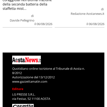
della seconda batteria della
staffetta mist...
di
Redazione Aostanews.it
di
Davide Pellegrino
il 06/08/2026
il 06/08/2026
Quotidiano online Iscrizione al Tribunale di Aosta n.
8/2012
Autorizzazione del 13/12/2012
www.gazzettamatin.com
Editore
LG PRESSE S.R.L.
via Festaz, 52 11100 AOSTA