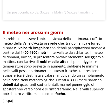
Un post condiviso da Gazzetta Matin (@gazzettamatin_ufficiale)
Il meteo nei prossimi giorni
Potrebbe non essere l’unica nevicata della settimana. L’ufficio
meteo della Valle d’Aosta prevede che, tra domenica e lunedì,
ci sarà
nuvolosità irregolare
con deboli precipitazioni nevose a
partire dai
1400-1600 metri
, intervallate da schiarite. Il meteo
di domani, invece, si presenterà prevalentemente soleggiato al
mattino, con l’arrivo di
nubi medio-alte
nel pomeriggio. Le
temperature sono previste in aumento, sebbene le minime
nelle valli possano rimanere piuttosto fresche. La pressione
atmosferica è destinata a calare, anticipando un cambiamento
nelle condizioni meteorologiche. I venti a 3000 metri saranno
deboli
dai quadranti sud-orientali, ma nel pomeriggio si
sposteranno verso nord e si rinforzeranno. Nelle valli superiori
potrebbero verificarsi episodi di
foehn
.
(ar.pa)