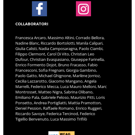
COLLABORATORI
Francesca Arcaro, Massimo Altini, Corrado Bellora,
Nadine Blanc, Riccardo Bortolotti, Manila Calipari,
Giulia Calisti, Nadia Camposaragna, Paolo Ciambi,
Filippo Clermont, Carol Di Vito, Christian Leo
Dufour, Christian Evaspasiano, Giuseppe Farinella,
Enrico Formento Dojot, Bruno Fracasso, Fabio
Francesconi, Sofia Fregnani, Giorgia Gambino,
Paolo Gatto, Michael Ghignone, Marlène Jorrioz,
Cecilia Lazzarotto, Giacomo Mangano, Angela
Marrelli, Federico Mecca, Luca Mauro Melloni, Marc
Montrosset, Matteo Nigra, Sabrina Olibano,
Emiliano Pala, Gabriele Peloso, Maurizio Pitti, Loris
Ponsetto, Andrea Portigliatti, Mattia Pramotton,
Deniel Pession, Raffaele Romano, Enrico Ruggeri,
Riccardo Savoye, Federica Tercinod, Federico
Tigellio Benvenuto, Luca Massimo Trifilò