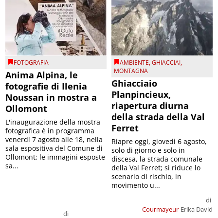
FOTOGRAFIA
AMBIENTE
,
GHIACCIAI
,
MONTAGNA
Anima Alpina, le
Ghiacciaio
fotografie di Ilenia
Planpincieux,
Noussan in mostra a
riapertura diurna
Ollomont
della strada della Val
L'inaugurazione della mostra
Ferret
fotografica è in programma
venerdì 7 agosto alle 18, nella
Riapre oggi, giovedì 6 agosto,
sala espositiva del Comune di
solo di giorno e solo in
Ollomont; le immagini esposte
discesa, la strada comunale
sa...
della Val Ferret; si riduce lo
scenario di rischio, in
movimento u...
di
Courmayeur
Erika David
di