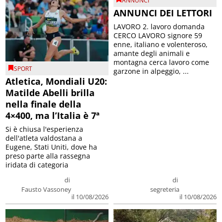
ANNUNCI
ANNUNCI DEI LETTORI
LAVORO 2. lavoro domanda
CERCO LAVORO signore 59
enne, italiano e volenteroso,
amante degli animali e
montagna cerca lavoro come
SPORT
garzone in alpeggio, ...
Atletica, Mondiali U20:
Matilde Abelli brilla
nella finale della
4×400, ma l’Italia è 7ª
Si è chiusa l'esperienza
dell'atleta valdostana a
Eugene, Stati Uniti, dove ha
preso parte alla rassegna
iridata di categoria
di
di
Fausto Vassoney
segreteria
il 10/08/2026
il 10/08/2026