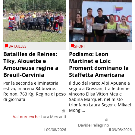
BATAILLES
SPORT
Batailles de Reines:
Podismo: Leon
Tiky, Alouette e
Martinet e Loic
Amoureuse regine a
Proment dominano la
Breuil-Cervinia
Staffetta Americana
Per la seconda eliminatoria
Il duo del Parco Alpi Apuane a
estiva, in arena 84 bovine.
segno a Gressan, tra le donne
Reinon, 763 Kg, Regina di peso
vincono Elisa Vitton Mea e
di giornata
Sabina Marquet, nel misto
trionfano Laura Segor e Mikael
Mongi...
di
Valtournenche
Luca Mercanti
di
Davide Pellegrino
il 09/08/2026
il 09/08/2026