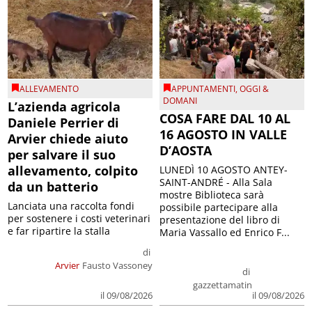
ALLEVAMENTO
APPUNTAMENTI
,
OGGI &
DOMANI
L’azienda agricola
COSA FARE DAL 10 AL
Daniele Perrier di
16 AGOSTO IN VALLE
Arvier chiede aiuto
D’AOSTA
per salvare il suo
allevamento, colpito
LUNEDÌ 10 AGOSTO ANTEY-
SAINT-ANDRÉ - Alla Sala
da un batterio
mostre Biblioteca sarà
Lanciata una raccolta fondi
possibile partecipare alla
per sostenere i costi veterinari
presentazione del libro di
e far ripartire la stalla
Maria Vassallo ed Enrico F...
di
Arvier
Fausto Vassoney
di
gazzettamatin
il 09/08/2026
il 09/08/2026