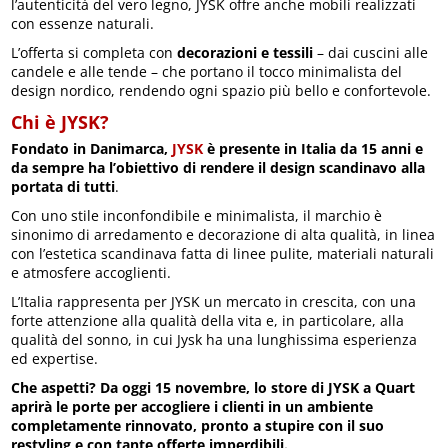
l’autenticità del vero legno, JYSK offre anche mobili realizzati
con essenze naturali.
L’offerta si completa con
decorazioni e tessili
– dai cuscini alle
candele e alle tende – che portano il tocco minimalista del
design nordico, rendendo ogni spazio più bello e confortevole.
Chi è JYSK?
Fondato in Danimarca,
JYSK
è presente in Italia da 15 anni e
da sempre ha l’obiettivo di rendere il design scandinavo alla
portata di tutti
.
Con uno stile inconfondibile e minimalista, il marchio è
sinonimo di arredamento e decorazione di alta qualità, in linea
con l’estetica scandinava fatta di linee pulite, materiali naturali
e atmosfere accoglienti.
L’Italia rappresenta per JYSK un mercato in crescita, con una
forte attenzione alla qualità della vita e, in particolare, alla
qualità del sonno, in cui Jysk ha una lunghissima esperienza
ed expertise.
Che aspetti? Da oggi 15 novembre, lo store di JYSK a Quart
aprirà le porte per accogliere i clienti in un ambiente
completamente rinnovato, pronto a stupire con il suo
restyling e con tante offerte imperdibili.