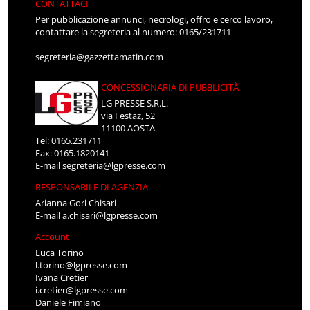
CONTATTACI
Per pubblicazione annunci, necrologi, offro e cerco lavoro,
contattare la segreteria al numero: 0165/231711
segreteria@gazzettamatin.com
CONCESSIONARIA DI PUBBLICITÀ
LG PRESSE S.R.L.
via Festaz, 52
11100 AOSTA
Tel: 0165.231711
Fax: 0165.1820141
E-mail
segreteria@lgpresse.com
RESPONSABILE DI AGENZIA
Arianna Gori Chisari
E-mail
a.chisari@lgpresse.com
Account
Luca Torino
l.torino@lgpresse.com
Ivana Cretier
i.cretier@lgpresse.com
Daniele Fimiano