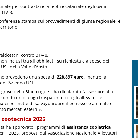
nale per contrastare la febbre catarrale degli ovini,
 BTV-8.
onferenza stampa sui provvedimenti di giunta regionale, è
erritorio.
valdostani contro BTV-8.
on inclusi tra gli obbligati, su richiesta e a spese dei
 USL della Valle d’Aosta.
ccino prevedono una spesa di
228.897 euro
, mentre la
 dell’Azienda USL.
 grave della Bluetongue – ha dichiarato l’assessore alla
nendo un dialogo trasparente con gli allevatori e
gia ci permette di salvaguardare il benessere animale e
so mercati esterni».
 zootecnica 2025
nta ha approvato i programmi di
assistenza zooiatrica
r il 2025, proposti dall’Associazione Nazionale Allevatori