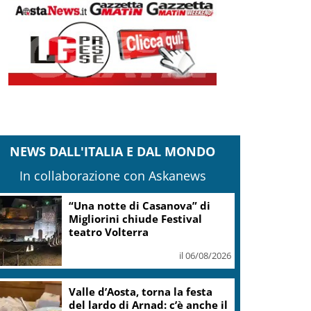
NEWS DALL'ITALIA E DAL MONDO
In collaborazione con Askanews
Europei Tuffi, Pellacani è
pokerissimo: 5 ori in 5 gare
il 06/08/2026
Europeo Tuffi, Pellacani-Pizzini
oro nei 3mt sincro