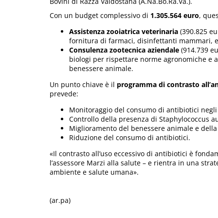
Bovini di Razza Valdostana (A.Na.Bo.Ra.Va.).
Con un budget complessivo di
1.305.564 euro
, que
Assistenza zooiatrica veterinaria
(390.825 eur
fornitura di farmaci, disinfettanti mammari, e
Consulenza zootecnica aziendale
(914.739 eur
biologi per rispettare norme agronomiche e am
benessere animale.
Un punto chiave è il
programma di contrasto all’ant
prevede:
Monitoraggio del consumo di antibiotici negli
Controllo della presenza di Staphylococcus au
Miglioramento del benessere animale e della 
Riduzione del consumo di antibiotici.
«Il contrasto all’uso eccessivo di antibiotici è fon
l’assessore Marzi alla salute – e rientra in una str
ambiente e salute umana».
(ar.pa)