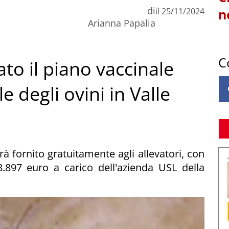
di
il
25/11/2024
n
Arianna Papalia
C
to il piano vaccinale
e degli ovini in Valle
arà fornito gratuitamente agli allevatori, con
.897 euro a carico dell'azienda USL della