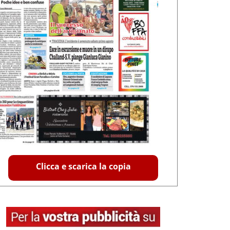
Clicca e scarica la copia