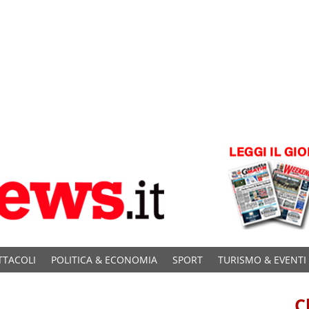
TTACOLI
POLITICA & ECONOMIA
SPORT
TURISMO & EVENTI
C