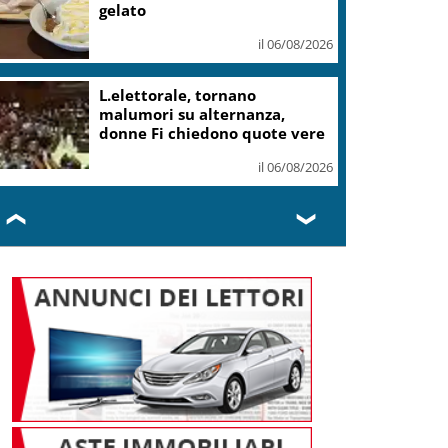
il 06/08/2026
Mattarella: le canzoni di
Guccini parlano di giustizia e
uguaglianza
il 06/08/2026
❮
❯