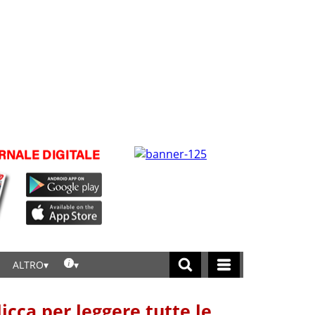
ALTRO
licca per leggere tutte le