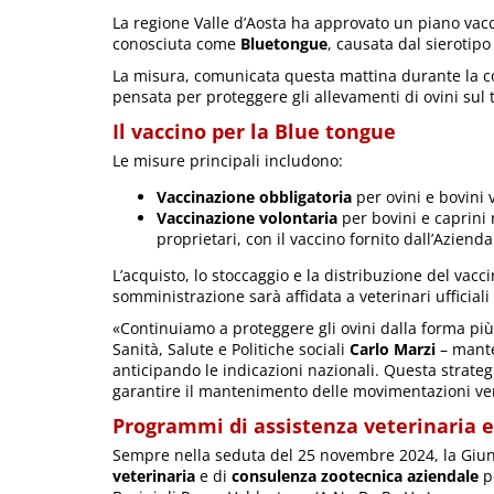
La regione Valle d’Aosta ha approvato un piano vacci
conosciuta come
Bluetongue
, causata dal sierotipo
La misura, comunicata questa mattina durante la c
pensata per proteggere gli allevamenti di ovini sul t
Il vaccino per la Blue tongue
Le misure principali includono:
Vaccinazione obbligatoria
per ovini e bovini 
Vaccinazione volontaria
per bovini e caprini n
proprietari, con il vaccino fornito dall’Azienda
L’acquisto, lo stoccaggio e la distribuzione del va
somministrazione sarà affidata a veterinari ufficiali
«Continuiamo a proteggere gli ovini dalla forma più
Sanità, Salute e Politiche sociali
Carlo Marzi
– mante
anticipando le indicazioni nazionali. Questa strate
garantire il mantenimento delle movimentazioni ver
Programmi di assistenza veterinaria e
Sempre nella seduta del 25 novembre 2024, la Giu
veterinaria
e di
consulenza zootecnica aziendale
pe