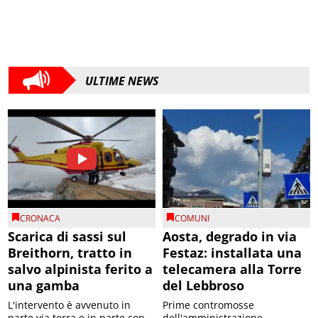
ULTIME NEWS
CRONACA
COMUNI
Scarica di sassi sul
Aosta, degrado in via
Breithorn, tratto in
Festaz: installata una
salvo alpinista ferito a
telecamera alla Torre
una gamba
del Lebbroso
L'intervento è avvenuto in
Prime contromosse
parte via terra e in parte con
dell'amministrazione