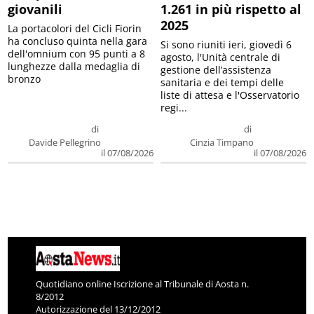
giovanili
1.261 in più rispetto al
2025
La portacolori del Cicli Fiorin
ha concluso quinta nella gara
Si sono riuniti ieri, giovedì 6
dell'omnium con 95 punti a 8
agosto, l'Unità centrale di
lunghezze dalla medaglia di
gestione dell’assistenza
bronzo
sanitaria e dei tempi delle
liste di attesa e l'Osservatorio
regi...
di
di
Davide Pellegrino
Cinzia Timpano
il 07/08/2026
il 07/08/2026
Quotidiano online Iscrizione al Tribunale di Aosta n.
8/2012
Autorizzazione del 13/12/2012