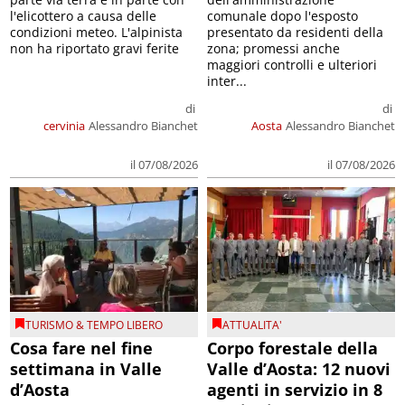
l'elicottero a causa delle
comunale dopo l'esposto
condizioni meteo. L'alpinista
presentato da residenti della
non ha riportato gravi ferite
zona; promessi anche
maggiori controlli e ulteriori
inter...
di
di
cervinia
Alessandro Bianchet
Aosta
Alessandro Bianchet
il 07/08/2026
il 07/08/2026
TURISMO & TEMPO LIBERO
ATTUALITA'
Cosa fare nel fine
Corpo forestale della
settimana in Valle
Valle d’Aosta: 12 nuovi
d’Aosta
agenti in servizio in 8