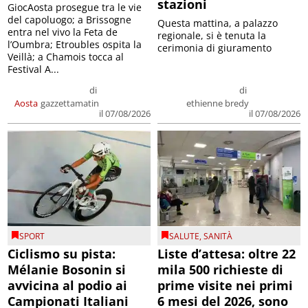
stazioni
GiocAosta prosegue tra le vie
del capoluogo; a Brissogne
Questa mattina, a palazzo
entra nel vivo la Feta de
regionale, si è tenuta la
l’Oumbra; Etroubles ospita la
cerimonia di giuramento
Veillà; a Chamois tocca al
Festival A...
di
di
Aosta
gazzettamatin
ethienne bredy
il 07/08/2026
il 07/08/2026
SPORT
SALUTE
,
SANITÀ
Ciclismo su pista:
Liste d’attesa: oltre 22
Mélanie Bosonin si
mila 500 richieste di
avvicina al podio ai
prime visite nei primi
Campionati Italiani
6 mesi del 2026, sono