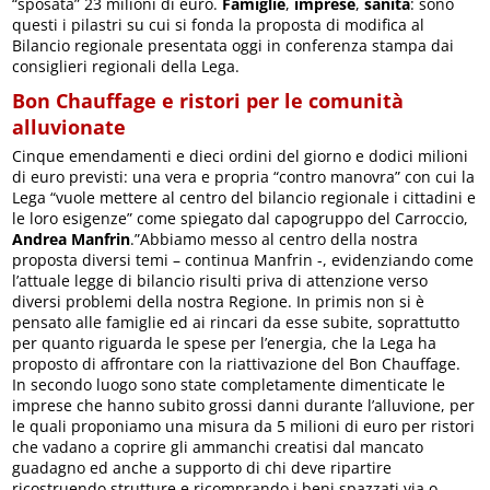
“sposata” 23 milioni di euro.
Famiglie
,
imprese
,
sanità
: sono
questi i pilastri su cui si fonda la proposta di modifica al
Bilancio regionale presentata oggi in conferenza stampa dai
consiglieri regionali della Lega.
Bon Chauffage e ristori per le comunità
alluvionate
Cinque emendamenti e dieci ordini del giorno e dodici milioni
di euro previsti: una vera e propria “contro manovra” con cui la
Lega “vuole mettere al centro del bilancio regionale i cittadini e
le loro esigenze” come spiegato dal capogruppo del Carroccio,
Andrea Manfrin
.”Abbiamo messo al centro della nostra
proposta diversi temi – continua Manfrin -, evidenziando come
l’attuale legge di bilancio risulti priva di attenzione verso
diversi problemi della nostra Regione. In primis non si è
pensato alle famiglie ed ai rincari da esse subite, soprattutto
per quanto riguarda le spese per l’energia, che la Lega ha
proposto di affrontare con la riattivazione del Bon Chauffage.
In secondo luogo sono state completamente dimenticate le
imprese che hanno subito grossi danni durante l’alluvione, per
le quali proponiamo una misura da 5 milioni di euro per ristori
che vadano a coprire gli ammanchi creatisi dal mancato
guadagno ed anche a supporto di chi deve ripartire
ricostruendo strutture e ricomprando i beni spazzati via o