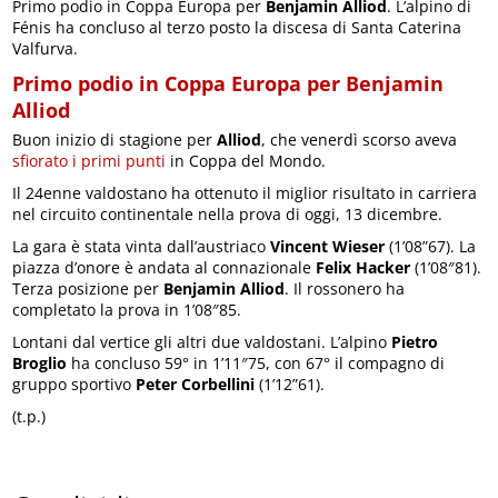
Primo podio in Coppa Europa per
Benjamin Alliod
. L’alpino di
Fénis ha concluso al terzo posto la discesa di Santa Caterina
Valfurva.
Primo podio in Coppa Europa per Benjamin
Alliod
Buon inizio di stagione per
Alliod
, che venerdì scorso aveva
sfiorato i primi punti
in Coppa del Mondo.
Il 24enne valdostano ha ottenuto il miglior risultato in carriera
nel circuito continentale nella prova di oggi, 13 dicembre.
La gara è stata vinta dall’austriaco
Vincent Wieser
(1’08”67). La
piazza d’onore è andata al connazionale
Felix Hacker
(1’08″81).
Terza posizione per
Benjamin Alliod
. Il rossonero ha
completato la prova in 1’08″85.
Lontani dal vertice gli altri due valdostani. L’alpino
Pietro
Broglio
ha concluso 59° in 1’11″75, con 67° il compagno di
gruppo sportivo
Peter Corbellini
(1’12”61).
(t.p.)