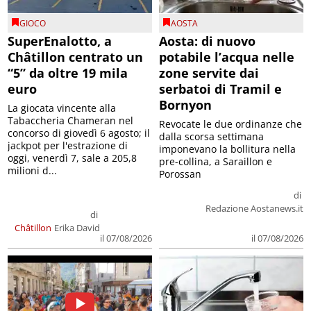
GIOCO
AOSTA
SuperEnalotto, a
Aosta: di nuovo
Châtillon centrato un
potabile l’acqua nelle
“5” da oltre 19 mila
zone servite dai
euro
serbatoi di Tramil e
Bornyon
La giocata vincente alla
Tabaccheria Chameran nel
Revocate le due ordinanze che
concorso di giovedì 6 agosto; il
dalla scorsa settimana
jackpot per l'estrazione di
imponevano la bollitura nella
oggi, venerdì 7, sale a 205,8
pre-collina, a Saraillon e
milioni d...
Porossan
di
Redazione Aostanews.it
di
Châtillon
Erika David
il 07/08/2026
il 07/08/2026