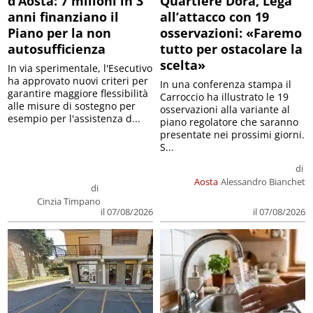
d’Aosta: 7 milioni in 3
Quartiere Dora, Lega
anni finanziano il
all’attacco con 19
Piano per la non
osservazioni: «Faremo
autosufficienza
tutto per ostacolare la
scelta»
In via sperimentale, l'Esecutivo
ha approvato nuovi criteri per
In una conferenza stampa il
garantire maggiore flessibilità
Carroccio ha illustrato le 19
alle misure di sostegno per
osservazioni alla variante al
esempio per l'assistenza d...
piano regolatore che saranno
presentate nei prossimi giorni.
S...
di
Aosta
Alessandro Bianchet
di
Cinzia Timpano
il 07/08/2026
il 07/08/2026