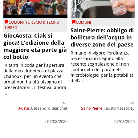
COMUNI
,
TURISMO & TEMPO
COMUNI
LIBERO
Saint-Pierre: obbligo di
GiocAosta: Ciak si
bollitura dell’acqua in
gioca! L’edizione della
diverse zone del paese
maggiore età parte già
Rimane in vigore l'ordinanza,
col botto
necessaria in seguito alla
recente segnalazione di non
In tanti in coda per l'apertura
conformità dei parametri
della maxi ludoteca di piazza
microbiologici per la potabilità
Chanoux, per un evento che
dell'ac...
ormai non ha più bisogno di
presentazioni. Il festival andrà
...
di
di
Aosta
Alessandro Bianchet
Saint-Pierre
Fausto Vassoney
il 07/08/2026
il 07/08/2026