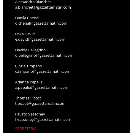
Alessandro Bianchet
a.bianchet@gazzettamatin.com
Danila Chenal
d.chenal@gazzettamatin.com
Erika David
e.david@gazzettamatin.com
Davide Pellegrino
d.pellegrino@gazzettamatin.com
Cinzia Timpano
c.timpano@gazzettamatin.com
Arianna Papalia
a.papalia@gazzettamatin.com
Thomas Piccot
t.piccot@gazzettamatin.com
Fausto Vassoney
f.vassoney@gazzettamatin.com
SEGRETERIA