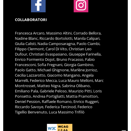
COLLABORATORI
Francesca Arcaro, Massimo Altini, Corrado Bellora,
Nadine Blanc, Riccardo Bortolotti, Manila Calipari,
Giulia Calisti, Nadia Camposaragna, Paolo Ciambi,
Filippo Clermont, Carol Di Vito, Christian Leo
Dufour, Christian Evaspasiano, Giuseppe Farinella,
Enrico Formento Dojot, Bruno Fracasso, Fabio
Francesconi, Sofia Fregnani, Giorgia Gambino,
Paolo Gatto, Michael Ghignone, Marlène Jorrioz,
Cecilia Lazzarotto, Giacomo Mangano, Angela
Marrelli, Federico Mecca, Luca Mauro Melloni, Marc
Montrosset, Matteo Nigra, Sabrina Olibano,
Emiliano Pala, Gabriele Peloso, Maurizio Pitti, Loris
Ponsetto, Andrea Portigliatti, Mattia Pramotton,
Deniel Pession, Raffaele Romano, Enrico Ruggeri,
Riccardo Savoye, Federica Tercinod, Federico
Tigellio Benvenuto, Luca Massimo Trifilò