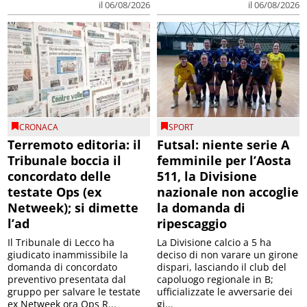
il 06/08/2026
il 06/08/2026
CRONACA
SPORT
Terremoto editoria: il
Futsal: niente serie A
Tribunale boccia il
femminile per l’Aosta
concordato delle
511, la Divisione
testate Ops (ex
nazionale non accoglie
Netweek); si dimette
la domanda di
l’ad
ripescaggio
Il Tribunale di Lecco ha
La Divisione calcio a 5 ha
giudicato inammissibile la
deciso di non varare un girone
domanda di concordato
dispari, lasciando il club del
preventivo presentata dal
capoluogo regionale in B;
gruppo per salvare le testate
ufficializzate le avversarie dei
ex Netweek ora Ops R...
gi...