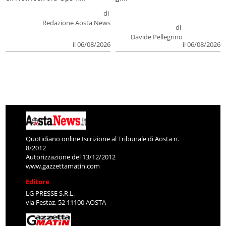
di
Redazione Aosta News
di
Davide Pellegrino
il 06/08/2026
il 06/08/2026
Quotidiano online Iscrizione al Tribunale di Aosta n.
8/2012
Autorizzazione del 13/12/2012
www.gazzettamatin.com
Editore
LG PRESSE S.R.L.
via Festaz, 52 11100 AOSTA