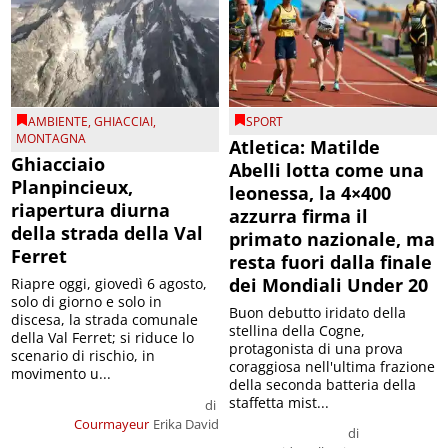
AMBIENTE
,
GHIACCIAI
,
SPORT
MONTAGNA
Atletica: Matilde
Ghiacciaio
Abelli lotta come una
Planpincieux,
leonessa, la 4×400
riapertura diurna
azzurra firma il
della strada della Val
primato nazionale, ma
Ferret
resta fuori dalla finale
dei Mondiali Under 20
Riapre oggi, giovedì 6 agosto,
solo di giorno e solo in
Buon debutto iridato della
discesa, la strada comunale
stellina della Cogne,
della Val Ferret; si riduce lo
protagonista di una prova
scenario di rischio, in
coraggiosa nell'ultima frazione
movimento u...
della seconda batteria della
staffetta mist...
di
Courmayeur
Erika David
di