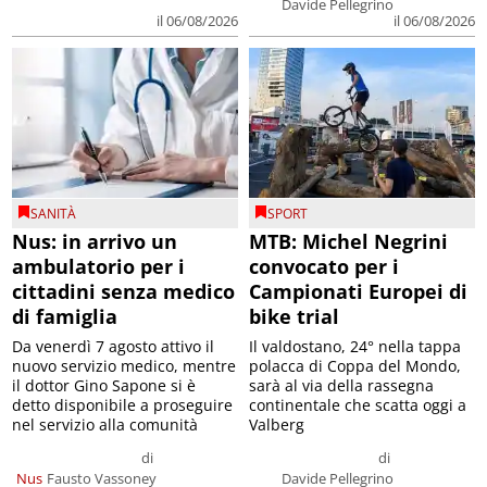
Davide Pellegrino
il 06/08/2026
il 06/08/2026
SANITÀ
SPORT
Nus: in arrivo un
MTB: Michel Negrini
ambulatorio per i
convocato per i
cittadini senza medico
Campionati Europei di
di famiglia
bike trial
Da venerdì 7 agosto attivo il
Il valdostano, 24° nella tappa
nuovo servizio medico, mentre
polacca di Coppa del Mondo,
il dottor Gino Sapone si è
sarà al via della rassegna
detto disponibile a proseguire
continentale che scatta oggi a
nel servizio alla comunità
Valberg
di
di
Nus
Fausto Vassoney
Davide Pellegrino