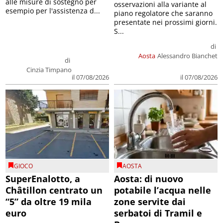
alle misure di sostegno per
osservazioni alla variante al
esempio per l'assistenza d...
piano regolatore che saranno
presentate nei prossimi giorni.
S...
di
Aosta
Alessandro Bianchet
di
Cinzia Timpano
il 07/08/2026
il 07/08/2026
GIOCO
AOSTA
SuperEnalotto, a
Aosta: di nuovo
Châtillon centrato un
potabile l’acqua nelle
“5” da oltre 19 mila
zone servite dai
euro
serbatoi di Tramil e