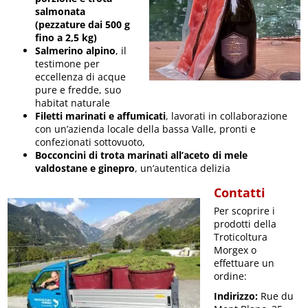
salmonata
(pezzature dai 500 g
fino a 2,5 kg)
Salmerino alpino
, il
testimone per
eccellenza di acque
pure e fredde, suo
habitat naturale
Filetti marinati e affumicati
, lavorati in collaborazione
con un’azienda locale della bassa Valle, pronti e
confezionati sottovuoto,
Bocconcini di trota marinati all’aceto di mele
valdostane e ginepro
, un’autentica delizia
Contatti
Per scoprire i
prodotti della
Troticoltura
Morgex o
effettuare un
ordine:
Indirizzo:
Rue du