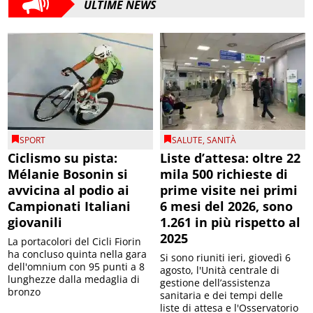
ULTIME NEWS
SPORT
SALUTE
,
SANITÀ
Ciclismo su pista:
Liste d’attesa: oltre 22
Mélanie Bosonin si
mila 500 richieste di
avvicina al podio ai
prime visite nei primi
Campionati Italiani
6 mesi del 2026, sono
giovanili
1.261 in più rispetto al
2025
La portacolori del Cicli Fiorin
ha concluso quinta nella gara
Si sono riuniti ieri, giovedì 6
dell'omnium con 95 punti a 8
agosto, l'Unità centrale di
lunghezze dalla medaglia di
gestione dell’assistenza
bronzo
sanitaria e dei tempi delle
liste di attesa e l'Osservatorio