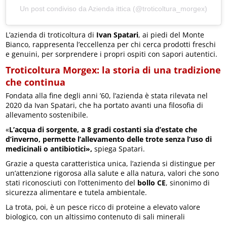
Un post condiviso da Azienda ittica (@troticoltura_morgex)
L’azienda di troticoltura di
Ivan Spatari
, ai piedi del Monte
Bianco, rappresenta l’eccellenza per chi cerca prodotti freschi
e genuini, per sorprendere i propri ospiti con sapori autentici.
Troticoltura Morgex: la storia di una tradizione
che continua
Fondata alla fine degli anni ’60, l’azienda è stata rilevata nel
2020 da Ivan Spatari, che ha portato avanti una filosofia di
allevamento sostenibile.
«
L’acqua di sorgente, a 8 gradi costanti sia d’estate che
d’inverno, permette l’allevamento delle trote senza l’uso di
medicinali o antibiotici»,
spiega Spatari.
Grazie a questa caratteristica unica, l’azienda si distingue per
un’attenzione rigorosa alla salute e alla natura, valori che sono
stati riconosciuti con l’ottenimento del
bollo CE
, sinonimo di
sicurezza alimentare e tutela ambientale.
La trota, poi, è un pesce ricco di proteine a elevato valore
biologico, con un altissimo contenuto di sali minerali