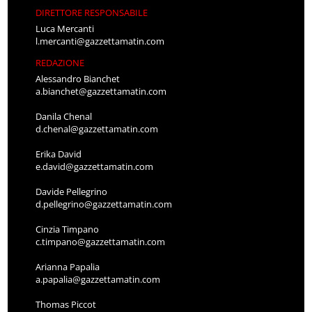
DIRETTORE RESPONSABILE
Luca Mercanti
l.mercanti@gazzettamatin.com
REDAZIONE
Alessandro Bianchet
a.bianchet@gazzettamatin.com
Danila Chenal
d.chenal@gazzettamatin.com
Erika David
e.david@gazzettamatin.com
Davide Pellegrino
d.pellegrino@gazzettamatin.com
Cinzia Timpano
c.timpano@gazzettamatin.com
Arianna Papalia
a.papalia@gazzettamatin.com
Thomas Piccot