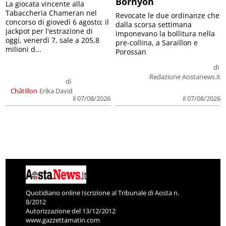
Bornyon
La giocata vincente alla
Tabaccheria Chameran nel
Revocate le due ordinanze che
concorso di giovedì 6 agosto; il
dalla scorsa settimana
jackpot per l'estrazione di
imponevano la bollitura nella
oggi, venerdì 7, sale a 205,8
pre-collina, a Saraillon e
milioni d...
Porossan
di
Redazione Aostanews.it
di
Châtillon
Erika David
il 07/08/2026
il 07/08/2026
Quotidiano online Iscrizione al Tribunale di Aosta n.
8/2012
Autorizzazione del 13/12/2012
www.gazzettamatin.com