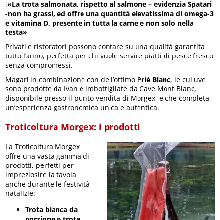
.
«La trota salmonata, rispetto al salmone – evidenzia Spatari
-non ha grassi, ed offre una quantità elevatissima di omega-3
e vitamina D, presente in tutta la carne e non solo nella
testa».
Privati e ristoratori possono contare su una qualità garantita
tutto l’anno, perfetta per chi vuole servire piatti di pesce fresco
senza compromessi.
Magari in combinazione con dell’ottimo
Prié Blanc
, le cui uve
sono prodotte da Ivan e imbottigliate da Cave Mont Blanc,
disponibile presso il punto vendita di Morgex e che completa
un’esperienza gastronomica unica e autentica.
Troticoltura Morgex: i prodotti
La Troticoltura Morgex
offre una vasta gamma di
prodotti, perfetti per
impreziosire la tavola
anche durante le festività
natalizie:
Trota bianca da
porzione e trota