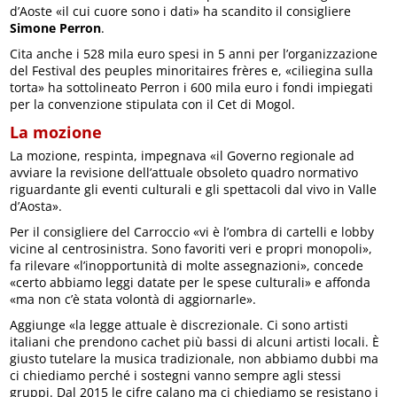
d’Aoste «il cui cuore sono i dati» ha scandito il consigliere
Simone Perron
.
Cita anche i 528 mila euro spesi in 5 anni per l’organizzazione
del Festival des peuples minoritaires frères e, «ciliegina sulla
torta» ha sottolineato Perron i 600 mila euro i fondi impiegati
per la convenzione stipulata con il Cet di Mogol.
La mozione
La mozione, respinta, impegnava «il Governo regionale ad
avviare la revisione dell’attuale obsoleto quadro normativo
riguardante gli eventi culturali e gli spettacoli dal vivo in Valle
d’Aosta».
Per il consigliere del Carroccio «vi è l’ombra di cartelli e lobby
vicine al centrosinistra. Sono favoriti veri e propri monopoli»,
fa rilevare «l’inopportunità di molte assegnazioni», concede
«certo abbiamo leggi datate per le spese culturali» e affonda
«ma non c’è stata volontà di aggiornarle».
Aggiunge «la legge attuale è discrezionale. Ci sono artisti
italiani che prendono cachet più bassi di alcuni artisti locali. È
giusto tutelare la musica tradizionale, non abbiamo dubbi ma
ci chiediamo perché i sostegni vanno sempre agli stessi
gruppi. Dal 2015 le cifre calano ma ci chiediamo se resistano i