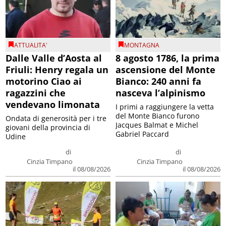
ATTUALITA'
MONTAGNA
Dalle Valle d’Aosta al
8 agosto 1786, la prima
Friuli: Henry regala un
ascensione del Monte
motorino Ciao ai
Bianco: 240 anni fa
ragazzini che
nasceva l’alpinismo
vendevano limonata
I primi a raggiungere la vetta
del Monte Bianco furono
Ondata di generosità per i tre
Jacques Balmat e Michel
giovani della provincia di
Gabriel Paccard
Udine
di
di
Cinzia Timpano
Cinzia Timpano
il 08/08/2026
il 08/08/2026