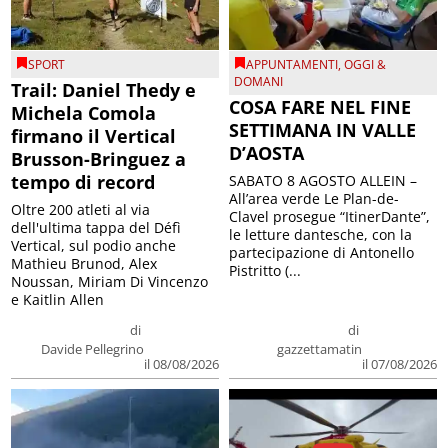
SPORT
APPUNTAMENTI
,
OGGI &
DOMANI
Trail: Daniel Thedy e
COSA FARE NEL FINE
Michela Comola
SETTIMANA IN VALLE
firmano il Vertical
D’AOSTA
Brusson-Bringuez a
tempo di record
SABATO 8 AGOSTO ALLEIN –
All’area verde Le Plan-de-
Oltre 200 atleti al via
Clavel prosegue “ItinerDante”,
dell'ultima tappa del Défì
le letture dantesche, con la
Vertical, sul podio anche
partecipazione di Antonello
Mathieu Brunod, Alex
Pistritto (...
Noussan, Miriam Di Vincenzo
e Kaitlin Allen
di
di
Davide Pellegrino
gazzettamatin
il 08/08/2026
il 07/08/2026