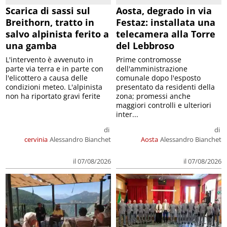
Scarica di sassi sul
Aosta, degrado in via
Breithorn, tratto in
Festaz: installata una
salvo alpinista ferito a
telecamera alla Torre
una gamba
del Lebbroso
L'intervento è avvenuto in
Prime contromosse
parte via terra e in parte con
dell'amministrazione
l'elicottero a causa delle
comunale dopo l'esposto
condizioni meteo. L'alpinista
presentato da residenti della
non ha riportato gravi ferite
zona; promessi anche
maggiori controlli e ulteriori
inter...
di
di
cervinia
Alessandro Bianchet
Aosta
Alessandro Bianchet
il 07/08/2026
il 07/08/2026