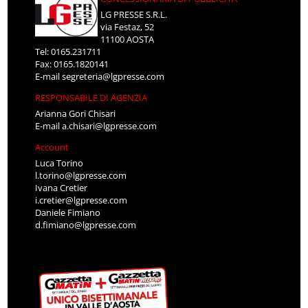
LG PRESSE S.R.L.
via Festaz, 52
11100 AOSTA
Tel: 0165.231711
Fax: 0165.1820141
E-mail
segreteria@lgpresse.com
RESPONSABILE DI AGENZIA
Arianna Gori Chisari
E-mail
a.chisari@lgpresse.com
Account
Luca Torino
l.torino@lgpresse.com
Ivana Cretier
i.cretier@lgpresse.com
Daniele Fimiano
d.fimiano@lgpresse.com