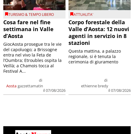
TURISMO & TEMPO LIBERO
ATTUALITA'
Cosa fare nel fine
Corpo forestale della
settimana in Valle
Valle d’Aosta: 12 nuovi
d’Aosta
agenti in servizio in 8
stazioni
GiocAosta prosegue tra le vie
del capoluogo; a Brissogne
Questa mattina, a palazzo
entra nel vivo la Feta de
regionale, si è tenuta la
l’Oumbra; Etroubles ospita la
cerimonia di giuramento
Veillà; a Chamois tocca al
Festival A...
di
di
Aosta
gazzettamatin
ethienne bredy
il 07/08/2026
il 07/08/2026