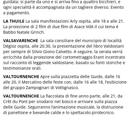
guidata: si parte da uno e si arriva fino a quattro bicchieri, e
ogni specialità è accompagnata da un tagliere diverso. Evento
a pagamento.
LA THUILE
La sala manifestazioni Arly ospita, alle 18 e alle 21.
La proiezione di 2 film di due film di Aiace VdA il cui tema è
Babbo Natale Grinch.
VALSAVARENCHE
La sala consiliare del municipio di località
Dégioz ospita, alle 20.30, la presentazione del libro Valdostani
per sempre di Silvio Giono Calvetto. A seguire, la serata verrà
arricchita dalla proiezione del cortometraggio Erant incentrato
sul racconto di leggende valdostane, basato su fonti storiche e
testimonianze orali.
VALTOURNENCHE
Apre sulla piazzetta delle Guide, dalle 16
alle 20, il Mercatino delle feste con, dalle 16 alle 18, l’esibizione
del gruppo Zampognari di Vottignasco.
VALTOURNENCHE
La fiaccolata di fine anno parte, alle 21, da
Crêt du Pont per snodarsi nel bosco e arrivare sulla piazza
delle Guide. Seguiranno l’animazione musicale, la distruzione
di panettone e bevande calde e lo spettacolo pirotecnico.