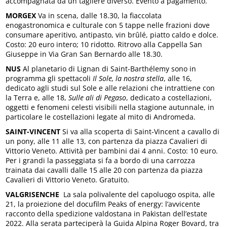
accompagnata da un tagliere diverso. Evento a pagamento.
MORGEX
Va in scena, dalle 18.30, la fiaccolata
enogastronomica e culturale con 5 tappe nelle frazioni dove
consumare aperitivo, antipasto, vin brûlé, piatto caldo e dolce.
Costo: 20 euro intero; 10 ridotto. Ritrovo alla Cappella San
Giuseppe in Via Gran San Bernardo alle 18.30.
NUS
Al planetario di Lignan di Saint-Barthélemy sono in
programma gli spettacoli
Il Sole, la nostra stella
, alle 16,
dedicato agli studi sul Sole e alle relazioni che intrattiene con
la Terra e, alle 18,
Sulle ali di Pegaso
, dedicato a costellazioni,
oggetti e fenomeni celesti visibili nella stagione autunnale, in
particolare le costellazioni legate al mito di Andromeda.
SAINT-VINCENT
Si va alla scoperta di Saint-Vincent a cavallo di
un pony, alle 11 alle 13, con partenza da piazza Cavalieri di
Vittorio Veneto. Attività per bambini dai 4 anni. Costo: 10 euro.
Per i grandi la passeggiata si fa a bordo di una carrozza
trainata dai cavalli dalle 15 alle 20 con partenza da piazza
Cavalieri di Vittorio Veneto. Gratuito.
VALGRISENCHE
La sala polivalente del capoluogo ospita, alle
21, la proiezione del docufilm Peaks of energy: l’avvicente
racconto della spedizione valdostana in Pakistan dell’estate
2022. Alla serata parteciperà la Guida Alpina Roger Bovard, tra