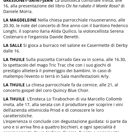
GRESSONEY-SAINT-JEAN
La biblioteca comunale invita, alle
16, alla presentazione del libro
Chi ha rubato il Monte Rosa?
di
Daniele Morra.
LA MAGDELEINE
Nella chiesa parrocchiale risuoneranno, alle
20.30, le note del concerto di fine anno con il baritono Federico
Longhi, il soprano Ilaria Alida Quilico, la violoncellista Serena
Costenaro e l’organista Davide Benetti.
LA SALLE
Si gioca a burraco nel salone ex Casermette di Derby
dalle 16.
LA THUILE
Sulla piazzetta Corrado Gex va in scena, alle 16.30,
lo spettacolo del mago Tric Trac che con i suo giochi di
prestigio allieterà il pomeriggio dei bambini. In caso di
maltempo l’evento si terrà in Sala manifestazioni Arly.
LA THUILE
La chiesa parrocchiale fa da cornice, alle 21, al
concerto gospel del coro Quincy Blue Choir.
LA THUILE
L’Enoteca Lo Tirabochon di via Marcello Collomb
invita, alle 17, alla serata con il produttore per scoprire i vini
dell’azienda vitivinicola Priod e di conoscere le loro
caratteristiche.
L’esperienza si conclude con degustazione guidata: si parte da
uno e si arriva fino a quattro bicchieri, e ogni specialità è