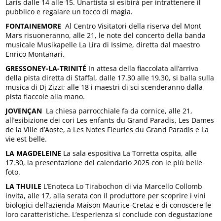
Laris dalle 14 alle 15. Unartista si esibirà per intrattenere il
pubblico e regalare un tocco di magia.
FONTAINEMORE
Al Centro Visitatori della riserva del Mont
Mars risuoneranno, alle 21, le note del concerto della banda
musicale Musikapelle La Lira di Issime, diretta dal maestro
Enrico Montanari.
GRESSONEY-LA-TRINITÉ
In attesa della fiaccolata all’arriva
della pista diretta di Staffal, dalle 17.30 alle 19.30, si balla sulla
musica di Dj Zizzi; alle 18 i maestri di sci scenderanno dalla
pista fiaccole alla mano.
JOVENÇAN
La chiesa parrocchiale fa da cornice, alle 21,
all’esibizione dei cori Les enfants du Grand Paradis, Les Dames
de la Ville d’Aoste, a Les Notes Fleuries du Grand Paradis e La
vie est belle.
LA MAGDELEINE
La sala espositiva La Torretta ospita, alle
17.30, la presentazione del calendario 2025 con le più belle
foto.
LA THUILE
L’Enoteca Lo Tirabochon di via Marcello Collomb
invita, alle 17, alla serata con il produttore per scoprire i vini
biologici dell’azienda Maison Maurice-Cretaz e di conoscere le
loro caratteristiche. L’esperienza si conclude con degustazione