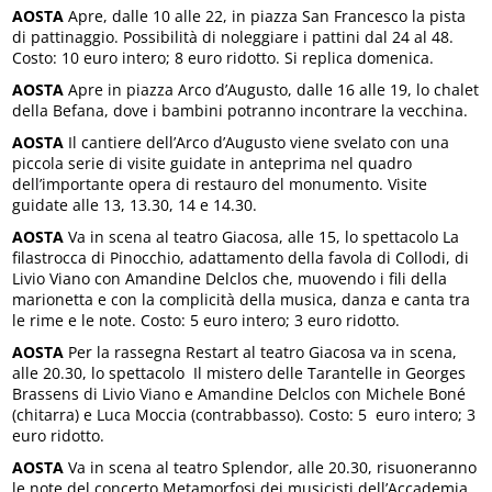
AOSTA
Apre, dalle 10 alle 22, in piazza San Francesco la pista
di pattinaggio. Possibilità di noleggiare i pattini dal 24 al 48.
Costo: 10 euro intero; 8 euro ridotto. Si replica domenica.
AOSTA
Apre in piazza Arco d’Augusto, dalle 16 alle 19, lo chalet
della Befana, dove i bambini potranno incontrare la vecchina.
AOSTA
Il cantiere dell’Arco d’Augusto viene svelato con una
piccola serie di visite guidate in anteprima nel quadro
dell’importante opera di restauro del monumento. Visite
guidate alle 13, 13.30, 14 e 14.30.
AOSTA
Va in scena al teatro Giacosa, alle 15, lo spettacolo La
filastrocca di Pinocchio, adattamento della favola di Collodi, di
Livio Viano con Amandine Delclos che, muovendo i fili della
marionetta e con la complicità della musica, danza e canta tra
le rime e le note. Costo: 5 euro intero; 3 euro ridotto.
AOSTA
Per la rassegna Restart al teatro Giacosa va in scena,
alle 20.30, lo spettacolo Il mistero delle Tarantelle in Georges
Brassens di Livio Viano e Amandine Delclos con Michele Boné
(chitarra) e Luca Moccia (contrabbasso). Costo: 5 euro intero; 3
euro ridotto.
AOSTA
Va in scena al teatro Splendor, alle 20.30, risuoneranno
le note del concerto Metamorfosi dei musicisti dell’Accademia