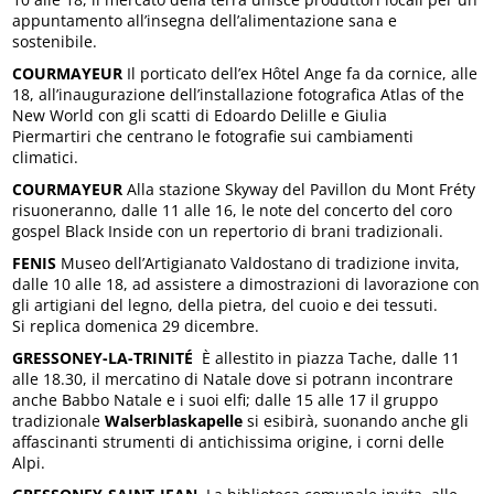
appuntamento all’insegna dell’alimentazione sana e
sostenibile.
COURMAYEUR
Il porticato dell’ex Hôtel Ange fa da cornice, alle
18, all’inaugurazione dell’installazione fotografica Atlas of the
New World con gli scatti di Edoardo Delille e Giulia
Piermartiri che centrano le fotografie sui cambiamenti
climatici.
COURMAYEUR
Alla stazione Skyway del Pavillon du Mont Fréty
risuoneranno, dalle 11 alle 16, le note del concerto del coro
gospel Black Inside con un repertorio di brani tradizionali.
FENIS
Museo dell’Artigianato Valdostano di tradizione invita,
dalle 10 alle 18, ad assistere a dimostrazioni di lavorazione con
gli artigiani del legno, della pietra, del cuoio e dei tessuti.
Si replica domenica 29 dicembre.
GRESSONEY-LA-TRINITÉ
È allestito in piazza Tache, dalle 11
alle 18.30, il mercatino di Natale dove si potrann incontrare
anche Babbo Natale e i suoi elfi; dalle 15 alle 17 il gruppo
tradizionale
Walserblaskapelle
si esibirà, suonando anche gli
affascinanti strumenti di antichissima origine, i corni delle
Alpi.