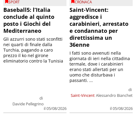
SPORT
CRONACA
Baseball5: l’Italia
Saint-Vincent:
conclude al quinto
aggredisce i
posto i Giochi del
carabinieri, arrestato
Mediterraneo
e condannato per
direttissima un
Gli azzurri sono stati sconfitti
36enne
nei quarti di finale dalla
Turchia, pagando a caro
I fatti sono avvenuti nella
prezzo il ko nel girone
giornata di ieri nella cittadina
eliminatorio contro la Tunisia
termale, dove i carabinieri
erano stati allertati per un
uomo che disturbava i
passanti. ...
di
Saint-Vincent
Alessandro Bianchet
di
Davide Pellegrino
il 05/08/2026
il 05/08/2026