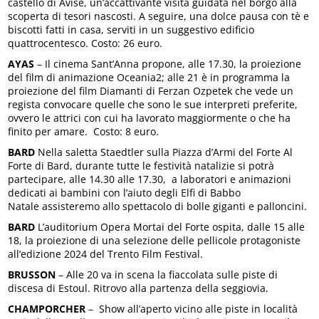
castello di Avise, un’accattivante visita guidata nel borgo alla
scoperta di tesori nascosti. A seguire, una dolce pausa con tè e
biscotti fatti in casa, serviti in un suggestivo edificio
quattrocentesco. Costo: 26 euro.
AYAS
– Il cinema Sant’Anna propone, alle 17.30, la proiezione
del film di animazione Oceania2; alle 21 è in programma la
proiezione del film Diamanti di Ferzan Ozpetek che vede un
regista convocare quelle che sono le sue interpreti preferite,
ovvero le attrici con cui ha lavorato maggiormente o che ha
finito per amare. Costo: 8 euro.
BARD
Nella saletta Staedtler sulla Piazza d’Armi del Forte Al
Forte di Bard, durante tutte le festività natalizie si potrà
partecipare, alle 14.30 alle 17.30, a laboratori e animazioni
dedicati ai bambini con l’aiuto degli Elfi di Babbo
Natale assisteremo allo spettacolo di bolle giganti e palloncini.
BARD
L’auditorium Opera Mortai del Forte ospita, dalle 15 alle
18, la proiezione di una selezione delle pellicole protagoniste
all’edizione 2024 del Trento Film Festival.
BRUSSON
– Alle 20 va in scena la fiaccolata sulle piste di
discesa di Estoul. Ritrovo alla partenza della seggiovia.
CHAMPORCHER
– Show all’aperto vicino alle piste in località