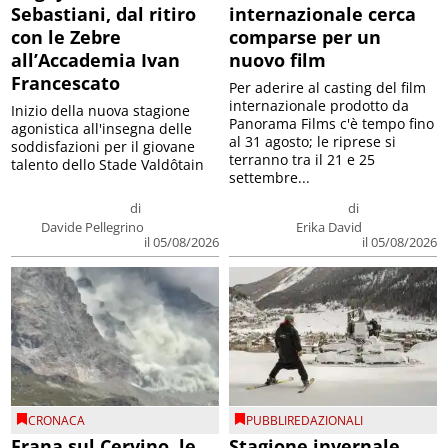
Sebastiani, dal ritiro
internazionale cerca
con le Zebre
comparse per un
all’Accademia Ivan
nuovo film
Francescato
Per aderire al casting del film
internazionale prodotto da
Inizio della nuova stagione
Panorama Films c'è tempo fino
agonistica all'insegna delle
al 31 agosto; le riprese si
soddisfazioni per il giovane
terranno tra il 21 e 25
talento dello Stade Valdôtain
settembre...
di
di
Davide Pellegrino
Erika David
il 05/08/2026
il 05/08/2026
CRONACA
PUBBLIREDAZIONALI
Frana sul Cervino, le
Stagione invernale,