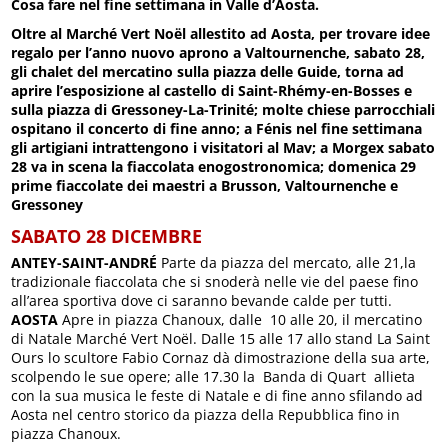
Cosa fare nel fine settimana in Valle d’Aosta.
Oltre al Marché Vert Noël allestito ad Aosta, per trovare idee
regalo per l’anno nuovo aprono a Valtournenche, sabato 28,
gli chalet del mercatino sulla piazza delle Guide, torna ad
aprire l’esposizione al castello di Saint-Rhémy-en-Bosses e
sulla piazza di Gressoney-La-Trinité; molte chiese parrocchiali
ospitano il concerto di fine anno; a Fénis nel fine settimana
gli artigiani intrattengono i visitatori al Mav; a Morgex sabato
28 va in scena la fiaccolata enogostronomica; domenica 29
prime fiaccolate dei maestri a Brusson, Valtournenche e
Gressoney
SABATO 28 DICEMBRE
ANTEY-SAINT-ANDRÉ
Parte da piazza del mercato, alle 21,la
tradizionale fiaccolata che si snoderà nelle vie del paese fino
all’area sportiva dove ci saranno bevande calde per tutti.
AOSTA
Apre in piazza Chanoux, dalle 10 alle 20, il mercatino
di Natale Marché Vert Noël. Dalle 15 alle 17 allo stand La Saint
Ours lo scultore Fabio Cornaz dà dimostrazione della sua arte,
scolpendo le sue opere; alle 17.30 la Banda di Quart allieta
con la sua musica le feste di Natale e di fine anno sfilando ad
Aosta nel centro storico da piazza della Repubblica fino in
piazza Chanoux.