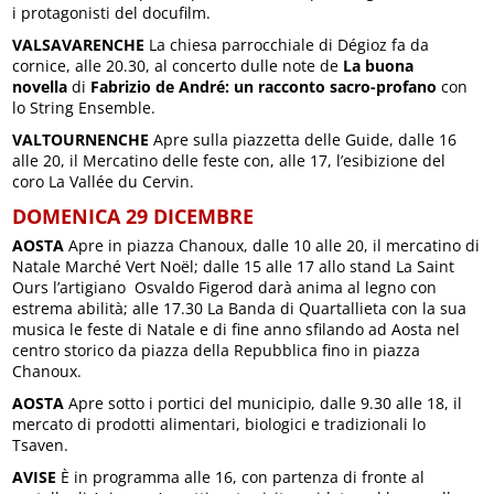
i protagonisti del docufilm.
VALSAVARENCHE
La chiesa parrocchiale di Dégioz fa da
cornice, alle 20.30, al concerto dulle note de
La buona
novella
di
Fabrizio de André: un racconto sacro-profano
con
lo String Ensemble.
VALTOURNENCHE
Apre sulla piazzetta delle Guide, dalle 16
alle 20, il Mercatino delle feste con, alle 17, l’esibizione del
coro La Vallée du Cervin.
DOMENICA 29 DICEMBRE
AOSTA
Apre in piazza Chanoux, dalle 10 alle 20, il mercatino di
Natale Marché Vert Noël; dalle 15 alle 17 allo stand La Saint
Ours l’artigiano Osvaldo Figerod darà anima al legno con
estrema abilità; alle 17.30 La Banda di Quartallieta con la sua
musica le feste di Natale e di fine anno sfilando ad Aosta nel
centro storico da piazza della Repubblica fino in piazza
Chanoux.
AOSTA
Apre sotto i portici del municipio, dalle 9.30 alle 18, il
mercato di prodotti alimentari, biologici e tradizionali lo
Tsaven.
AVISE
È in programma alle 16, con partenza di fronte al