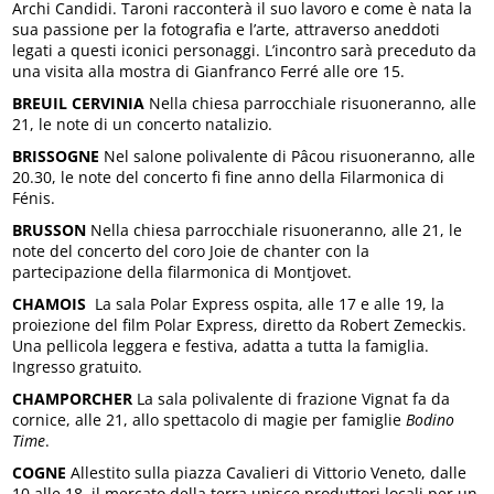
Archi Candidi. Taroni racconterà il suo lavoro e come è nata la
sua passione per la fotografia e l’arte, attraverso aneddoti
legati a questi iconici personaggi. L’incontro sarà preceduto da
una visita alla mostra di Gianfranco Ferré alle ore 15.
BREUIL CERVINIA
Nella chiesa parrocchiale risuoneranno, alle
21, le note di un concerto natalizio.
BRISSOGNE
Nel salone polivalente di Pâcou risuoneranno, alle
20.30, le note del concerto fi fine anno della Filarmonica di
Fénis.
BRUSSON
Nella chiesa parrocchiale risuoneranno, alle 21, le
note del concerto del coro Joie de chanter con la
partecipazione della filarmonica di Montjovet.
CHAMOIS
La sala Polar Express ospita, alle 17 e alle 19, la
proiezione del film Polar Express, diretto da Robert Zemeckis.
Una pellicola leggera e festiva, adatta a tutta la famiglia.
Ingresso gratuito.
CHAMPORCHER
La sala polivalente di frazione Vignat fa da
cornice, alle 21, allo spettacolo di magie per famiglie
Bodino
Time
.
COGNE
Allestito sulla piazza Cavalieri di Vittorio Veneto, dalle
10 alle 18, il mercato della terra unisce produttori locali per un