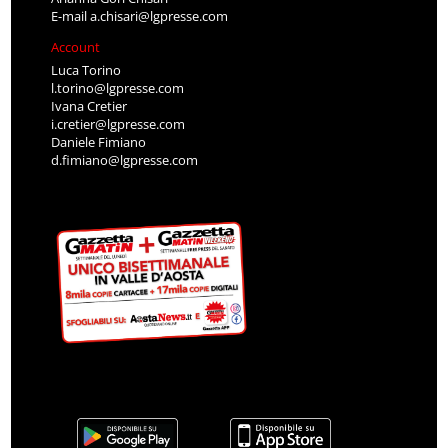
E-mail
a.chisari@lgpresse.com
Account
Luca Torino
l.torino@lgpresse.com
Ivana Cretier
i.cretier@lgpresse.com
Daniele Fimiano
d.fimiano@lgpresse.com