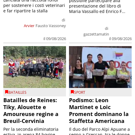
possibile partecipare alla
per sostenere i costi veterinari
presentazione del libro di
e far ripartire la stalla
Maria Vassallo ed Enrico F...
di
Arvier
Fausto Vassoney
di
gazzettamatin
il 09/08/2026
il 09/08/2026
BATAILLES
SPORT
Batailles de Reines:
Podismo: Leon
Tiky, Alouette e
Martinet e Loic
Amoureuse regine a
Proment dominano la
Breuil-Cervinia
Staffetta Americana
Per la seconda eliminatoria
Il duo del Parco Alpi Apuane a
estiva, in arena 84 bovine.
segno a Gressan, tra le donne