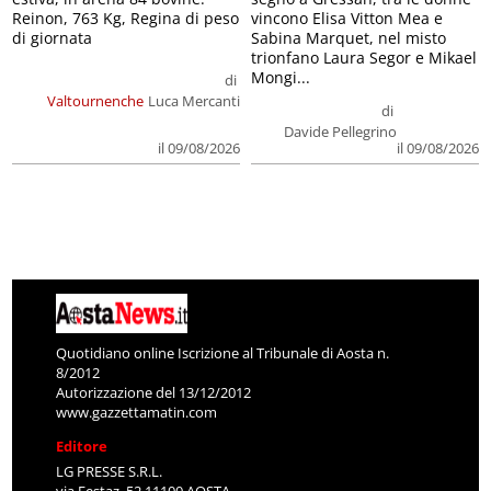
Reinon, 763 Kg, Regina di peso
vincono Elisa Vitton Mea e
di giornata
Sabina Marquet, nel misto
trionfano Laura Segor e Mikael
Mongi...
di
Valtournenche
Luca Mercanti
di
Davide Pellegrino
il 09/08/2026
il 09/08/2026
Quotidiano online Iscrizione al Tribunale di Aosta n.
8/2012
Autorizzazione del 13/12/2012
www.gazzettamatin.com
Editore
LG PRESSE S.R.L.
via Festaz, 52 11100 AOSTA