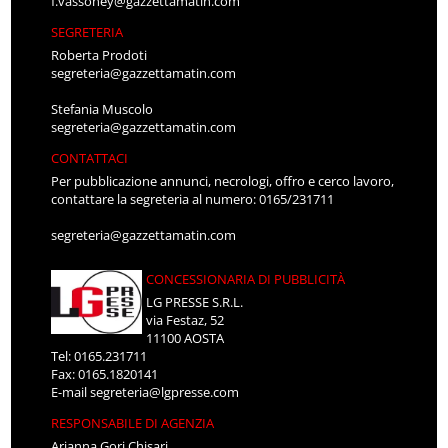
f.vassoney@gazzettamatin.com
SEGRETERIA
Roberta Prodoti
segreteria@gazzettamatin.com
Stefania Muscolo
segreteria@gazzettamatin.com
CONTATTACI
Per pubblicazione annunci, necrologi, offro e cerco lavoro,
contattare la segreteria al numero: 0165/231711
segreteria@gazzettamatin.com
CONCESSIONARIA DI PUBBLICITÀ
LG PRESSE S.R.L.
via Festaz, 52
11100 AOSTA
Tel: 0165.231711
Fax: 0165.1820141
E-mail
segreteria@lgpresse.com
RESPONSABILE DI AGENZIA
Arianna Gori Chisari