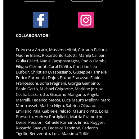
COLLABORATORI
Francesca Arcaro, Massimo Altini, Corrado Bellora,
Nadine Blanc, Riccardo Bortolotti, Manila Calipari,
Giulia Calisti, Nadia Camposaragna, Paolo Ciambi,
Filippo Clermont, Carol Di Vito, Christian Leo
Dufour, Christian Evaspasiano, Giuseppe Farinella,
Enrico Formento Dojot, Bruno Fracasso, Fabio
Francesconi, Sofia Fregnani, Giorgia Gambino,
Paolo Gatto, Michael Ghignone, Marlène Jorrioz,
Cecilia Lazzarotto, Giacomo Mangano, Angela
Marrelli, Federico Mecca, Luca Mauro Melloni, Marc
Montrosset, Matteo Nigra, Sabrina Olibano,
Emiliano Pala, Gabriele Peloso, Maurizio Pitti, Loris
Ponsetto, Andrea Portigliatti, Mattia Pramotton,
Deniel Pession, Raffaele Romano, Enrico Ruggeri,
Riccardo Savoye, Federica Tercinod, Federico
Tigellio Benvenuto, Luca Massimo Trifilò