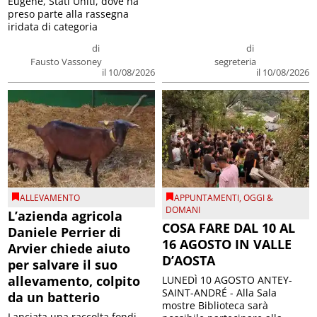
Eugene, Stati Uniti, dove ha
preso parte alla rassegna
iridata di categoria
di
di
Fausto Vassoney
segreteria
il 10/08/2026
il 10/08/2026
ALLEVAMENTO
APPUNTAMENTI
,
OGGI &
DOMANI
L’azienda agricola
COSA FARE DAL 10 AL
Daniele Perrier di
16 AGOSTO IN VALLE
Arvier chiede aiuto
D’AOSTA
per salvare il suo
allevamento, colpito
LUNEDÌ 10 AGOSTO ANTEY-
SAINT-ANDRÉ - Alla Sala
da un batterio
mostre Biblioteca sarà
Lanciata una raccolta fondi