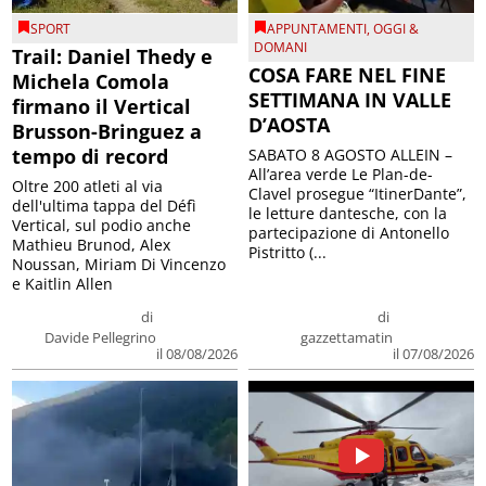
SPORT
APPUNTAMENTI
,
OGGI &
DOMANI
Trail: Daniel Thedy e
COSA FARE NEL FINE
Michela Comola
SETTIMANA IN VALLE
firmano il Vertical
D’AOSTA
Brusson-Bringuez a
tempo di record
SABATO 8 AGOSTO ALLEIN –
All’area verde Le Plan-de-
Oltre 200 atleti al via
Clavel prosegue “ItinerDante”,
dell'ultima tappa del Défì
le letture dantesche, con la
Vertical, sul podio anche
partecipazione di Antonello
Mathieu Brunod, Alex
Pistritto (...
Noussan, Miriam Di Vincenzo
e Kaitlin Allen
di
di
Davide Pellegrino
gazzettamatin
il 08/08/2026
il 07/08/2026