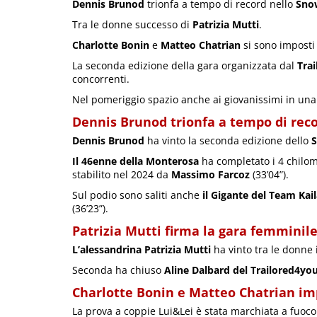
Dennis Brunod
trionfa a tempo di record nello
Sno
Tra le donne successo di
Patrizia Mutti
.
Charlotte Bonin
e
Matteo Chatrian
si sono imposti 
La seconda edizione della gara organizzata dal
Tra
concorrenti.
Nel pomeriggio spazio anche ai giovanissimi in una
Dennis Brunod trionfa a tempo di rec
Dennis Brunod
ha vinto la seconda edizione dello
S
Il 46enne della Monterosa
ha completato i 4 chilome
stabilito nel 2024 da
Massimo Farcoz
(33’04”).
Sul podio sono saliti anche
il Gigante del Team Kai
(36’23”).
Patrizia Mutti firma la gara femminil
L’alessandrina Patrizia Mutti
ha vinto tra le donne 
Seconda ha chiuso
Aline Dalbard del Trailored4yo
Charlotte Bonin e Matteo Chatrian imp
La prova a coppie Lui&Lei è stata marchiata a fuoc