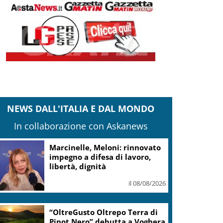
NEWS DALL'ITALIA E DAL MONDO
In collaborazione con Askanews
Marcinelle, Meloni: rinnovato
impegno a difesa di lavoro,
libertà, dignità
il 08/08/2026
“OltreGusto Oltrepo Terra di
Pinot Nero” debutta a Voghera