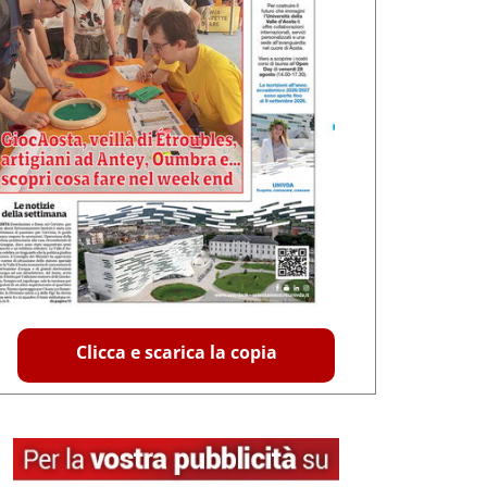
Clicca e scarica la copia