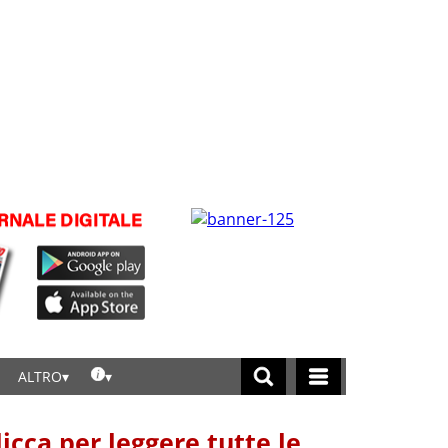
ALTRO
licca per leggere tutte le