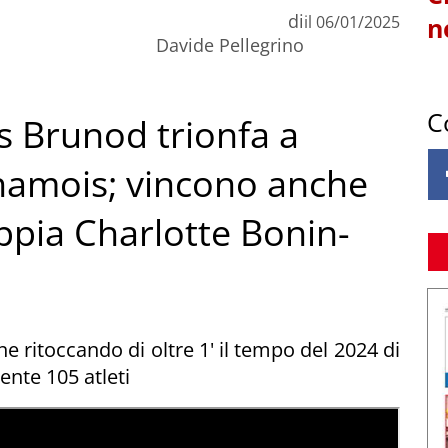
di
il
06/01/2025
n
Davide Pellegrino
C
s Brunod trionfa a
hamois; vincono anche
oppia Charlotte Bonin-
e ritoccando di oltre 1' il tempo del 2024 di
nte 105 atleti