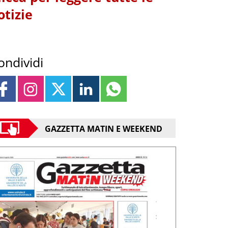
otizie
ondividi
GAZZETTA MATIN E WEEKEND