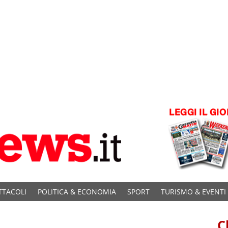
TTACOLI
POLITICA & ECONOMIA
SPORT
TURISMO & EVENTI
C