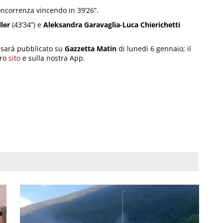
oncorrenza vincendo in 39’26”.
ler
(43’34”) e
Aleksandra Garavaglia-Luca Chierichetti
to sarà pubblicato su
Gazzetta Matin
di lunedì 6 gennaio; il
tro
sito
e sulla nostra App.