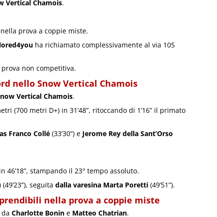
w Vertical Chamois
.
nella prova a coppie miste.
ilored4you
ha richiamato complessivamente al via 105
 prova non competitiva.
ord nello Snow Vertical Chamois
now Vertical Chamois
.
tri (700 metri D+) in 31’48”, ritoccando di 1’16” il primato
las Franco Collé
(33’30”) e
Jerome Rey della Sant’Orso
e
in 46’18”, stampando il 23° tempo assoluto.
u
(49’23”), seguita
dalla varesina Marta Poretti
(49’51”).
rendibili nella prova a coppie miste
o da
Charlotte Bonin
e
Matteo Chatrian
.