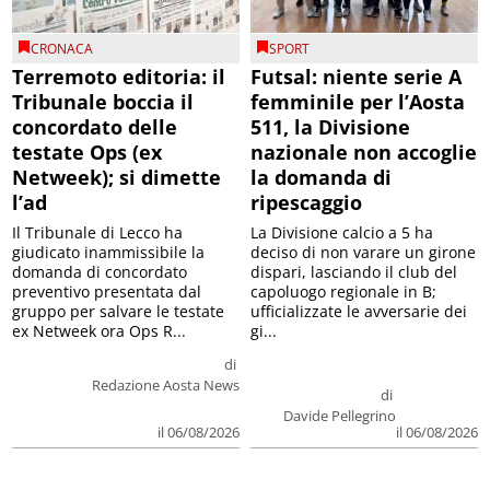
CRONACA
SPORT
Terremoto editoria: il
Futsal: niente serie A
Tribunale boccia il
femminile per l’Aosta
concordato delle
511, la Divisione
testate Ops (ex
nazionale non accoglie
Netweek); si dimette
la domanda di
l’ad
ripescaggio
Il Tribunale di Lecco ha
La Divisione calcio a 5 ha
giudicato inammissibile la
deciso di non varare un girone
domanda di concordato
dispari, lasciando il club del
preventivo presentata dal
capoluogo regionale in B;
gruppo per salvare le testate
ufficializzate le avversarie dei
ex Netweek ora Ops R...
gi...
di
Redazione Aosta News
di
Davide Pellegrino
il 06/08/2026
il 06/08/2026