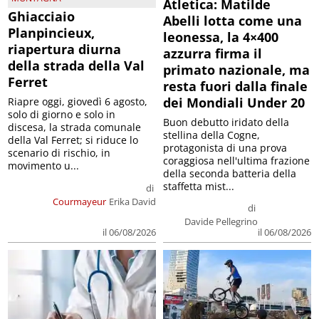
Atletica: Matilde
Ghiacciaio
Abelli lotta come una
Planpincieux,
leonessa, la 4×400
riapertura diurna
azzurra firma il
della strada della Val
primato nazionale, ma
Ferret
resta fuori dalla finale
dei Mondiali Under 20
Riapre oggi, giovedì 6 agosto,
solo di giorno e solo in
Buon debutto iridato della
discesa, la strada comunale
stellina della Cogne,
della Val Ferret; si riduce lo
protagonista di una prova
scenario di rischio, in
coraggiosa nell'ultima frazione
movimento u...
della seconda batteria della
staffetta mist...
di
Courmayeur
Erika David
di
Davide Pellegrino
il 06/08/2026
il 06/08/2026