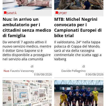
SANITÀ
SPORT
Nus: in arrivo un
MTB: Michel Negrini
ambulatorio per i
convocato per i
cittadini senza medico
Campionati Europei di
di famiglia
bike trial
Da venerdì 7 agosto attivo il
Il valdostano, 24° nella tappa
nuovo servizio medico, mentre
polacca di Coppa del Mondo,
il dottor Gino Sapone si è
sarà al via della rassegna
detto disponibile a proseguire
continentale che scatta oggi a
nel servizio alla comunità
Valberg
di
di
Nus
Fausto Vassoney
Davide Pellegrino
il 06/08/2026
il 06/08/2026