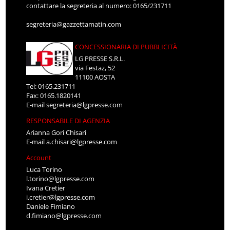
contattare la segreteria al numero: 0165/231711
segreteria@gazzettamatin.com
CONCESSIONARIA DI PUBBLICITÀ
LG PRESSE S.R.L.
via Festaz, 52
11100 AOSTA
Tel: 0165.231711
Fax: 0165.1820141
E-mail
segreteria@lgpresse.com
RESPONSABILE DI AGENZIA
Arianna Gori Chisari
E-mail
a.chisari@lgpresse.com
Account
Luca Torino
l.torino@lgpresse.com
Ivana Cretier
i.cretier@lgpresse.com
Daniele Fimiano
d.fimiano@lgpresse.com