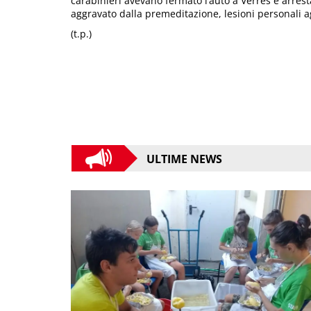
carabinieri avevano fermato l’auto a Verrès e arrest
aggravato dalla premeditazione, lesioni personali 
(t.p.)
ULTIME NEWS