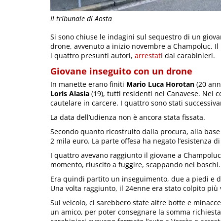
Il tribunale di Aosta
Si sono chiuse le indagini sul sequestro di un giov
drone, avvenuto a inizio novembre a Champoluc. I
i quattro presunti autori,
arrestati
dai carabinieri.
Giovane inseguito con un drone
In manette erano finiti
Mario Luca Horotan
(20 ann
Loris Alasia
(19), tutti residenti nel Canavese. Nei c
cautelare in carcere. I quattro sono stati successiv
La data dell’udienza non è ancora stata fissata.
Secondo quanto ricostruito dalla procura, alla base
2 mila euro. La parte offesa ha negato l’esistenza di
I quattro avevano raggiunto il giovane a Champoluc,
momento, riuscito a fuggire, scappando nei boschi.
Era quindi partito un inseguimento, due a piedi e du
Una volta raggiunto, il 24enne era stato colpito più 
Sul veicolo, ci sarebbero state altre botte e minacce
un amico, per poter consegnare la somma richiesta. L