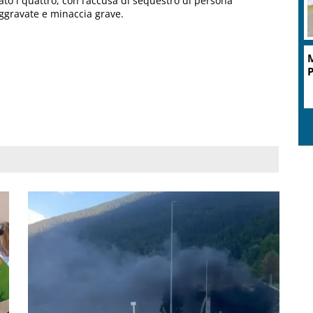
ato i quattro, con l’accusa di sequestro di persona
aggravate e minaccia grave.
P
l