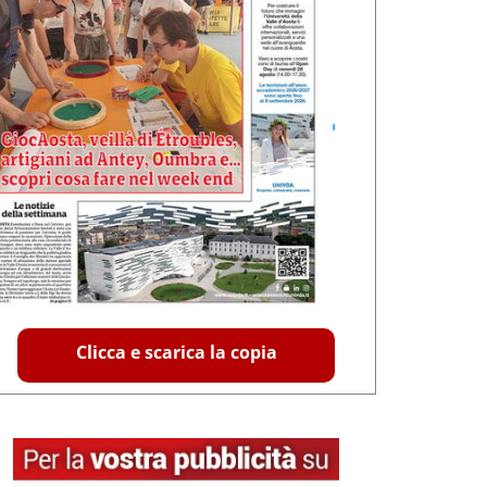
Clicca e scarica la copia