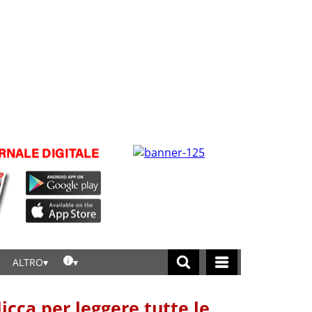
ALTRO
licca per leggere tutte le