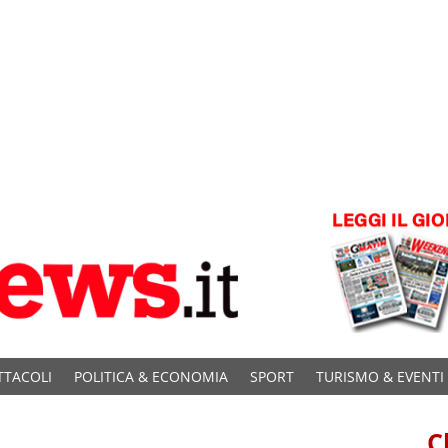
TTACOLI
POLITICA & ECONOMIA
SPORT
TURISMO & EVENTI
C