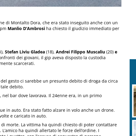
ane di Montalto Dora, che era stato inseguito anche con un
l pm
Manlio D’Ambrosi
ha chiesto il giudizio immediato per
i),
Stefan Liviu Gladea
(18),
Andrei Filippo Muscaliu
(20)
e
onfronti dei giovani, il gip aveva disposto la custodia
amente scarcerati.
 del gesto ci sarebbe un presunto debito di droga da circa
 tale debito.
 nel bar dove lavorava. Il 24enne era, in un primo
e in auto. Era stato fatto alzare in volo anche un drone.
volte e caricato in auto.
 di morte. La vittima ha quindi chiesto di poter contattare
M
’amico ha quindi allertato le forze dell’ordine. I
g