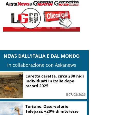
NEWS DALL'ITALIA E DAL MONDO
In collaborazione con Askanews
Mondiali Wakeboard: primo
oro è azzurro, Noa Gualtieri
campione Under 14
il 07/08/2026
arcinelle, Manildo: tragedia che richiama
aranzia sicurezza