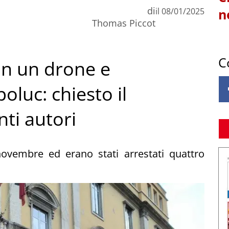
di
il
08/01/2025
n
Thomas Piccot
C
on un drone e
luc: chiesto il
nti autori
novembre ed erano stati arrestati quattro