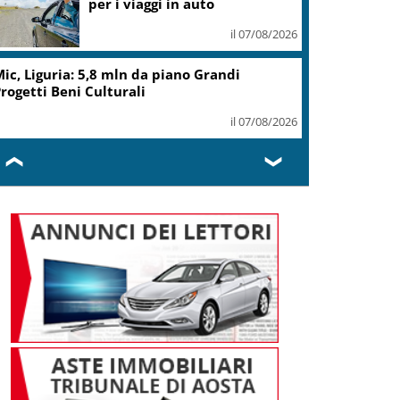
il 07/08/2026
rovince, Braidotti (Pd): per Friuli continua
a presa in giro
il 07/08/2026
❮
❯