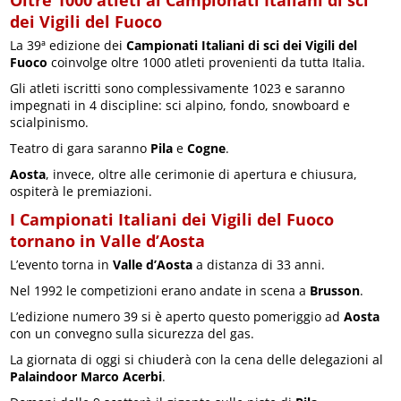
Oltre 1000 atleti ai Campionati Italiani di sci
dei Vigili del Fuoco
La 39ª edizione dei
Campionati Italiani di sci dei Vigili del
Fuoco
coinvolge oltre 1000 atleti provenienti da tutta Italia.
Gli atleti iscritti sono complessivamente 1023 e saranno
impegnati in 4 discipline: sci alpino, fondo, snowboard e
scialpinismo.
Teatro di gara saranno
Pila
e
Cogne
.
Aosta
, invece, oltre alle cerimonie di apertura e chiusura,
ospiterà le premiazioni.
I Campionati Italiani dei Vigili del Fuoco
tornano in Valle d’Aosta
L’evento torna in
Valle d’Aosta
a distanza di 33 anni.
Nel 1992 le competizioni erano andate in scena a
Brusson
.
L’edizione numero 39 si è aperto questo pomeriggio ad
Aosta
con un convegno sulla sicurezza del gas.
La giornata di oggi si chiuderà con la cena delle delegazioni al
Palaindoor Marco Acerbi
.