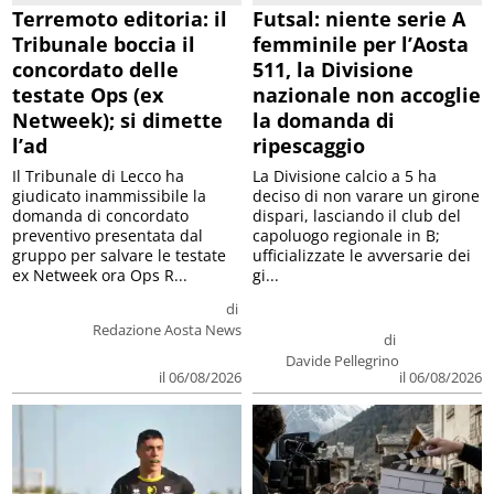
Terremoto editoria: il
Futsal: niente serie A
Tribunale boccia il
femminile per l’Aosta
concordato delle
511, la Divisione
testate Ops (ex
nazionale non accoglie
Netweek); si dimette
la domanda di
l’ad
ripescaggio
Il Tribunale di Lecco ha
La Divisione calcio a 5 ha
giudicato inammissibile la
deciso di non varare un girone
domanda di concordato
dispari, lasciando il club del
preventivo presentata dal
capoluogo regionale in B;
gruppo per salvare le testate
ufficializzate le avversarie dei
ex Netweek ora Ops R...
gi...
di
Redazione Aosta News
di
Davide Pellegrino
il 06/08/2026
il 06/08/2026