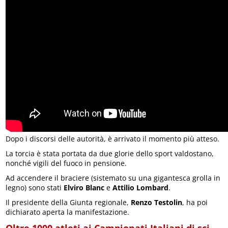
Dopo i discorsi delle autorità, è arrivato il momento più atteso.
La torcia è stata portata da due glorie dello sport valdostano,
nonché vigili del fuoco in pensione.
Ad accendere il braciere (sistemato su una gigantesca grolla in
legno) sono stati
Elviro Blanc
e
Attilio Lombard
.
Il presidente della Giunta regionale,
Renzo Testolin
, ha poi
dichiarato aperta la manifestazione.