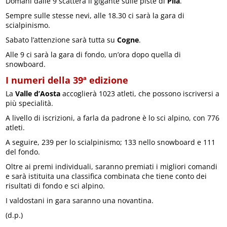
Domani dalle 9 scatterà il gigante sulle piste di
Pila
.
Sempre sulle stesse nevi, alle 18.30 ci sarà la gara di
scialpinismo.
Sabato l’attenzione sarà tutta su
Cogne
.
Alle 9 ci sarà la gara di fondo, un’ora dopo quella di
snowboard.
I numeri della 39ª edizione
La
Valle d’Aosta
accoglierà 1023 atleti, che possono iscriversi a
più specialità.
A livello di iscrizioni, a farla da padrone è lo sci alpino, con 776
atleti.
A seguire, 239 per lo scialpinismo; 133 nello snowboard e 111
del fondo.
Oltre ai premi individuali, saranno premiati i migliori comandi
e sarà istituita una classifica combinata che tiene conto dei
risultati di fondo e sci alpino.
I valdostani in gara saranno una novantina.
(d.p.)