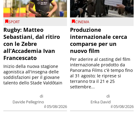
SPORT
CINEMA
Rugby: Matteo
Produzione
Sebastiani, dal ritiro
internazionale cerca
con le Zebre
comparse per un
all’Accademia Ivan
nuovo film
Francescato
Per aderire al casting del film
internazionale prodotto da
Inizio della nuova stagione
Panorama Films c'è tempo fino
agonistica all'insegna delle
al 31 agosto; le riprese si
soddisfazioni per il giovane
terranno tra il 21 e 25
talento dello Stade Valdôtain
settembre...
di
di
Davide Pellegrino
Erika David
il 05/08/2026
il 05/08/2026