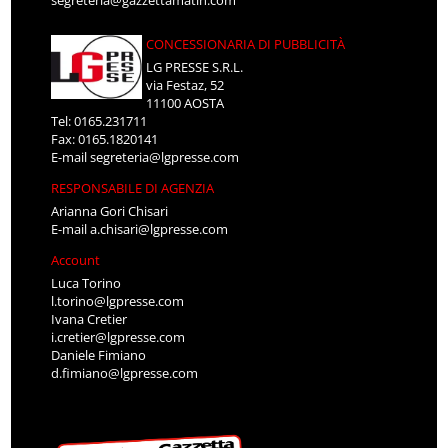
segreteria@gazzettamatin.com
CONCESSIONARIA DI PUBBLICITÀ
LG PRESSE S.R.L.
via Festaz, 52
11100 AOSTA
Tel: 0165.231711
Fax: 0165.1820141
E-mail
segreteria@lgpresse.com
RESPONSABILE DI AGENZIA
Arianna Gori Chisari
E-mail
a.chisari@lgpresse.com
Account
Luca Torino
l.torino@lgpresse.com
Ivana Cretier
i.cretier@lgpresse.com
Daniele Fimiano
d.fimiano@lgpresse.com