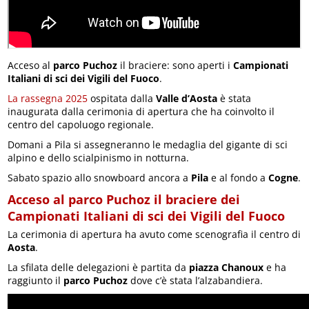
Acceso al
parco Puchoz
il braciere: sono aperti i
Campionati
Italiani di sci dei Vigili del Fuoco
.
La rassegna 2025
ospitata dalla
Valle d’Aosta
è stata
inaugurata dalla cerimonia di apertura che ha coinvolto il
centro del capoluogo regionale.
Domani a Pila si assegneranno le medaglia del gigante di sci
alpino e dello scialpinismo in notturna.
Sabato spazio allo snowboard ancora a
Pila
e al fondo a
Cogne
.
Acceso al parco Puchoz il braciere dei
Campionati Italiani di sci dei Vigili del Fuoco
La cerimonia di apertura ha avuto come scenografia il centro di
Aosta
.
La sfilata delle delegazioni è partita da
piazza Chanoux
e ha
raggiunto il
parco Puchoz
dove c’è stata l’alzabandiera.