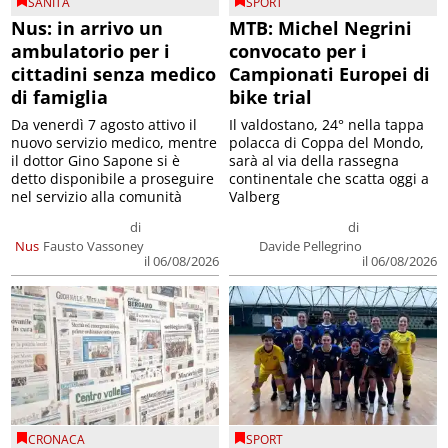
SANITÀ
SPORT
Nus: in arrivo un
MTB: Michel Negrini
ambulatorio per i
convocato per i
cittadini senza medico
Campionati Europei di
di famiglia
bike trial
Da venerdì 7 agosto attivo il
Il valdostano, 24° nella tappa
nuovo servizio medico, mentre
polacca di Coppa del Mondo,
il dottor Gino Sapone si è
sarà al via della rassegna
detto disponibile a proseguire
continentale che scatta oggi a
nel servizio alla comunità
Valberg
di
di
Nus
Fausto Vassoney
Davide Pellegrino
il 06/08/2026
il 06/08/2026
CRONACA
SPORT