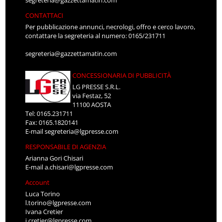
CONTATTACI
Per pubblicazione annunci, necrologi, offro e cerco lavoro,
contattare la segreteria al numero: 0165/231711
segreteria@gazzettamatin.com
CONCESSIONARIA DI PUBBLICITÀ
LG PRESSE S.R.L.
via Festaz, 52
11100 AOSTA
Tel: 0165.231711
Fax: 0165.1820141
E-mail
segreteria@lgpresse.com
RESPONSABILE DI AGENZIA
Arianna Gori Chisari
E-mail
a.chisari@lgpresse.com
Account
Luca Torino
l.torino@lgpresse.com
Ivana Cretier
i.cretier@lgpresse.com