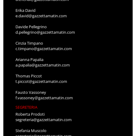
Erika David
e.david@gazzettamatin.com
Davide Pellegrino
d.pellegrino@gazzettamatin.com
Cinzia Timpano
c.timpano@gazzettamatin.com
Arianna Papalia
a.papalia@gazzettamatin.com
Thomas Piccot
t.piccot@gazzettamatin.com
Fausto Vassoney
f.vassoney@gazzettamatin.com
SEGRETERIA
Roberta Prodoti
segreteria@gazzettamatin.com
Stefania Muscolo
segreteria@gazzettamatin.com