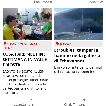
il 08/08/2026
il 08/08/2026
APPUNTAMENTI
,
OGGI &
CRONACA
DOMANI
Etroubles: camper in
COSA FARE NEL FINE
fiamme nella galleria
SETTIMANA IN VALLE
di Echevennoz
D’AOSTA
E in corso l'intervento dei vigili
SABATO 8 AGOSTO ALLEIN –
del fuoco, non ci sono feriti
All’area verde Le Plan-de-
Clavel prosegue “ItinerDante”,
le letture dantesche, con la
partecipazione di Antonello
Pistritto (...
di
di
gazzettamatin
Cinzia Timpano