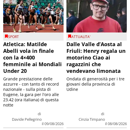
SPORT
ATTUALITA'
Atletica: Matilde
Dalle Valle d’Aosta al
Abelli vola in finale
Friuli: Henry regala un
con la 4×400
motorino Ciao ai
femminile ai Mondiali
ragazzini che
Under 20
vendevano limonata
Grande prestazione delle
Ondata di generosità per i tre
azzurre - con tanto di record
giovani della provincia di
nazionale - sulla pista di
Udine
Eugene, la gara per l'oro alle
23.42 (ora italiana) di questa
notte
di
di
Davide Pellegrino
Cinzia Timpano
il 09/08/2026
il 08/08/2026