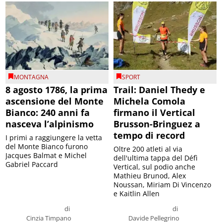
MONTAGNA
SPORT
8 agosto 1786, la prima
Trail: Daniel Thedy e
ascensione del Monte
Michela Comola
Bianco: 240 anni fa
firmano il Vertical
nasceva l’alpinismo
Brusson-Bringuez a
tempo di record
I primi a raggiungere la vetta
del Monte Bianco furono
Oltre 200 atleti al via
Jacques Balmat e Michel
dell'ultima tappa del Défì
Gabriel Paccard
Vertical, sul podio anche
Mathieu Brunod, Alex
Noussan, Miriam Di Vincenzo
e Kaitlin Allen
di
di
Cinzia Timpano
Davide Pellegrino