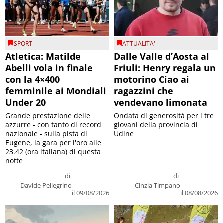
SPORT
ATTUALITA'
Atletica: Matilde
Dalle Valle d’Aosta al
Abelli vola in finale
Friuli: Henry regala un
con la 4×400
motorino Ciao ai
femminile ai Mondiali
ragazzini che
Under 20
vendevano limonata
Grande prestazione delle
Ondata di generosità per i tre
azzurre - con tanto di record
giovani della provincia di
nazionale - sulla pista di
Udine
Eugene, la gara per l'oro alle
23.42 (ora italiana) di questa
notte
di
di
Davide Pellegrino
Cinzia Timpano
il 09/08/2026
il 08/08/2026