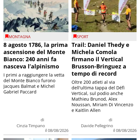
MONTAGNA
SPORT
8 agosto 1786, la prima
Trail: Daniel Thedy e
ascensione del Monte
Michela Comola
Bianco: 240 anni fa
firmano il Vertical
nasceva l’alpinismo
Brusson-Bringuez a
tempo di record
I primi a raggiungere la vetta
del Monte Bianco furono
Oltre 200 atleti al via
Jacques Balmat e Michel
dell'ultima tappa del Défì
Gabriel Paccard
Vertical, sul podio anche
Mathieu Brunod, Alex
Noussan, Miriam Di Vincenzo
e Kaitlin Allen
di
di
Cinzia Timpano
Davide Pellegrino
il 08/08/2026
il 08/08/2026