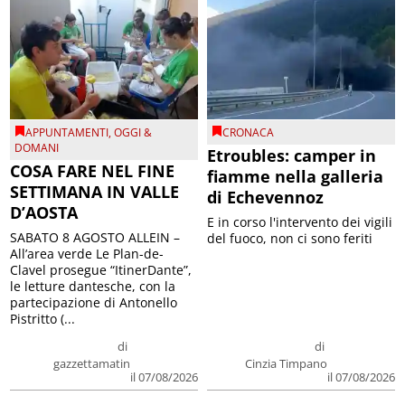
APPUNTAMENTI
,
OGGI &
CRONACA
DOMANI
Etroubles: camper in
COSA FARE NEL FINE
fiamme nella galleria
SETTIMANA IN VALLE
di Echevennoz
D’AOSTA
E in corso l'intervento dei vigili
SABATO 8 AGOSTO ALLEIN –
del fuoco, non ci sono feriti
All’area verde Le Plan-de-
Clavel prosegue “ItinerDante”,
le letture dantesche, con la
partecipazione di Antonello
Pistritto (...
di
di
gazzettamatin
Cinzia Timpano
il 07/08/2026
il 07/08/2026