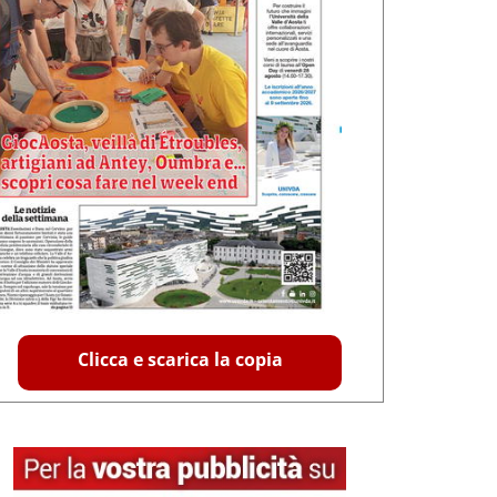
Clicca e scarica la copia