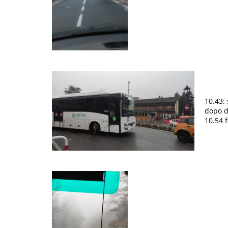
10.43: 
dopo du
10.54 