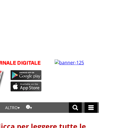
ALTRO
licca per leggere tutte le