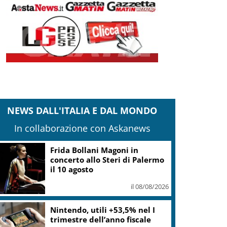
NEWS DALL'ITALIA E DAL MONDO
In collaborazione con Askanews
“Questa sera guido io”:
campagna polizia in spiagge e
locali da ballo
il 08/08/2026
“DoloViniMiti”: dall’1 al 4
ottobre tra Val di Cembra e