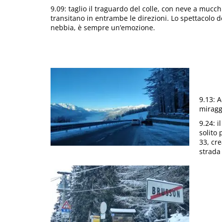
9.09: taglio il traguardo del colle, con neve a mucc
transitano in entrambe le direzioni. Lo spettacolo de
nebbia, è sempre un’emozione.
9.13: 
miragg
9.24: 
solito
33, cr
strada