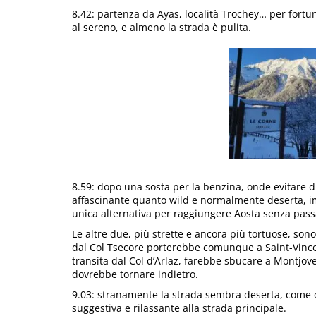
8.42: partenza da Ayas, località Trochey… per fortun
al sereno, e almeno la strada è pulita.
8.59: dopo una sosta per la benzina, onde evitare di
affascinante quanto wild e normalmente deserta, im
unica alternativa per raggiungere Aosta senza pass
Le altre due, più strette e ancora più tortuose, son
dal Col Tsecore porterebbe comunque a Saint-Vincent
transita dal Col d’Arlaz, farebbe sbucare a Montjove
dovrebbe tornare indietro.
9.03: stranamente la strada sembra deserta, come q
suggestiva e rilassante alla strada principale.