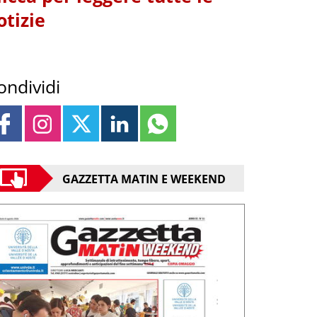
otizie
ondividi
GAZZETTA MATIN E WEEKEND