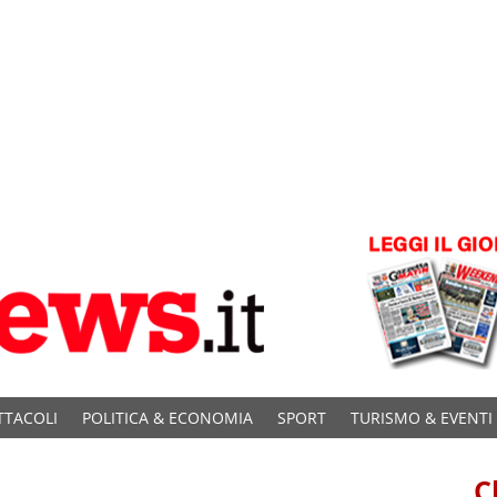
TTACOLI
POLITICA & ECONOMIA
SPORT
TURISMO & EVENTI
C