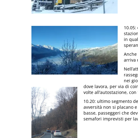
10.05: 
stazion
in qual
speran
Anche 
arriva 
Nell’a
rasseg
nei gi
dove lavora, per via di coi
volte all’autostazione, con
10.20: ultimo segmento de
avversità non si placano e 
basse, passeggeri che devo
semafori imprevisti per lav