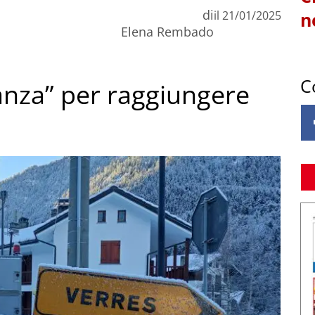
di
il
21/01/2025
n
Elena Rembado
C
ranza” per raggiungere