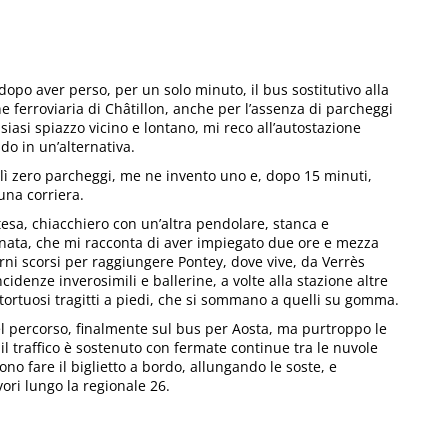
dopo aver perso, per un solo minuto, il bus sostitutivo alla
e ferroviaria di Châtillon, anche per l’assenza di parcheggi
siasi spiazzo vicino e lontano, mi reco all’autostazione
do in un’alternativa.
lì zero parcheggi, me ne invento uno e, dopo 15 minuti,
una corriera.
ttesa, chiacchiero con un’altra pendolare, stanca e
nata, che mi racconta di aver impiegato due ore e mezza
orni scorsi per raggiungere Pontey, dove vive, da Verrès
ncidenze inverosimili e ballerine, a volte alla stazione altre
 tortuosi tragitti a piedi, che si sommano a quelli su gomma.
l percorso, finalmente sul bus per Aosta, ma purtroppo le
il traffico è sostenuto con fermate continue tra le nuvole
no fare il biglietto a bordo, allungando le soste, e
ori lungo la regionale 26.