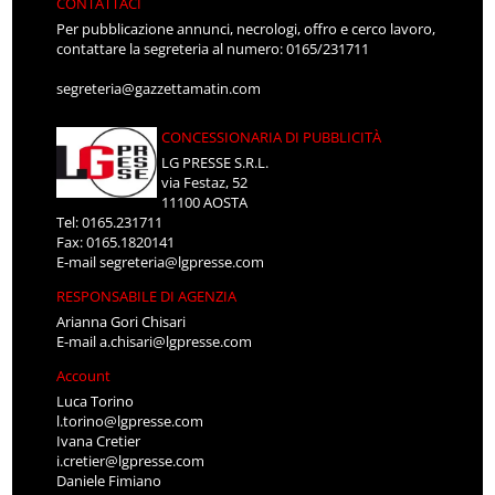
CONTATTACI
Per pubblicazione annunci, necrologi, offro e cerco lavoro,
contattare la segreteria al numero: 0165/231711
segreteria@gazzettamatin.com
CONCESSIONARIA DI PUBBLICITÀ
LG PRESSE S.R.L.
via Festaz, 52
11100 AOSTA
Tel: 0165.231711
Fax: 0165.1820141
E-mail
segreteria@lgpresse.com
RESPONSABILE DI AGENZIA
Arianna Gori Chisari
E-mail
a.chisari@lgpresse.com
Account
Luca Torino
l.torino@lgpresse.com
Ivana Cretier
i.cretier@lgpresse.com
Daniele Fimiano