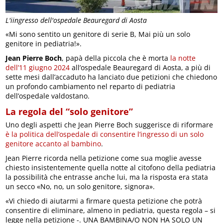
L'iingresso dell'ospedale Beauregard di Aosta
«Mi sono sentito un genitore di serie B, Mai più un solo
genitore in pediatria!».
Jean Pierre Boch
, papà della piccola che è morta
la notte
dell’11 giugno 2024
all’ospedale Beauregard di Aosta, a più di
sette mesi dall’accaduto ha lanciato due petizioni che chiedono
un profondo cambiamento nel reparto di pediatria
dell’ospedale valdostano.
La regola del “solo genitore”
Uno degli aspetti che Jean Pierre Boch suggerisce di riformare
è la politica dell’ospedale di consentire l’ingresso di un solo
genitore accanto al bambino
.
Jean Pierre ricorda nella petizione come sua moglie avesse
chiesto insistentemente quella notte al citofono della pediatria
la possibilità che entrasse anche lui, ma la risposta era stata
un secco «No, no, un solo genitore, signora».
«Vi chiedo di aiutarmi a firmare questa petizione che potrà
consentire di eliminare, almeno in pediatria, questa regola – si
legge nella petizione -. UNA BAMBINA/O NON HA SOLO UN