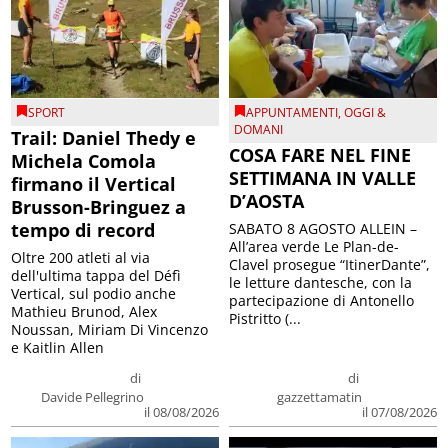
SPORT
APPUNTAMENTI
,
OGGI &
DOMANI
Trail: Daniel Thedy e
COSA FARE NEL FINE
Michela Comola
SETTIMANA IN VALLE
firmano il Vertical
D’AOSTA
Brusson-Bringuez a
tempo di record
SABATO 8 AGOSTO ALLEIN –
All’area verde Le Plan-de-
Oltre 200 atleti al via
Clavel prosegue “ItinerDante”,
dell'ultima tappa del Défì
le letture dantesche, con la
Vertical, sul podio anche
partecipazione di Antonello
Mathieu Brunod, Alex
Pistritto (...
Noussan, Miriam Di Vincenzo
e Kaitlin Allen
di
di
Davide Pellegrino
gazzettamatin
il 08/08/2026
il 07/08/2026