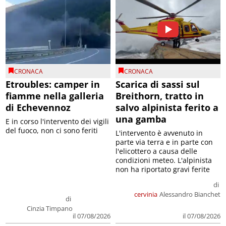
CRONACA
CRONACA
Etroubles: camper in
Scarica di sassi sul
fiamme nella galleria
Breithorn, tratto in
di Echevennoz
salvo alpinista ferito a
una gamba
E in corso l'intervento dei vigili
del fuoco, non ci sono feriti
L'intervento è avvenuto in
parte via terra e in parte con
l'elicottero a causa delle
condizioni meteo. L'alpinista
non ha riportato gravi ferite
di
cervinia
Alessandro Bianchet
di
Cinzia Timpano
il 07/08/2026
il 07/08/2026