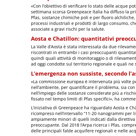
«Con l’obiettivo di verificare lo stato delle acque pot
settimana scorsa Greenpeace Italia ha diffuso la p
Pfas, sostanze chimiche poli e per fluoro alchilich
processi industriali e prodotti di largo consumo, 
associate a gravi rischi per la salute.
Aosta e Chatillon: quantitativi preoccu
La Valle d’Aosta è stata interessata da due rilevame
riscontrati in entrambi i casi preoccupanti quantitati
quindi quali attività di monitoraggio o di rilevamen
ad oggi condotte sul territorio regionale e quali ne s
L’emergenza non sussiste, secondo l’a
«La commissione europea è intervenuta più volte pe
nell’ambiente, per quantificare il problema, sia co
nell’impiego delle sostanze considerate più a risch
fissato nel tempo limiti di Pfas specifici», ha comm
L’iniziativa di Greenpeace ha riguardato Aosta e Châ
ricompreso nell’intervallo “11-20 nanogrammi per litr
ampiamente minori di quelli indicati dalla diretti
preoccupante. Dal 2018 l’Arpa ricerca i Pfas, compr
delle principali falde acquifere regionali e nelle acq