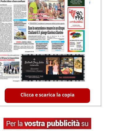
Clicca e scarica la copia