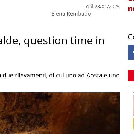
di
il
28/01/2025
n
Elena Rembado
C
alde, question time in
a due rilevamenti, di cui uno ad Aosta e uno