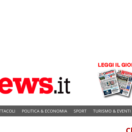
TTACOLI
POLITICA & ECONOMIA
SPORT
TURISMO & EVENTI
C