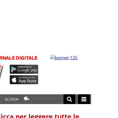
ALTRO
licca per leggere tutte le