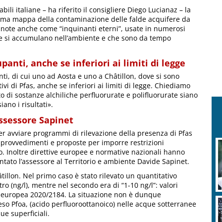
abili italiane – ha riferito il consigliere Diego Lucianaz – la
rima mappa della contaminazione delle falde acquifere da
e, note anche come “inquinanti eterni”, usate in numerosi
che si accumulano nell’ambiente e che sono da tempo
panti, anche se inferiori ai limiti di legge
nti, di cui uno ad Aosta e uno a Châtillon, dove si sono
vi di Pfas, anche se inferiori ai limiti di legge. Chiediamo
to di sostanze alchiliche perfluorurate e polifluorurate siano
iano i risultati».
ssessore Sapinet
r avviare programmi di rilevazione della presenza di Pfas
n provvedimenti e proposte per imporre restrizioni
io. Inoltre direttive europee e normative nazionali hanno
entato l’assessore al Territorio e ambiente Davide Sapinet.
tillon. Nel primo caso è stato rilevato un quantitativo
o (ng/l), mentre nel secondo era di “1-10 ng/l”: valori
va europea 2020/2184. La situazione non è dunque
eso Pfoa, (acido perfluoroottanoico) nelle acque sotterranee
ue superficiali.