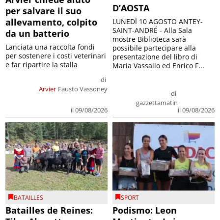
D’AOSTA
per salvare il suo
allevamento, colpito
LUNEDÌ 10 AGOSTO ANTEY-
SAINT-ANDRÉ - Alla Sala
da un batterio
mostre Biblioteca sarà
Lanciata una raccolta fondi
possibile partecipare alla
per sostenere i costi veterinari
presentazione del libro di
e far ripartire la stalla
Maria Vassallo ed Enrico F...
di
Arvier
Fausto Vassoney
di
gazzettamatin
il 09/08/2026
il 09/08/2026
BATAILLES
SPORT
Batailles de Reines:
Podismo: Leon