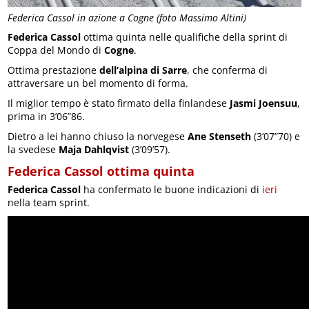
Federica Cassol in azione a Cogne (foto Massimo Altini)
Federica Cassol
ottima quinta nelle qualifiche della sprint di
Coppa del Mondo di
Cogne
.
Ottima prestazione
dell’alpina di Sarre
, che conferma di
attraversare un bel momento di forma.
Il miglior tempo è stato firmato della finlandese
Jasmi Joensuu
,
prima in 3’06”86.
Dietro a lei hanno chiuso la norvegese
Ane Stenseth
(3’07”70) e
la svedese
Maja Dahlqvist
(3’09’57).
Federica Cassol ottima quinta
Federica Cassol
ha confermato le buone indicazioni di
ieri
nella team sprint.