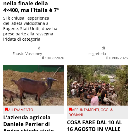
nella finale della
4×400, ma l’Italia è 7ª
Si è chiusa l'esperienza
dell'atleta valdostana a
Eugene, Stati Uniti, dove ha
preso parte alla rassegna
iridata di categoria
di
di
Fausto Vassoney
segreteria
il 10/08/2026
il 10/08/2026
ALLEVAMENTO
APPUNTAMENTI
,
OGGI &
DOMANI
L’azienda agricola
COSA FARE DAL 10 AL
Daniele Perrier di
16 AGOSTO IN VALLE
Arvier chiede aiuto