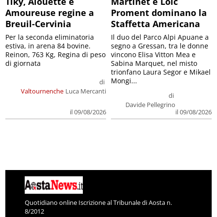
Tiky, Alouette e
Martinet e Loic
Amoureuse regine a
Proment dominano la
Breuil-Cervinia
Staffetta Americana
Per la seconda eliminatoria
Il duo del Parco Alpi Apuane a
estiva, in arena 84 bovine.
segno a Gressan, tra le donne
Reinon, 763 Kg, Regina di peso
vincono Elisa Vitton Mea e
di giornata
Sabina Marquet, nel misto
trionfano Laura Segor e Mikael
Mongi...
di
Valtournenche
Luca Mercanti
di
Davide Pellegrino
il 09/08/2026
il 09/08/2026
Quotidiano online Iscrizione al Tribunale di Aosta n.
8/2012