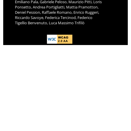
Emiliano Pala, Gabriele Peloso, Maurizio Pitti, Loris
Ponsetto, Andrea Portigliatti, Mattia Pramotton,
Deniel Pession, Raffaele Romano, Enrico Ruggeri,
Riccardo Savoye, Federica Tercinod, Federico
Tigellio Benvenuto, Luca Massimo Trifilò