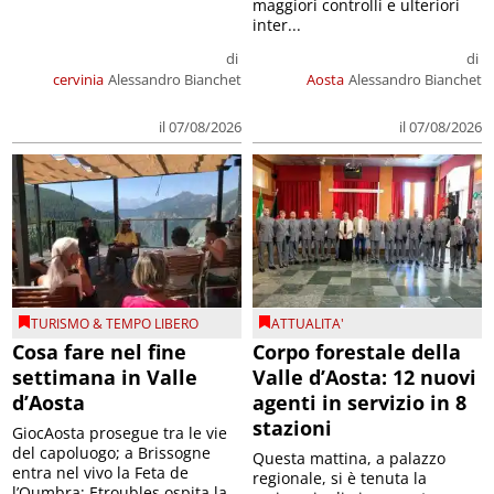
maggiori controlli e ulteriori
inter...
di
di
cervinia
Alessandro Bianchet
Aosta
Alessandro Bianchet
il 07/08/2026
il 07/08/2026
TURISMO & TEMPO LIBERO
ATTUALITA'
Cosa fare nel fine
Corpo forestale della
settimana in Valle
Valle d’Aosta: 12 nuovi
d’Aosta
agenti in servizio in 8
stazioni
GiocAosta prosegue tra le vie
del capoluogo; a Brissogne
Questa mattina, a palazzo
entra nel vivo la Feta de
regionale, si è tenuta la
l’Oumbra; Etroubles ospita la