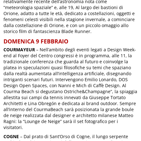
relativamente recente dell’astronomia nota come
“meteorologia spaziale” e, alle 19, Al largo dei bastioni di
Orione, adatto a tutte le età, dedicato a costellazioni, oggetti e
fenomeni celesti visibili nella stagione invernale, a cominciare
dalla costellazione di Orione, e con un piccolo omaggio allo
storico film di fantascienza Blade Runner.
DOMENICA 9 FEBBRAIO
COURMAYEUR
– Nell’ambito degli eventi legati a Design Week-
end al Foyer del Centro congressi è in programma, alle 11, la
tradizionale conferenza che guarda al futuro e coinvolge la
platea in speculazioni quasi filosofiche su temi che spaziano
dalla realtà aumentata all’intelligenza artificiale, disegnando
intriganti scenari futuri. Intervengono Emilio Lonardo, DOS
Design Open Spaces, con Nanni e Mich di Caffè Design. Al
Courma Beach si degustano Ostriche&Champagne”, la spiaggia
allestita sui campi da tennis innevati da Giuseppe Tortato
Architetti e Lina Obregón e dedicata ai brand outdoor. Sempre
all’interno del CourmaBeach sarà posizionata la grande boule
de neige realizzata dal designer e architetto milanese Matteo
Ragni: la “Lounge de Neige” sarà il set fotografico per i
visitatori.
COGNE
– Dal prato di Sant’Orso di Cogne, il lungo serpente