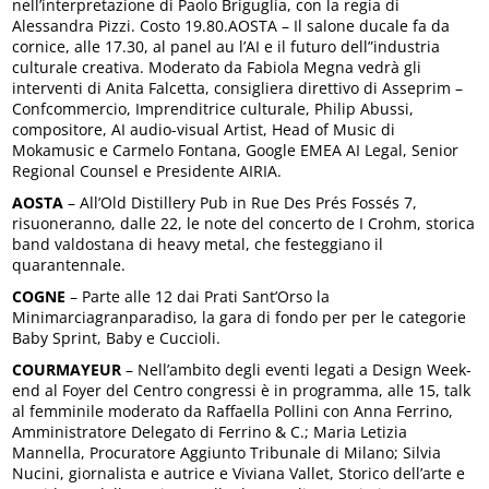
nell’interpretazione di Paolo Briguglia, con la regia di
Alessandra Pizzi. Costo 19.80.AOSTA – Il salone ducale fa da
cornice, alle 17.30, al panel au l’AI e il futuro dell”industria
culturale creativa. Moderato da Fabiola Megna vedrà gli
interventi di Anita Falcetta, consigliera direttivo di Asseprim –
Confcommercio, Imprenditrice culturale, Philip Abussi,
compositore, AI audio-visual Artist, Head of Music di
Mokamusic e Carmelo Fontana, Google EMEA AI Legal, Senior
Regional Counsel e Presidente AIRIA.
AOSTA
– All’Old Distillery Pub in Rue Des Prés Fossés 7,
risuoneranno, dalle 22, le note del concerto de I Crohm, storica
band valdostana di heavy metal, che festeggiano il
quarantennale.
COGNE
– Parte alle 12 dai Prati Sant’Orso la
Minimarciagranparadiso, la gara di fondo per per le categorie
Baby Sprint, Baby e Cuccioli.
COURMAYEUR
– Nell’ambito degli eventi legati a Design Week-
end al Foyer del Centro congressi è in programma, alle 15, talk
al femminile moderato da Raffaella Pollini con Anna Ferrino,
Amministratore Delegato di Ferrino & C.; Maria Letizia
Mannella, Procuratore Aggiunto Tribunale di Milano; Silvia
Nucini, giornalista e autrice e Viviana Vallet, Storico dell’arte e