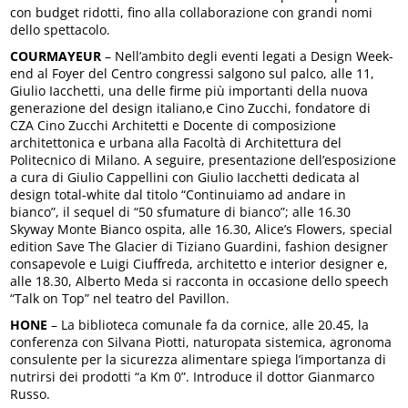
con budget ridotti, fino alla collaborazione con grandi nomi
dello spettacolo.
COURMAYEUR
– Nell’ambito degli eventi legati a Design Week-
end al Foyer del Centro congressi salgono sul palco, alle 11,
Giulio Iacchetti, una delle firme più importanti della nuova
generazione del design italiano,e Cino Zucchi, fondatore di
CZA Cino Zucchi Architetti e Docente di composizione
architettonica e urbana alla Facoltà di Architettura del
Politecnico di Milano. A seguire, presentazione dell’esposizione
a cura di Giulio Cappellini con Giulio Iacchetti dedicata al
design total-white dal titolo “Continuiamo ad andare in
bianco”, il sequel di “50 sfumature di bianco”; alle 16.30
Skyway Monte Bianco ospita, alle 16.30, Alice’s Flowers, special
edition Save The Glacier di Tiziano Guardini, fashion designer
consapevole e Luigi Ciuffreda, architetto e interior designer e,
alle 18.30, Alberto Meda si racconta in occasione dello speech
“Talk on Top” nel teatro del Pavillon.
HONE
– La biblioteca comunale fa da cornice, alle 20.45, la
conferenza con Silvana Piotti, naturopata sistemica, agronoma
consulente per la sicurezza alimentare spiega l’importanza di
nutrirsi dei prodotti “a Km 0”. Introduce il dottor Gianmarco
Russo.