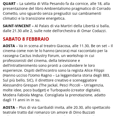
QUART
– La saletta di Villa Pesando fa da cornice, alle 18, alla
presentazione del libro Ambientalismo pragmatico di Corrado
Cometto, uno sguardo senza pregiudizi sui cambiamenti
climatici e la transizione energetica.
SAINT-VINCENT –
Al Palais di via Martiri della Libertà si balla,
dalle 21.30 alle 2, sulle note dell’orchestra di Omar Codazzi.
SABATO 8 FEBBRAIO
AOSTA
– Va in scena al treatro Giacosa, alle 11.30, Be on set – Il
cinema come non te lo hanno (ancora) mai raccontato per la
rassegna Cactus Industry Forum, un workshop in cui
professionisti del cinema, della televisione e
dell’intrattenimento sono pronti a condividere le loro
esperienze. Ospiti dell’incontro sono la regista Alice Filippi
(Hanno ucciso l’Uomo Ragno – La leggendaria storia degli 883,
Sul più bello, SIC), il direttore creativo e sceneggiatore
Alessandro Grespan (The Jackal, Pesci Piccoli – Un’agenzia,
molte idee, poco budget) e Turbopaolo (creator digitale).
Modera Fabiola Megna. Consigliata la prenotazione, adatto
dagli 11 anni in in su.
AOSTA
– Plus di via Garibaldi invita, alle 20.30, allo spettacolo
teatrale tratto dal romanzo Un amore di Dino Buzzati