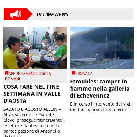
ULTIME NEWS
APPUNTAMENTI
,
OGGI &
CRONACA
DOMANI
Etroubles: camper in
COSA FARE NEL FINE
fiamme nella galleria
SETTIMANA IN VALLE
di Echevennoz
D’AOSTA
E in corso l'intervento dei vigili
SABATO 8 AGOSTO ALLEIN –
del fuoco, non ci sono feriti
All’area verde Le Plan-de-
Clavel prosegue “ItinerDante”,
le letture dantesche, con la
partecipazione di Antonello
Pistritto (...