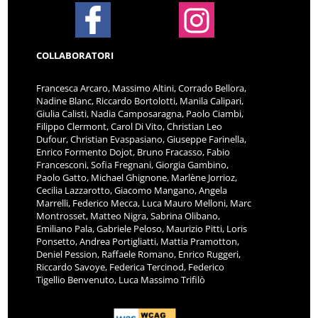
COLLABORATORI
Francesca Arcaro, Massimo Altini, Corrado Bellora,
Nadine Blanc, Riccardo Bortolotti, Manila Calipari,
Giulia Calisti, Nadia Camposaragna, Paolo Ciambi,
Filippo Clermont, Carol Di Vito, Christian Leo
Dufour, Christian Evaspasiano, Giuseppe Farinella,
Enrico Formento Dojot, Bruno Fracasso, Fabio
Francesconi, Sofia Fregnani, Giorgia Gambino,
Paolo Gatto, Michael Ghignone, Marlène Jorrioz,
Cecilia Lazzarotto, Giacomo Mangano, Angela
Marrelli, Federico Mecca, Luca Mauro Melloni, Marc
Montrosset, Matteo Nigra, Sabrina Olibano,
Emiliano Pala, Gabriele Peloso, Maurizio Pitti, Loris
Ponsetto, Andrea Portigliatti, Mattia Pramotton,
Deniel Pession, Raffaele Romano, Enrico Ruggeri,
Riccardo Savoye, Federica Tercinod, Federico
Tigellio Benvenuto, Luca Massimo Trifilò