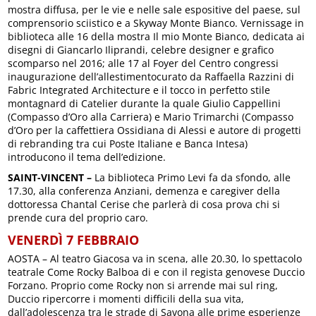
mostra diffusa, per le vie e nelle sale espositive del paese, sul
comprensorio sciistico e a Skyway Monte Bianco. Vernissage in
biblioteca alle 16 della mostra Il mio Monte Bianco, dedicata ai
disegni di Giancarlo Iliprandi, celebre designer e grafico
scomparso nel 2016; alle 17 al Foyer del Centro congressi
inaugurazione dell’allestimentocurato da Raffaella Razzini di
Fabric Integrated Architecture e il tocco in perfetto stile
montagnard di Catelier durante la quale Giulio Cappellini
(Compasso d’Oro alla Carriera) e Mario Trimarchi (Compasso
d’Oro per la caffettiera Ossidiana di Alessi e autore di progetti
di rebranding tra cui Poste Italiane e Banca Intesa)
introducono il tema dell’edizione.
SAINT-VINCENT –
La biblioteca Primo Levi fa da sfondo, alle
17.30, alla conferenza Anziani, demenza e caregiver della
dottoressa Chantal Cerise che parlerà di cosa prova chi si
prende cura del proprio caro.
VENERDÌ 7 FEBBRAIO
AOSTA – Al teatro Giacosa va in scena, alle 20.30, lo spettacolo
teatrale Come Rocky Balboa di e con il regista genovese Duccio
Forzano. Proprio come Rocky non si arrende mai sul ring,
Duccio ripercorre i momenti difficili della sua vita,
dall’adolescenza tra le strade di Savona alle prime esperienze