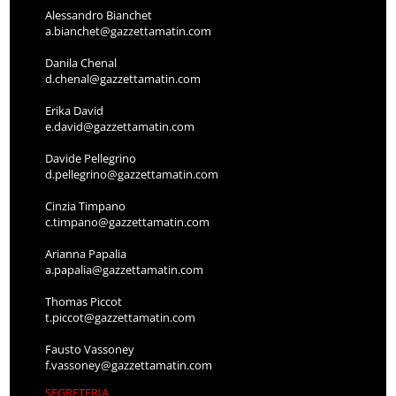
Alessandro Bianchet
a.bianchet@gazzettamatin.com
Danila Chenal
d.chenal@gazzettamatin.com
Erika David
e.david@gazzettamatin.com
Davide Pellegrino
d.pellegrino@gazzettamatin.com
Cinzia Timpano
c.timpano@gazzettamatin.com
Arianna Papalia
a.papalia@gazzettamatin.com
Thomas Piccot
t.piccot@gazzettamatin.com
Fausto Vassoney
f.vassoney@gazzettamatin.com
SEGRETERIA