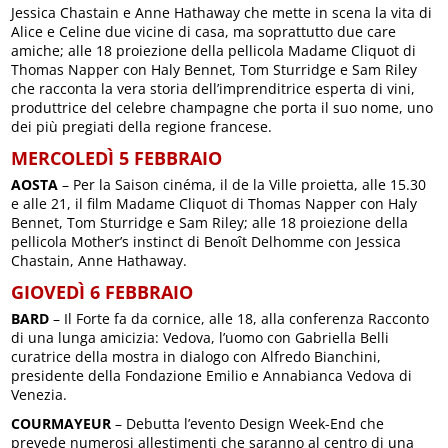
Jessica Chastain e Anne Hathaway che mette in scena la vita di
Alice e Celine due vicine di casa, ma soprattutto due care
amiche; alle 18 proiezione della pellicola Madame Cliquot di
Thomas Napper con Haly Bennet, Tom Sturridge e Sam Riley
che racconta la vera storia dell’imprenditrice esperta di vini,
produttrice del celebre champagne che porta il suo nome, uno
dei più pregiati della regione francese.
MERCOLEDÌ 5 FEBBRAIO
AOSTA
– Per la Saison cinéma, il de la Ville proietta, alle 15.30
e alle 21, il film Madame Cliquot di Thomas Napper con Haly
Bennet, Tom Sturridge e Sam Riley; alle 18 proiezione della
pellicola Mother’s instinct di Benoît Delhomme con Jessica
Chastain, Anne Hathaway.
GIOVEDÌ 6 FEBBRAIO
BARD
– Il Forte fa da cornice, alle 18, alla conferenza Racconto
di una lunga amicizia: Vedova, l’uomo con Gabriella Belli
curatrice della mostra in dialogo con Alfredo Bianchini,
presidente della Fondazione Emilio e Annabianca Vedova di
Venezia.
COURMAYEUR
– Debutta l’evento Design Week-End che
prevede numerosi allestimenti che saranno al centro di una