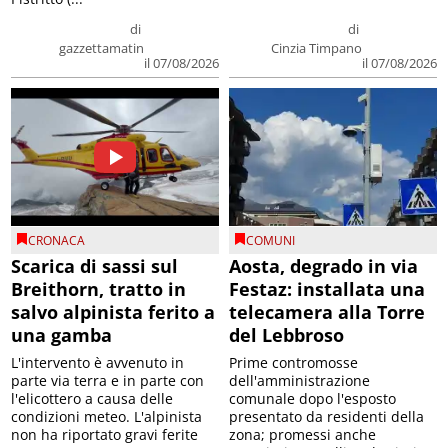
di
di
gazzettamatin
Cinzia Timpano
il 07/08/2026
il 07/08/2026
CRONACA
COMUNI
Scarica di sassi sul
Aosta, degrado in via
Breithorn, tratto in
Festaz: installata una
salvo alpinista ferito a
telecamera alla Torre
una gamba
del Lebbroso
L'intervento è avvenuto in
Prime contromosse
parte via terra e in parte con
dell'amministrazione
l'elicottero a causa delle
comunale dopo l'esposto
condizioni meteo. L'alpinista
presentato da residenti della
non ha riportato gravi ferite
zona; promessi anche