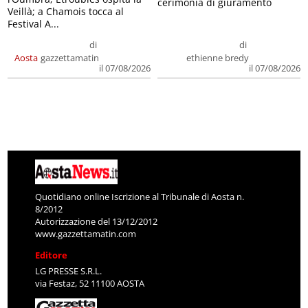
cerimonia di giuramento
Veillà; a Chamois tocca al
Festival A...
di
di
Aosta
gazzettamatin
ethienne bredy
il 07/08/2026
il 07/08/2026
Quotidiano online Iscrizione al Tribunale di Aosta n.
8/2012
Autorizzazione del 13/12/2012
www.gazzettamatin.com
Editore
LG PRESSE S.R.L.
via Festaz, 52 11100 AOSTA