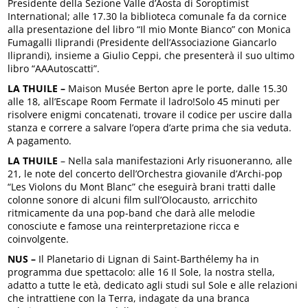
Presidente della Sezione Valle d’Aosta di Soroptimist
International; alle 17.30 la biblioteca comunale fa da cornice
alla presentazione del libro “Il mio Monte Bianco” con Monica
Fumagalli Iliprandi (Presidente dell’Associazione Giancarlo
Iliprandi), insieme a Giulio Ceppi, che presenterà il suo ultimo
libro “AAAutoscatti”.
LA THUILE –
Maison Musée Berton apre le porte, dalle 15.30
alle 18, all’Escape Room Fermate il ladro!Solo 45 minuti per
risolvere enigmi concatenati, trovare il codice per uscire dalla
stanza e correre a salvare l’opera d’arte prima che sia veduta.
A pagamento.
LA THUILE
– Nella sala manifestazioni Arly risuoneranno, alle
21, le note del concerto dell’Orchestra giovanile d’Archi-pop
“Les Violons du Mont Blanc” che eseguirà brani tratti dalle
colonne sonore di alcuni film sull’Olocausto, arricchito
ritmicamente da una pop-band che darà alle melodie
conosciute e famose una reinterpretazione ricca e
coinvolgente.
NUS –
Il Planetario di Lignan di Saint-Barthélemy ha in
programma due spettacolo: alle 16 Il Sole, la nostra stella,
adatto a tutte le età, dedicato agli studi sul Sole e alle relazioni
che intrattiene con la Terra, indagate da una branca