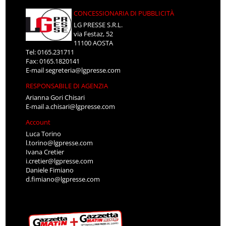
CONCESSIONARIA DI PUBBLICITÀ
LG PRESSE S.R.L.
via Festaz, 52
11100 AOSTA
Tel: 0165.231711
Fax: 0165.1820141
E-mail
segreteria@lgpresse.com
RESPONSABILE DI AGENZIA
Arianna Gori Chisari
E-mail
a.chisari@lgpresse.com
Account
Luca Torino
l.torino@lgpresse.com
Ivana Cretier
i.cretier@lgpresse.com
Daniele Fimiano
d.fimiano@lgpresse.com