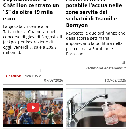
Châtillon centrato un
potabile l’acqua nelle
“5” da oltre 19 mila
zone servite dai
euro
serbatoi di Tramil e
Bornyon
La giocata vincente alla
Tabaccheria Chameran nel
Revocate le due ordinanze che
concorso di giovedì 6 agosto; il
dalla scorsa settimana
jackpot per l'estrazione di
imponevano la bollitura nella
oggi, venerdì 7, sale a 205,8
pre-collina, a Saraillon e
milioni d...
Porossan
di
Redazione Aostanews.it
di
Châtillon
Erika David
il 07/08/2026
il 07/08/2026