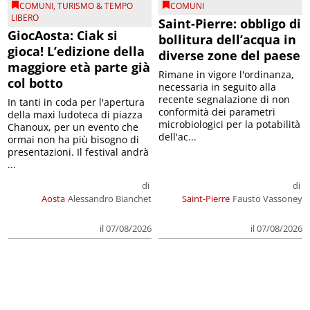
COMUNI
,
TURISMO & TEMPO
COMUNI
LIBERO
Saint-Pierre: obbligo di
GiocAosta: Ciak si
bollitura dell’acqua in
gioca! L’edizione della
diverse zone del paese
maggiore età parte già
Rimane in vigore l'ordinanza,
col botto
necessaria in seguito alla
recente segnalazione di non
In tanti in coda per l'apertura
conformità dei parametri
della maxi ludoteca di piazza
microbiologici per la potabilità
Chanoux, per un evento che
dell'ac...
ormai non ha più bisogno di
presentazioni. Il festival andrà
...
di
di
Aosta
Alessandro Bianchet
Saint-Pierre
Fausto Vassoney
il 07/08/2026
il 07/08/2026