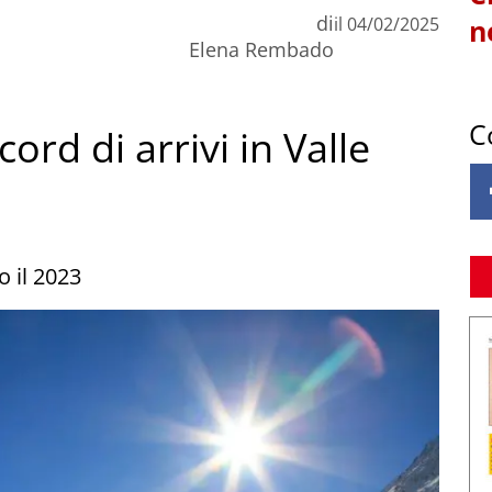
di
il
04/02/2025
n
Elena Rembado
C
ord di arrivi in Valle
o il 2023