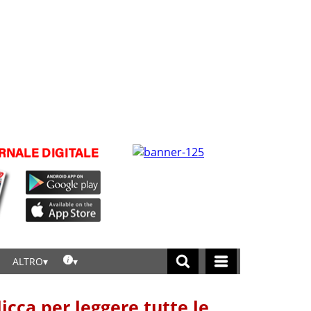
ALTRO
licca per leggere tutte le