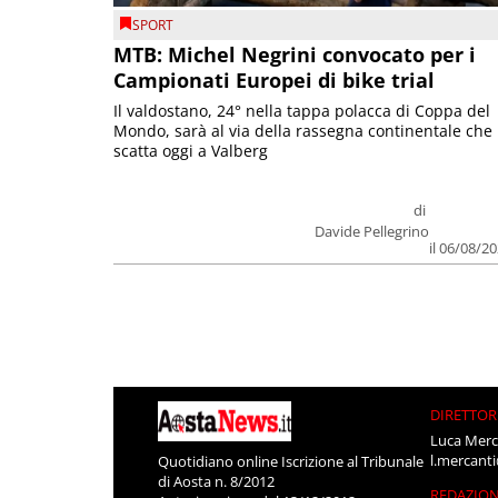
SPORT
MTB: Michel Negrini convocato per i
Campionati Europei di bike trial
Il valdostano, 24° nella tappa polacca di Coppa del
Mondo, sarà al via della rassegna continentale che
scatta oggi a Valberg
di
Davide Pellegrino
il 06/08/2
DIRETTOR
Luca Merc
l.mercant
Quotidiano online Iscrizione al Tribunale
di Aosta n. 8/2012
REDAZIO