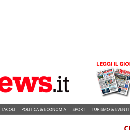
TTACOLI
POLITICA & ECONOMIA
SPORT
TURISMO & EVENTI
C