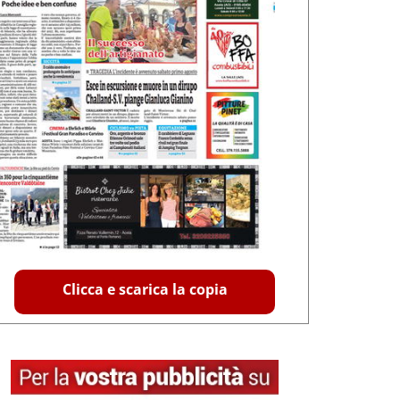
Clicca e scarica la copia