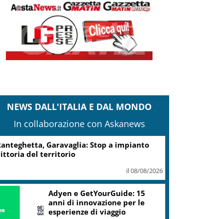
NEWS DALL'ITALIA E DAL MONDO
In collaborazione con Askanews
Turismo, Osservatorio
Telepass: +20% di interesse
per i viaggi in auto
il 07/08/2026
ic, Liguria: 5,8 mln da piano Grandi
rogetti Beni Culturali