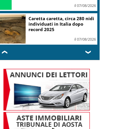
il 07/08/2026
Mondiali Wakeboard: primo
oro è azzurro, Noa Gualtieri
campione Under 14
il 07/08/2026
❮
❯