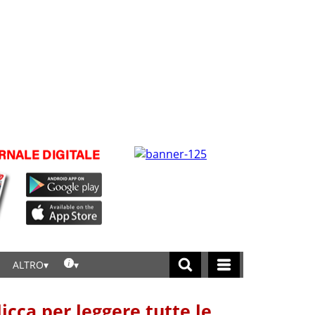
ALTRO
licca per leggere tutte le