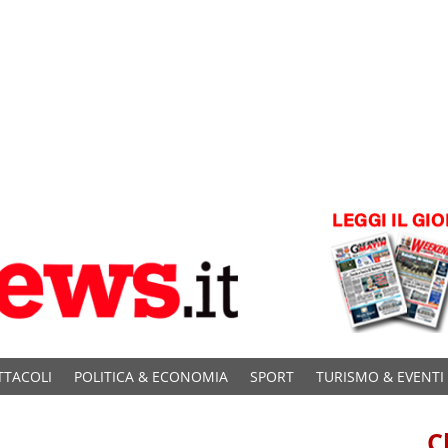
TTACOLI
POLITICA & ECONOMIA
SPORT
TURISMO & EVENTI
C