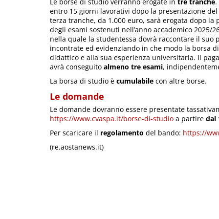
Le borse di studio verranno erogate in
tre tranche
.
entro 15 giorni lavorativi dopo la presentazione del
terza tranche, da 1.000 euro, sarà erogata dopo la
degli esami sostenuti nell’anno accademico 2025/26
nella quale la studentessa dovrà raccontare il suo pr
incontrate ed evidenziando in che modo la borsa di 
didattico e alla sua esperienza universitaria. Il pa
avrà conseguito
almeno tre esami
, indipendenteme
La borsa di studio è
cumulabile
con altre borse.
Le domande
Le domande dovranno essere presentate tassativame
https://www.cvaspa.it/borse-di-studio
a partire
dal
Per scaricare il
regolamento
del bando:
https://ww
(re.aostanews.it)