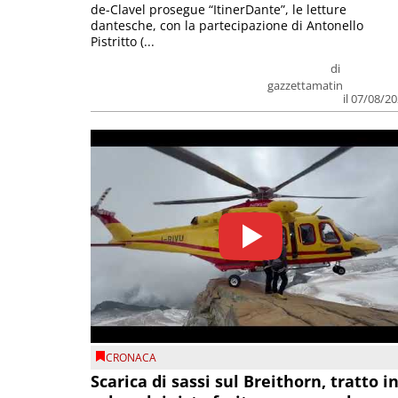
de-Clavel prosegue “ItinerDante”, le letture
dantesche, con la partecipazione di Antonello
Pistritto (...
di
gazzettamatin
il 07/08/2
CRONACA
Scarica di sassi sul Breithorn, tratto i