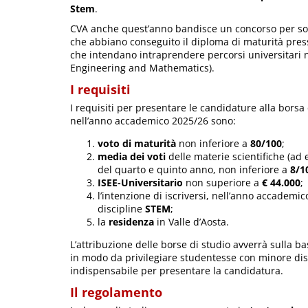
Stem
.
CVA anche quest’anno bandisce un concorso per sos
che abbiano conseguito il diploma di maturità pre
che intendano intraprendere percorsi universitari n
Engineering and Mathematics).
I requisiti
I requisiti per presentare le candidature alla borsa d
nell’anno accademico 2025/26 sono:
voto di maturità
non inferiore a
80/100
;
media dei voti
delle materie scientifiche (ad 
del quarto e quinto anno, non inferiore a
8/1
ISEE-Universitario
non superiore a
€ 44.000
;
l’intenzione di iscriversi, nell’anno accademi
discipline
STEM
;
la
residenza
in Valle d’Aosta.
L’attribuzione delle borse di studio avverrà sulla ba
in modo da privilegiare studentesse con minore disp
indispensabile per presentare la candidatura.
Il regolamento