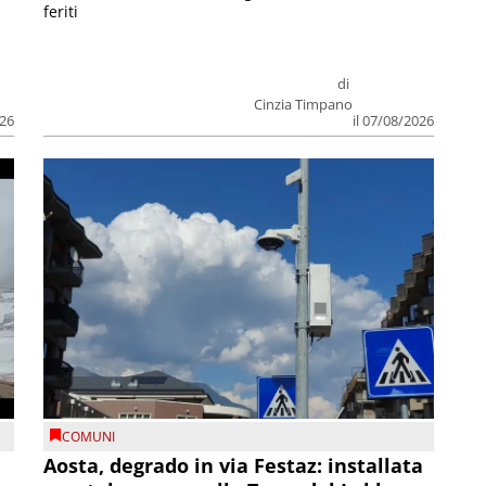
feriti
di
Cinzia Timpano
026
il 07/08/2026
COMUNI
n
Aosta, degrado in via Festaz: installata