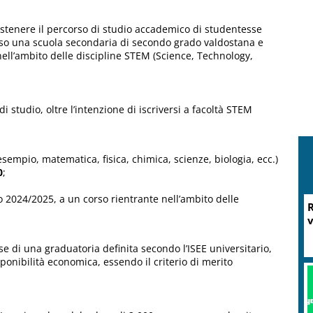
tenere il percorso di studio accademico di studentesse
sso una scuola secondaria di secondo grado valdostana e
ell’ambito delle discipline STEM (Science, Technology,
i studio, oltre l’intenzione di iscriversi a facoltà STEM
esempio, matematica, fisica, chimica, scienze, biologia, ecc.)
0
;
co 2024/2025, a un corso rientrante nell’ambito delle
se di una graduatoria definita secondo l’ISEE universitario,
onibilità economica, essendo il criterio di merito
M
P