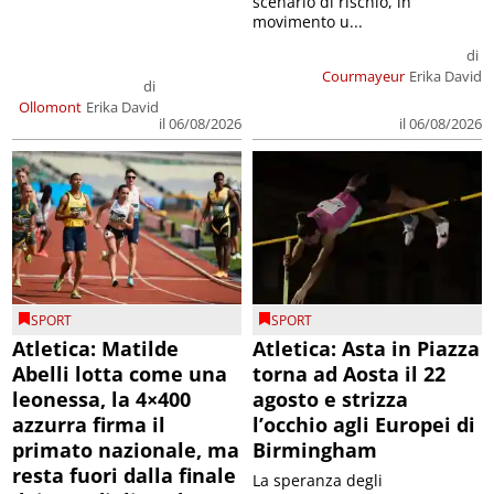
scenario di rischio, in
movimento u...
di
Courmayeur
Erika David
di
Ollomont
Erika David
il 06/08/2026
il 06/08/2026
SPORT
SPORT
Atletica: Matilde
Atletica: Asta in Piazza
Abelli lotta come una
torna ad Aosta il 22
leonessa, la 4×400
agosto e strizza
azzurra firma il
l’occhio agli Europei di
primato nazionale, ma
Birmingham
resta fuori dalla finale
La speranza degli