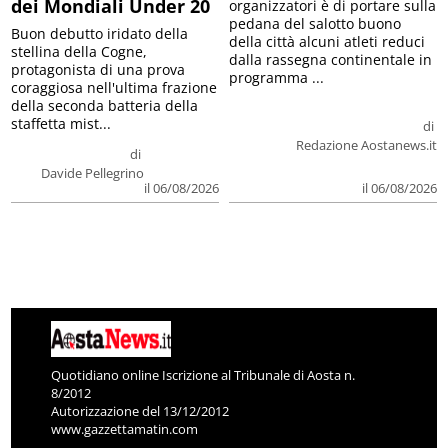
dei Mondiali Under 20
organizzatori è di portare sulla
pedana del salotto buono
Buon debutto iridato della
della città alcuni atleti reduci
stellina della Cogne,
dalla rassegna continentale in
protagonista di una prova
programma ...
coraggiosa nell'ultima frazione
della seconda batteria della
staffetta mist...
di
Redazione Aostanews.it
di
Davide Pellegrino
il 06/08/2026
il 06/08/2026
Quotidiano online Iscrizione al Tribunale di Aosta n.
8/2012
Autorizzazione del 13/12/2012
www.gazzettamatin.com