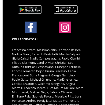
COLLABORATORI
Francesca Arcaro, Massimo Altini, Corrado Bellora,
Nadine Blanc, Riccardo Bortolotti, Manila Calipari,
Giulia Calisti, Nadia Camposaragna, Paolo Ciambi,
Filippo Clermont, Carol Di Vito, Christian Leo
Dufour, Christian Evaspasiano, Giuseppe Farinella,
Enrico Formento Dojot, Bruno Fracasso, Fabio
Francesconi, Sofia Fregnani, Giorgia Gambino,
Paolo Gatto, Michael Ghignone, Marlène Jorrioz,
Cecilia Lazzarotto, Giacomo Mangano, Angela
Marrelli, Federico Mecca, Luca Mauro Melloni, Marc
Montrosset, Matteo Nigra, Sabrina Olibano,
Emiliano Pala, Gabriele Peloso, Maurizio Pitti, Loris
Ponsetto, Andrea Portigliatti, Mattia Pramotton,
Deniel Pession, Raffaele Romano, Enrico Ruggeri,