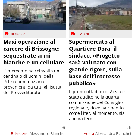
CRONACA
COMUNI
Maxi operazione al
Supermercato al
carcere di Brissogne:
Quartiere Dora, il
sequestrate armi
sindaco: «Progetto
bianche e un cellulare
sarà valutato con
grande rigore, sulla
L'intervento ha coinvolto un
base dell’interesse
centinaio di uomini della
Polizia penitenziaria,
pubblico»
provenienti da tutti gli istituti
Il primo cittadino di Aosta è
del Provveditorato
stato audito nella quarta
commissione del Consiglio
regionale, dove ha ribadito
come l'iter, al momento, sia
ancora ferm...
di
di
Brissogne
Alessandro Bianchet
Aosta
Alessandro Bianchet