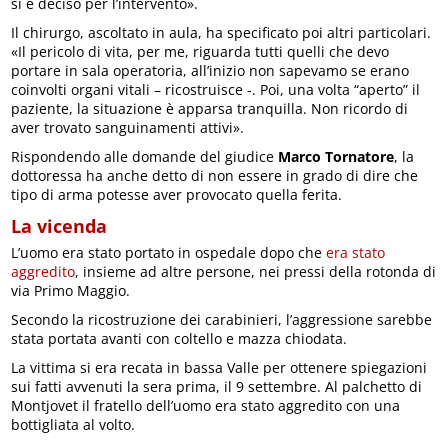
si è deciso per l’intervento».
Il chirurgo, ascoltato in aula, ha specificato poi altri particolari.
«Il pericolo di vita, per me, riguarda tutti quelli che devo
portare in sala operatoria, all’inizio non sapevamo se erano
coinvolti organi vitali – ricostruisce -. Poi, una volta “aperto” il
paziente, la situazione è apparsa tranquilla. Non ricordo di
aver trovato sanguinamenti attivi».
Rispondendo alle domande del giudice
Marco Tornatore
, la
dottoressa ha anche detto di non essere in grado di dire che
tipo di arma potesse aver provocato quella ferita.
La vicenda
L’uomo era stato portato in ospedale dopo che
era stato
aggredito
, insieme ad altre persone, nei pressi della rotonda di
via Primo Maggio.
Secondo la ricostruzione dei carabinieri, l’aggressione sarebbe
stata portata avanti con coltello e mazza chiodata.
La vittima si era recata in bassa Valle per ottenere spiegazioni
sui fatti avvenuti la sera prima, il 9 settembre. Al palchetto di
Montjovet il fratello dell’uomo era stato aggredito con una
bottigliata al volto.