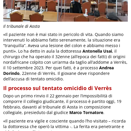
Il tribunale di Aosta
«Il paziente non è mai stato in pericolo di vita. Quando siamo
intervenuti lo abbiamo fatto serenamente, la situazione era
“tranquilla”. Aveva una lesione del colon e abbiamo messo i
punti». Lo ha detto in aula la dottoressa
Antonella Usai
, il
chirurgo che ha operato il 32enne (all’epoca dei fatti) di origini
nordafricane colpito con un’arma da taglio all’addome a Verrès,
il 10 settembre 2023. Per quei fatti, è a processo
Andrea
Dorindo
, 22enne di Verrès. Il giovane deve rispondere
dell’accusa di tentato omicidio.
Il processo sul tentato omicidio di Verrès
Dopo un primo rinvio il 22 gennaio per l’impossibilità di
comporre il collegio giudicante, il processo è partito oggi, 19
febbraio, davanti al tribunale di Aosta in composizione
collegiale, presieduto dal giudice
Marco Tornatore
.
«Il paziente era vigile e cosciente quando l’ho visitato – ricorda
la dottoressa che operò la vittima -. La ferita era penetrante e