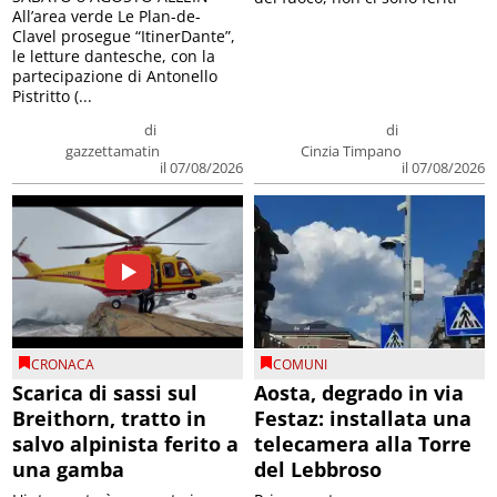
All’area verde Le Plan-de-
Clavel prosegue “ItinerDante”,
le letture dantesche, con la
partecipazione di Antonello
Pistritto (...
di
di
gazzettamatin
Cinzia Timpano
il 07/08/2026
il 07/08/2026
CRONACA
COMUNI
Scarica di sassi sul
Aosta, degrado in via
Breithorn, tratto in
Festaz: installata una
salvo alpinista ferito a
telecamera alla Torre
una gamba
del Lebbroso