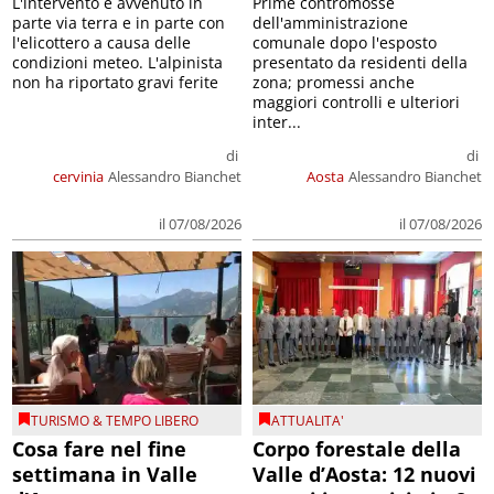
L'intervento è avvenuto in
Prime contromosse
parte via terra e in parte con
dell'amministrazione
l'elicottero a causa delle
comunale dopo l'esposto
condizioni meteo. L'alpinista
presentato da residenti della
non ha riportato gravi ferite
zona; promessi anche
maggiori controlli e ulteriori
inter...
di
di
cervinia
Alessandro Bianchet
Aosta
Alessandro Bianchet
il 07/08/2026
il 07/08/2026
TURISMO & TEMPO LIBERO
ATTUALITA'
Cosa fare nel fine
Corpo forestale della
settimana in Valle
Valle d’Aosta: 12 nuovi