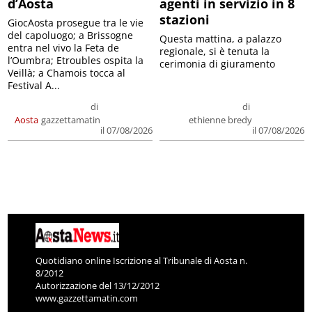
d’Aosta
agenti in servizio in 8
stazioni
GiocAosta prosegue tra le vie
del capoluogo; a Brissogne
Questa mattina, a palazzo
entra nel vivo la Feta de
regionale, si è tenuta la
l’Oumbra; Etroubles ospita la
cerimonia di giuramento
Veillà; a Chamois tocca al
Festival A...
di
di
Aosta
gazzettamatin
ethienne bredy
il 07/08/2026
il 07/08/2026
Quotidiano online Iscrizione al Tribunale di Aosta n.
8/2012
Autorizzazione del 13/12/2012
www.gazzettamatin.com