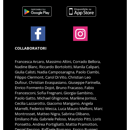
COLLABORATORI
Francesca Arcaro, Massimo Altini, Corrado Bellora,
Nadine Blanc, Riccardo Bortolotti, Manila Calipari,
Giulia Calisti, Nadia Camposaragna, Paolo Ciambi,
Filippo Clermont, Carol Di Vito, Christian Leo
Dufour, Christian Evaspasiano, Giuseppe Farinella,
Enrico Formento Dojot, Bruno Fracasso, Fabio
Francesconi, Sofia Fregnani, Giorgia Gambino,
Paolo Gatto, Michael Ghignone, Marlène Jorrioz,
Cecilia Lazzarotto, Giacomo Mangano, Angela
Marrelli, Federico Mecca, Luca Mauro Melloni, Marc
Montrosset, Matteo Nigra, Sabrina Olibano,
Emiliano Pala, Gabriele Peloso, Maurizio Pitti, Loris
Ponsetto, Andrea Portigliatti, Mattia Pramotton,
Deniel Pession, Raffaele Romano, Enrico Ruggeri,