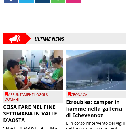
ULTIME NEWS
APPUNTAMENTI
,
OGGI &
CRONACA
DOMANI
Etroubles: camper in
COSA FARE NEL FINE
fiamme nella galleria
SETTIMANA IN VALLE
di Echevennoz
D’AOSTA
E in corso l'intervento dei vigili
SABATO 8 AGOSTO ALLEIN –
del fuoco, non ci sono feriti