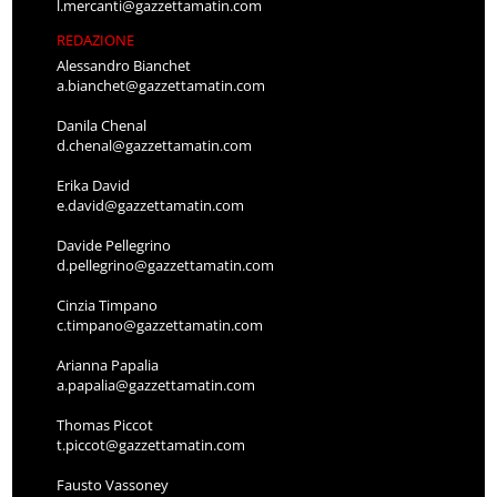
l.mercanti@gazzettamatin.com
REDAZIONE
Alessandro Bianchet
a.bianchet@gazzettamatin.com
Danila Chenal
d.chenal@gazzettamatin.com
Erika David
e.david@gazzettamatin.com
Davide Pellegrino
d.pellegrino@gazzettamatin.com
Cinzia Timpano
c.timpano@gazzettamatin.com
Arianna Papalia
a.papalia@gazzettamatin.com
Thomas Piccot
t.piccot@gazzettamatin.com
Fausto Vassoney