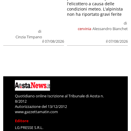
l'elicottero a causa delle
condizioni meteo. L'alpinista
non ha riportato gravi ferite
di
cervinia
Alessandro Bianchet
di
Cinzia Timpano
il 07/08/2026
il 07/08/2026
Quotidiano online Iscrizione al Tribunale di Aosta n.
8/2012
Autorizzazione del 13/12/2012
www.gazzettamatin.com
Editore
LG PRESSE S.R.L.