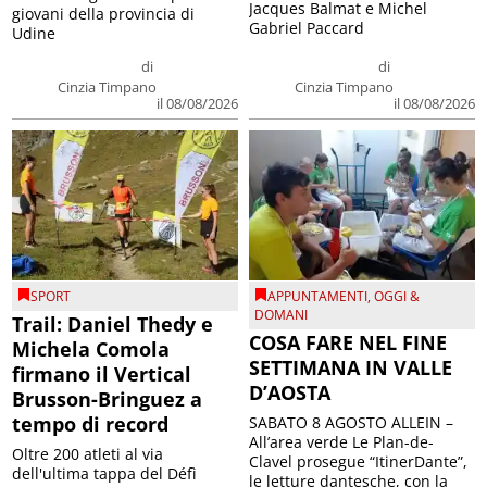
Jacques Balmat e Michel
giovani della provincia di
Gabriel Paccard
Udine
di
di
Cinzia Timpano
Cinzia Timpano
il 08/08/2026
il 08/08/2026
SPORT
APPUNTAMENTI
,
OGGI &
DOMANI
Trail: Daniel Thedy e
COSA FARE NEL FINE
Michela Comola
SETTIMANA IN VALLE
firmano il Vertical
D’AOSTA
Brusson-Bringuez a
tempo di record
SABATO 8 AGOSTO ALLEIN –
All’area verde Le Plan-de-
Oltre 200 atleti al via
Clavel prosegue “ItinerDante”,
dell'ultima tappa del Défì
le letture dantesche, con la