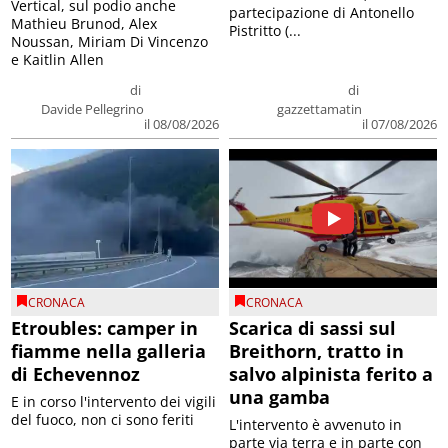
Vertical, sul podio anche
partecipazione di Antonello
Mathieu Brunod, Alex
Pistritto (...
Noussan, Miriam Di Vincenzo
e Kaitlin Allen
di
di
Davide Pellegrino
gazzettamatin
il 08/08/2026
il 07/08/2026
CRONACA
CRONACA
Etroubles: camper in
Scarica di sassi sul
fiamme nella galleria
Breithorn, tratto in
di Echevennoz
salvo alpinista ferito a
una gamba
E in corso l'intervento dei vigili
del fuoco, non ci sono feriti
L'intervento è avvenuto in
parte via terra e in parte con