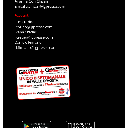
Arianna Gori Chisari
E-mail
a.chisari@lgpresse.com
Account
Luca Torino
l.torino@lgpresse.com
Ivana Cretier
i.cretier@lgpresse.com
Daniele Fimiano
d.fimiano@lgpresse.com