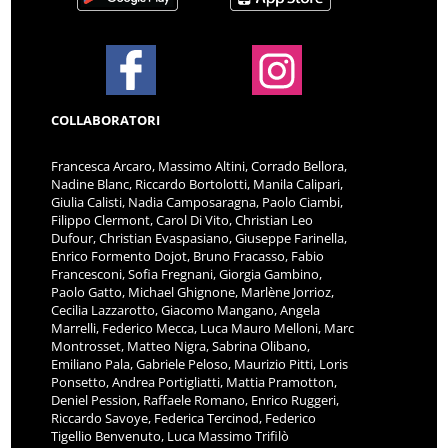
COLLABORATORI
Francesca Arcaro, Massimo Altini, Corrado Bellora,
Nadine Blanc, Riccardo Bortolotti, Manila Calipari,
Giulia Calisti, Nadia Camposaragna, Paolo Ciambi,
Filippo Clermont, Carol Di Vito, Christian Leo
Dufour, Christian Evaspasiano, Giuseppe Farinella,
Enrico Formento Dojot, Bruno Fracasso, Fabio
Francesconi, Sofia Fregnani, Giorgia Gambino,
Paolo Gatto, Michael Ghignone, Marlène Jorrioz,
Cecilia Lazzarotto, Giacomo Mangano, Angela
Marrelli, Federico Mecca, Luca Mauro Melloni, Marc
Montrosset, Matteo Nigra, Sabrina Olibano,
Emiliano Pala, Gabriele Peloso, Maurizio Pitti, Loris
Ponsetto, Andrea Portigliatti, Mattia Pramotton,
Deniel Pession, Raffaele Romano, Enrico Ruggeri,
Riccardo Savoye, Federica Tercinod, Federico
Tigellio Benvenuto, Luca Massimo Trifilò