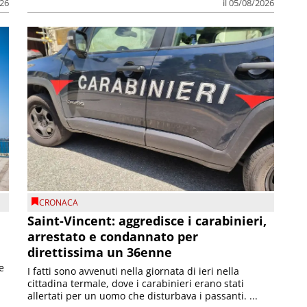
026
il 05/08/2026
CRONACA
Saint-Vincent: aggredisce i carabinieri,
arrestato e condannato per
direttissima un 36enne
e
I fatti sono avvenuti nella giornata di ieri nella
cittadina termale, dove i carabinieri erano stati
allertati per un uomo che disturbava i passanti. ...