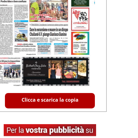
Clicca e scarica la copia