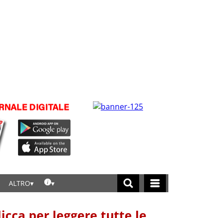
ALTRO
licca per leggere tutte le