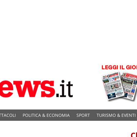
TTACOLI
POLITICA & ECONOMIA
SPORT
TURISMO & EVENTI
C