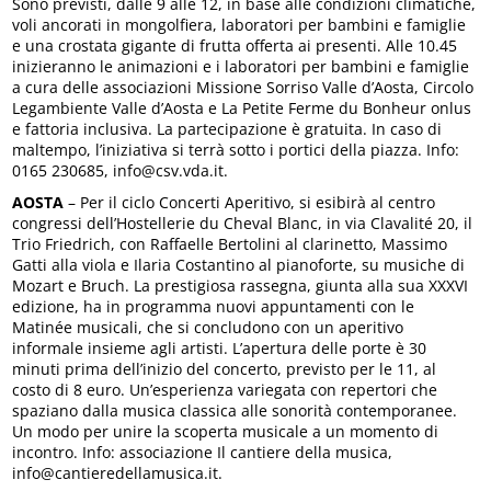
Sono previsti, dalle 9 alle 12, in base alle condizioni climatiche,
voli ancorati in mongolfiera, laboratori per bambini e famiglie
e una crostata gigante di frutta offerta ai presenti. Alle 10.45
inizieranno le animazioni e i laboratori per bambini e famiglie
a cura delle associazioni Missione Sorriso Valle d’Aosta, Circolo
Legambiente Valle d’Aosta e La Petite Ferme du Bonheur onlus
e fattoria inclusiva. La partecipazione è gratuita. In caso di
maltempo, l’iniziativa si terrà sotto i portici della piazza. Info:
0165 230685, info@csv.vda.it.
AOSTA
– Per il ciclo Concerti Aperitivo, si esibirà al centro
congressi dell’Hostellerie du Cheval Blanc, in via Clavalité 20, il
Trio Friedrich, con Raffaelle Bertolini al clarinetto, Massimo
Gatti alla viola e Ilaria Costantino al pianoforte, su musiche di
Mozart e Bruch. La prestigiosa rassegna, giunta alla sua XXXVI
edizione, ha in programma nuovi appuntamenti con le
Matinée musicali, che si concludono con un aperitivo
informale insieme agli artisti. L’apertura delle porte è 30
minuti prima dell’inizio del concerto, previsto per le 11, al
costo di 8 euro. Un’esperienza variegata con repertori che
spaziano dalla musica classica alle sonorità contemporanee.
Un modo per unire la scoperta musicale a un momento di
incontro. Info: associazione Il cantiere della musica,
info@cantieredellamusica.it.