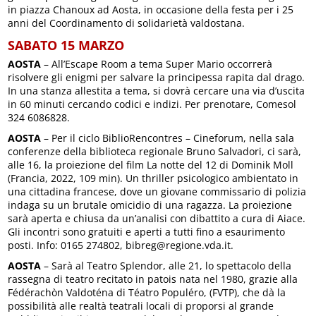
in piazza Chanoux ad Aosta, in occasione della festa per i 25
anni del Coordinamento di solidarietà valdostana.
SABATO 15 MARZO
AOSTA
– All’Escape Room a tema Super Mario occorrerà
risolvere gli enigmi per salvare la principessa rapita dal drago.
In una stanza allestita a tema, si dovrà cercare una via d’uscita
in 60 minuti cercando codici e indizi. Per prenotare, Comesol
324 6086828.
AOSTA
– Per il ciclo BiblioRencontres – Cineforum, nella sala
conferenze della biblioteca regionale Bruno Salvadori, ci sarà,
alle 16, la proiezione del film La notte del 12 di Dominik Moll
(Francia, 2022, 109 min). Un thriller psicologico ambientato in
una cittadina francese, dove un giovane commissario di polizia
indaga su un brutale omicidio di una ragazza. La proiezione
sarà aperta e chiusa da un’analisi con dibattito a cura di Aiace.
Gli incontri sono gratuiti e aperti a tutti fino a esaurimento
posti. Info: 0165 274802, bibreg@regione.vda.it.
AOSTA
– Sarà al Teatro Splendor, alle 21, lo spettacolo della
rassegna di teatro recitato in patois nata nel 1980, grazie alla
Fédérachòn Valdoténa di Téatro Populéro, (FVTP), che dà la
possibilità alle realtà teatrali locali di proporsi al grande