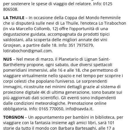
per sostenere le spese di viaggio del relatore. Info: 0125
806508.
LA THUILE
– In occasione della Coppa del Mondo Femminile
che si disputerà sulle nevi di La Thuile, l’enoteca Lo Tirabochon
(in via Marcello Collomb, 12) offre l’opportunità di una
degustazione guidata, accompagnata da prodotti tipici
valdostani, alla scoperta delle migliori annate dei vini
Grosjean, a partire dalle 18. Info: 351 7975079,
lotirabochon@gmail.com.
NUS
– Nel mese di marzo, il Planetario di Lignan Saint-
Barthélemy propone, ogni sabato, due diversi spettacoli
pomeridiani immersivi, alle 16 e alle 18, che permettono di
viaggiare virtualmente nello spazio e nel tempo per scoprire i
corpi celesti che popolano l’universo. Le sorprendenti
immagini, ricostruite nei minimi dettagli grazie al sistema di
proiezione digitale 4K di ultima generazione, sono basate sui
più aggiornati dati scientifici. Gli eventi sono indipendenti
dalle condizioni meteorologiche. Prenotazione online
obbligatoria. Info: 0165 770050, info@oavda.it.
TORGNON
– Un appuntamento per bambini in biblioteca, per
viaggiare con la fantasia insieme agli amici libri, sarà 101
storie da tutto il mondo con Barbara Bartesaghi, alle 17 a