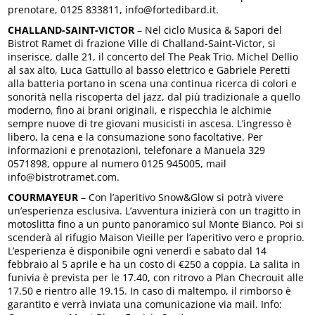
prenotare, 0125 833811, info@fortedibard.it.
CHALLAND-SAINT-VICTOR
– Nel ciclo Musica & Sapori del
Bistrot Ramet di frazione Ville di Challand-Saint-Victor, si
inserisce, dalle 21, il concerto del The Peak Trio. Michel Dellio
al sax alto, Luca Gattullo al basso elettrico e Gabriele Peretti
alla batteria portano in scena una continua ricerca di colori e
sonorità nella riscoperta del jazz, dal più tradizionale a quello
moderno, fino ai brani originali, e rispecchia le alchimie
sempre nuove di tre giovani musicisti in ascesa. L’ingresso è
libero, la cena e la consumazione sono facoltative. Per
informazioni e prenotazioni, telefonare a Manuela 329
0571898, oppure al numero 0125 945005, mail
info@bistrotramet.com.
COURMAYEUR
– Con l’aperitivo Snow&Glow si potrà vivere
un’esperienza esclusiva. L’avventura inizierà con un tragitto in
motoslitta fino a un punto panoramico sul Monte Bianco. Poi si
scenderà al rifugio Maison Vieille per l’aperitivo vero e proprio.
L’esperienza è disponibile ogni venerdì e sabato dal 14
febbraio al 5 aprile e ha un costo di €250 a coppia. La salita in
funivia è prevista per le 17.40, con ritrovo a Plan Checrouit alle
17.50 e rientro alle 19.15. In caso di maltempo, il rimborso è
garantito e verrà inviata una comunicazione via mail. Info: