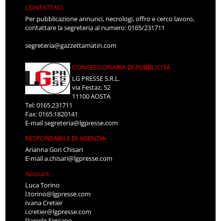
CONTATTACI
Per pubblicazione annunci, necrologi, offro e cerco lavoro,
contattare la segreteria al numero: 0165/231711
segreteria@gazzettamatin.com
CONCESSIONARIA DI PUBBLICITÀ
LG PRESSE S.R.L.
via Festaz, 52
11100 AOSTA
Tel: 0165.231711
Fax: 0165.1820141
E-mail
segreteria@lgpresse.com
RESPONSABILE DI AGENZIA
Arianna Gori Chisari
E-mail
a.chisari@lgpresse.com
Account
Luca Torino
l.torino@lgpresse.com
Ivana Cretier
i.cretier@lgpresse.com
Daniele Fimiano