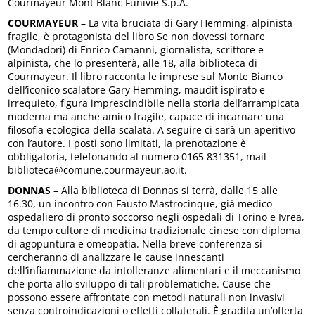
Courmayeur Mont Blanc Funivie S.p.A.
COURMAYEUR
– La vita bruciata di Gary Hemming, alpinista
fragile, è protagonista del libro Se non dovessi tornare
(Mondadori) di Enrico Camanni, giornalista, scrittore e
alpinista, che lo presenterà, alle 18, alla biblioteca di
Courmayeur. Il libro racconta le imprese sul Monte Bianco
dell’iconico scalatore Gary Hemming, maudit ispirato e
irrequieto, figura imprescindibile nella storia dell’arrampicata
moderna ma anche amico fragile, capace di incarnare una
filosofia ecologica della scalata. A seguire ci sarà un aperitivo
con l’autore. I posti sono limitati, la prenotazione è
obbligatoria, telefonando al numero 0165 831351, mail
biblioteca@comune.courmayeur.ao.it.
DONNAS
– Alla biblioteca di Donnas si terrà, dalle 15 alle
16.30, un incontro con Fausto Mastrocinque, già medico
ospedaliero di pronto soccorso negli ospedali di Torino e Ivrea,
da tempo cultore di medicina tradizionale cinese con diploma
di agopuntura e omeopatia. Nella breve conferenza si
cercheranno di analizzare le cause innescanti
dell’infiammazione da intolleranze alimentari e il meccanismo
che porta allo sviluppo di tali problematiche. Cause che
possono essere affrontate con metodi naturali non invasivi
senza controindicazioni o effetti collaterali. È gradita un’offerta