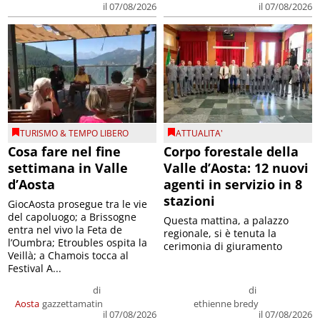
il 07/08/2026
il 07/08/2026
TURISMO & TEMPO LIBERO
ATTUALITA'
Cosa fare nel fine
Corpo forestale della
settimana in Valle
Valle d’Aosta: 12 nuovi
d’Aosta
agenti in servizio in 8
stazioni
GiocAosta prosegue tra le vie
del capoluogo; a Brissogne
Questa mattina, a palazzo
entra nel vivo la Feta de
regionale, si è tenuta la
l’Oumbra; Etroubles ospita la
cerimonia di giuramento
Veillà; a Chamois tocca al
Festival A...
di
di
Aosta
gazzettamatin
ethienne bredy
il 07/08/2026
il 07/08/2026