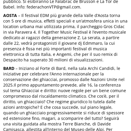
pubblico. Si esibiranno Le Falabrac de Brusson e La Tor de
Babel. Info: federachonVTP@gmail.com.
AOSTA
– Il festival EDM più grande della Valle d’Aosta torna
con 5 ore di musica, effetti speciali e un’atmosfera unica in una
location urbana mai utilizzata prima, il parcheggio Gros Cidac
in via Paravera 4. Il Together Music Festival è l’evento musicale
dedicato ai ragazzi della generazione Z. La serata, a partire
dalle 22, vedrà protagonisti il giovane dj Edmmaro, la cui
presenza è fissa nei più importanti festival di musica
elettronica di tutta Italia, e Angemi, che per il suo remix di
Despacito ha superato 30 milioni di visualizzazioni.
BARD
– Iniziano al Forte di Bard, nella sala Archi Candidi, le
iniziative per celebrare l’Anno internazionale per la
conservazione dei ghiacciai, promosso dalle Nazioni Unite nel
2025.Il primo appuntamento prevede, alle 16, la conferenza
sul tema Ghiacciai e diritto: nuove regole per un bene comune
compromesso dal riscaldamento climatico. Che cos’è, per il
diritto, un ghiacciaio? Che regime giuridico lo tutela dalle
azioni antropiche? E che cosa succede, sul piano legale,
quando un ghiacciaio progressivamente si riduce di spessore
ed estensione fino, magari, a scomparire del tutto? Seguirà
una visita guidata alla mostra Terre Bianche, di Davide
Camisasca, allestita all’interno del Museo delle Alpi. Per