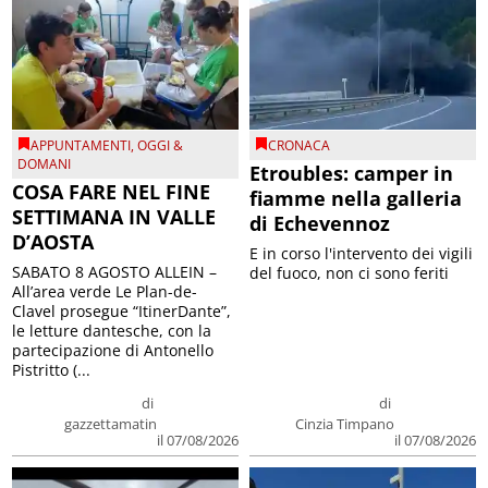
APPUNTAMENTI
,
OGGI &
CRONACA
DOMANI
Etroubles: camper in
COSA FARE NEL FINE
fiamme nella galleria
SETTIMANA IN VALLE
di Echevennoz
D’AOSTA
E in corso l'intervento dei vigili
SABATO 8 AGOSTO ALLEIN –
del fuoco, non ci sono feriti
All’area verde Le Plan-de-
Clavel prosegue “ItinerDante”,
le letture dantesche, con la
partecipazione di Antonello
Pistritto (...
di
di
gazzettamatin
Cinzia Timpano
il 07/08/2026
il 07/08/2026