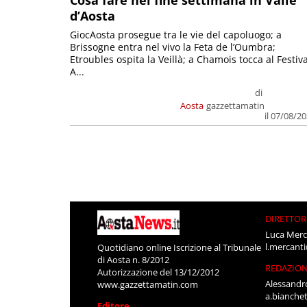
d’Aosta
GiocAosta prosegue tra le vie del capoluogo; a
Brissogne entra nel vivo la Feta de l’Oumbra;
Etroubles ospita la Veillà; a Chamois tocca al Festiva
A...
di
Aosta
gazzettamatin
il 07/08/2
DIRETTOR
Luca Merc
l.mercant
Quotidiano online Iscrizione al Tribunale
di Aosta n. 8/2012
REDAZIO
Autorizzazione del 13/12/2012
Alessandr
www.gazzettamatin.com
a.bianche
Editore