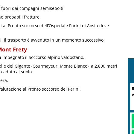
o fuori dai compagni semisepolti.
no probabili fratture.
ati al Pronto soccorso dell’Ospedale Parini di Aosta dove
i, il trasporto è avvenuto in un momento successivo.
Mont Frety
 impegnato il Soccorso alpino valdostano.
Colle del Gigante (Courmayeur, Monte Bianco), a 2.800 metri
 caduto al suolo.
iera.
valutazione al Pronto soccorso del Parini.
M
P