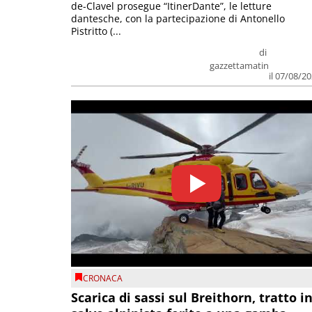
de-Clavel prosegue “ItinerDante”, le letture
dantesche, con la partecipazione di Antonello
Pistritto (...
di
gazzettamatin
il 07/08/2
CRONACA
Scarica di sassi sul Breithorn, tratto i