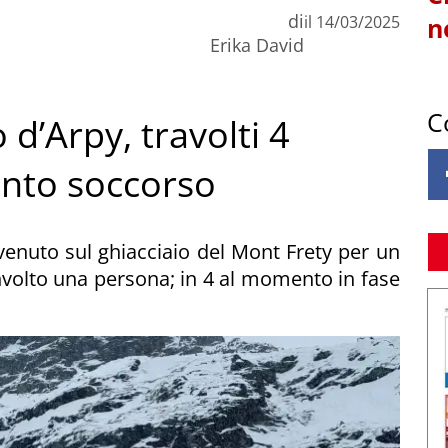
di
il
14/03/2025
n
Erika David
C
 d’Arpy, travolti 4
ronto soccorso
venuto sul ghiacciaio del Mont Frety per un
volto una persona; in 4 al momento in fase