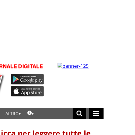
ALTRO
licca per leggere tutte le