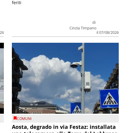
feriti
di
Cinzia Timpano
026
il 07/08/2026
COMUNI
n
Aosta, degrado in via Festaz: installata