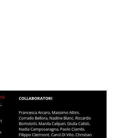
ITÀ
COLLABORATORI
L.
Francesca Arcaro, Massimo Altini,
Corrado Bellora, Nadine Blanc, Riccardo
11
Bortolotti, Manila Calipari, Giulia Calisti,
Nadia Camposaragna, Paolo Ciambi,
m
Filippo Clermont, Carol Di Vito, Christian