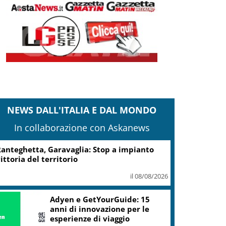
NEWS DALL'ITALIA E DAL MONDO
In collaborazione con Askanews
Turismo, Osservatorio
Telepass: +20% di interesse
per i viaggi in auto
il 07/08/2026
ic, Liguria: 5,8 mln da piano Grandi
rogetti Beni Culturali