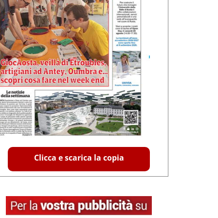
Clicca e scarica la copia