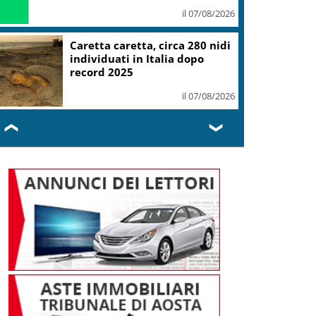
il 07/08/2026
Mondiali Wakeboard: primo
oro è azzurro, Noa Gualtieri
campione Under 14
il 07/08/2026
❮
❯