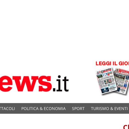
TTACOLI
POLITICA & ECONOMIA
SPORT
TURISMO & EVENTI
C