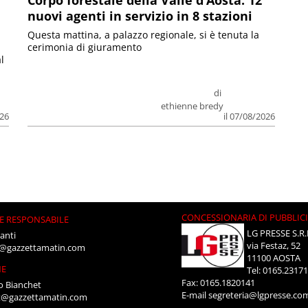
nuovi agenti in servizio in 8 stazioni
Questa mattina, a palazzo regionale, si è tenuta la
cerimonia di giuramento
l
di
ethienne bredy
026
il 07/08/2026
CONCESSIONARIA DI PUBBLIC
E RESPONSABILE
LG PRESSE S.R.
anti
via Festaz, 52
i@gazzettamatin.com
11100 AOSTA
NE
Tel: 0165.2317
Fax: 0165.1820141
o Bianchet
E-mail
segreteria@lgpresse.co
t@gazzettamatin.com