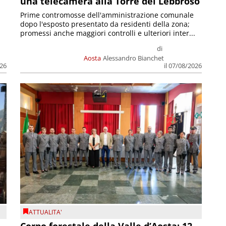
una telecamera alla Torre del Lebbroso
Prime contromosse dell'amministrazione comunale
dopo l'esposto presentato da residenti della zona;
promessi anche maggiori controlli e ulteriori inter...
di
Aosta
Alessandro Bianchet
026
il 07/08/2026
ATTUALITA'
Corpo forestale della Valle d’Aosta: 12