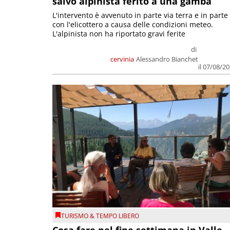
salvo alpinista ferito a una gamba
L'intervento è avvenuto in parte via terra e in parte
con l'elicottero a causa delle condizioni meteo.
L'alpinista non ha riportato gravi ferite
di
cervinia
Alessandro Bianchet
il 07/08/2
TURISMO & TEMPO LIBERO
Cosa fare nel fine settimana in Valle