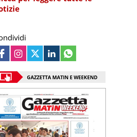
otizie
ondividi
GAZZETTA MATIN E WEEKEND