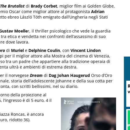
The Brutalist
di
Brady Corbet
, miglior film ai Golden Globe,
remio Oscar come miglior attore al protagonista
Adrian
itetto ebreo László Tóth emigrato dall’Ungheria negli Stati
Gustav Moelle
r, il thriller psicologico che vede la guardia
tra etica e vendetta nei confronti dell’assassino di suo
ere dove lavora.
oro
di
Muriel
e
Delphine Coulin
, con
Vincent Lindon
i per il miglior attore alla Mostra del cinema di Venezia,
eso tra un padre che appartiere alla tradizione operaia di
quenta ultrà e ambienti di estrema destra.
per il norvegese
Dream
di
Dag Johan Haugerud
Orso d’Oro
rlinale, storia dell’adolescente Johanne e della sua cotta per
R
nta, con scritti bellissimi, nel su diario.
v
iorno della proiezione al
 l’ingresso è di 5 euro, 4 il
piazza Roncas, è ancora
uro, ridotto 36).