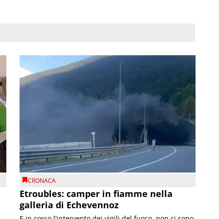
CRONACA
Etroubles: camper in fiamme nella
galleria di Echevennoz
E in corso l'intervento dei vigili del fuoco, non ci sono