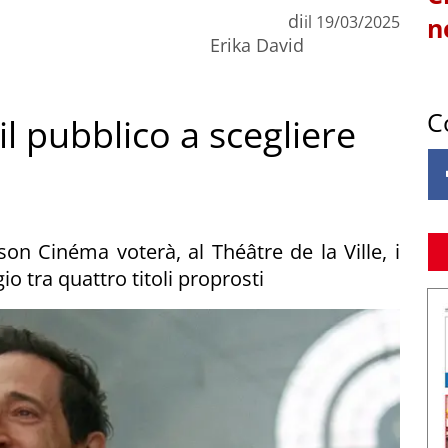
di
il
19/03/2025
n
Erika David
C
l pubblico a scegliere
ison Cinéma voterà, al Théâtre de la Ville, i
o tra quattro titoli proprosti