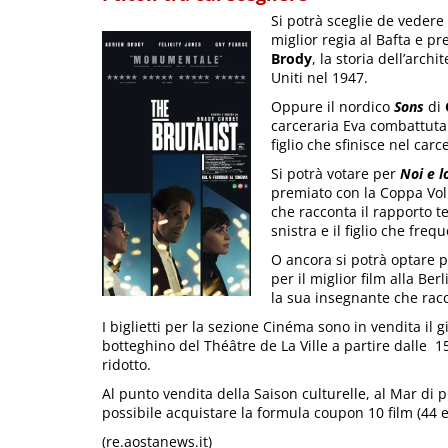
Si potrà sceglie de vedere
miglior regia al Bafta e p
Brody
, la storia dell’arch
Uniti nel 1947.
Oppure il nordico
Sons
di
carceraria Eva combattuta 
figlio che sfinisce nel carc
Si potrà votare per
Noi e l
premiato con la Coppa Volp
che racconta il rapporto t
snistra e il figlio che fre
O ancora si potrà optare 
per il miglior film alla Be
la sua insegnante che racco
I biglietti per la sezione Cinéma sono in vendita il g
botteghino del Théâtre de La Ville a partire dalle 15,
ridotto.
Al punto vendita della Saison culturelle, al Mar di 
possibile acquistare la formula coupon 10 film (44 e
(re.aostanews.it)