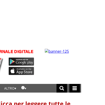
ALTRO
licca per leggere tutte le