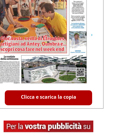
Clicca e scarica la copia