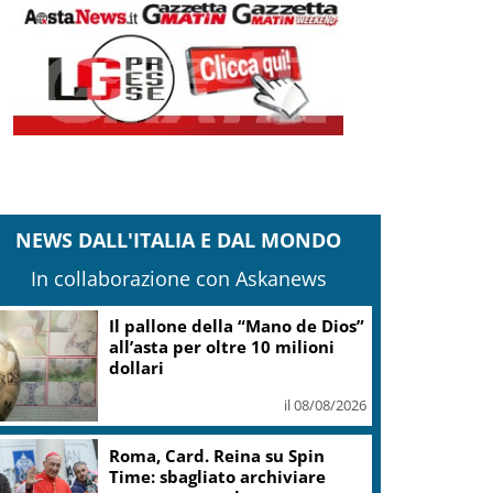
NEWS DALL'ITALIA E DAL MONDO
In collaborazione con Askanews
Mattarella: gestione flussi
migratori rispetti la dignità
delle persone
il 08/08/2026
Marcinelle, Meloni: rinnovato
impegno a difesa di lavoro,