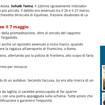
i Aosta,
Sohaib Teima
, il 22enne «gravemente indiziato»
 più piccola. Il delitto era avvenuto tra il 26 e il 27 marzo,
 chiesetta diroccata di Equilivaz, frazione disabitata di La
se il 7 maggio
 della premeditazione, oltre al vincolo del rapporto
a
l’ergastolo.
corre anche un episodio avvenuto a inizio marzo, quando
are la ragazza all’aeroporto di Fiumicino, a Roma.
no, allertando poi la polizia di frontiera, allo scopo di farla
ermo per minacce.
do di un autobus. Secondo l’accusa, lui era alla ricerca di un
a da taglio), si sarebbe preoccupato di far sparire
le, con una pietra appoggiata sulla schiena. Tutte azioni che
tificazione e garantirsi l’impunità.