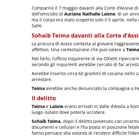
Comparirà il 7 maggio davanti alla Corte d’Assise d
dell’omicidio di
Auriane Nathalie Laisne
, di un anno
ma il corpo era stato scoperto solo il 5 aprile, nella
Salle.
Sohaib Teima davanti alla Corte d’Assi
La procura di Aosta contesta al giovane l’aggravante
affettivo. Una contestazione che può valere a
Teim
Nel farlo, l’ufficio inquirente di via Ollietti riper
secondo gli inquirenti avrebbe cercato di far arrest
Avrebbe inserito circa 60 grammi di cocaina nello zai
arrestare.
Teima
avrebbe anche denunciato la compagna a F
Il delitto
Teima
e
Laisne
erano arrivati in Valle d’Aosta a bor
luogo isolato dove poterla uccidere.
Sohaib Teima
, dopo il delitto (avvenuto con un’arm
documenti e cellulari e l’ha posta in posizione feta
fanno pensare alla volontà di rendere difficile l’iden