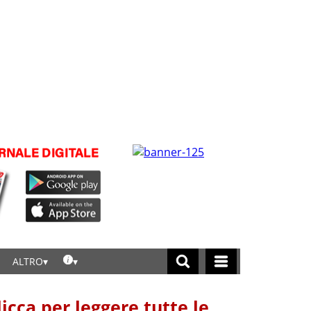
ALTRO
licca per leggere tutte le