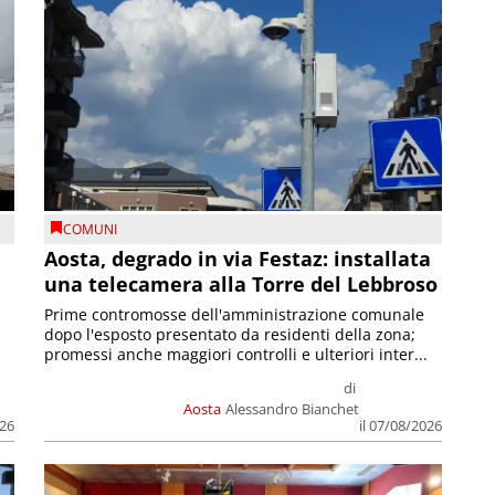
COMUNI
n
Aosta, degrado in via Festaz: installata
una telecamera alla Torre del Lebbroso
Prime contromosse dell'amministrazione comunale
dopo l'esposto presentato da residenti della zona;
promessi anche maggiori controlli e ulteriori inter...
di
Aosta
Alessandro Bianchet
026
il 07/08/2026