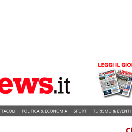
TTACOLI
POLITICA & ECONOMIA
SPORT
TURISMO & EVENTI
C