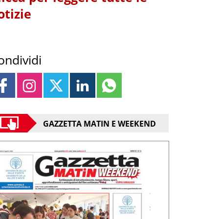
otizie
ondividi
GAZZETTA MATIN E WEEKEND