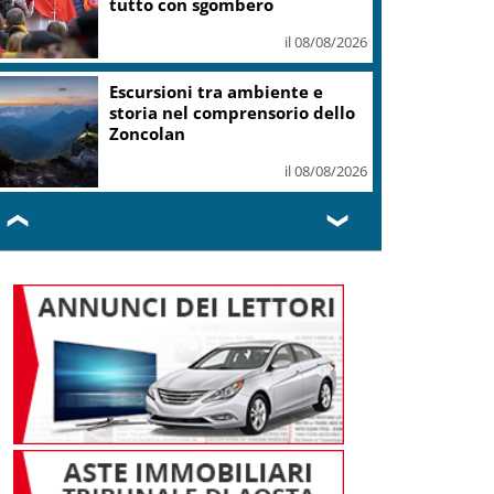
libertà, dignità
il 08/08/2026
“OltreGusto Oltrepo Terra di
Pinot Nero” debutta a Voghera
il 08/08/2026
❮
❯