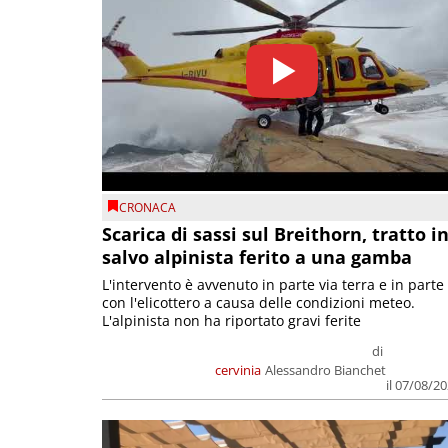
CRONACA
Scarica di sassi sul Breithorn, tratto i
salvo alpinista ferito a una gamba
L'intervento è avvenuto in parte via terra e in parte
con l'elicottero a causa delle condizioni meteo.
L'alpinista non ha riportato gravi ferite
di
cervinia
Alessandro Bianchet
il 07/08/2