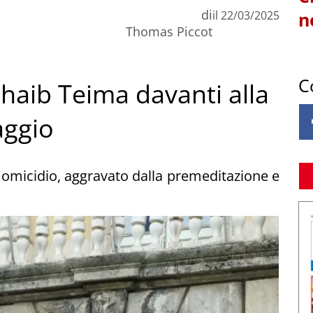
di
il
22/03/2025
n
Thomas Piccot
C
Sohaib Teima davanti alla
aggio
i omicidio, aggravato dalla premeditazione e