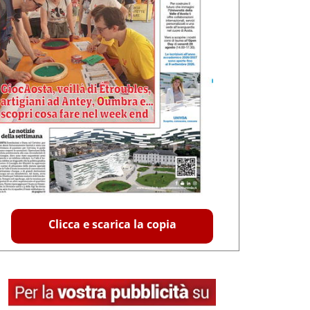
Clicca e scarica la copia