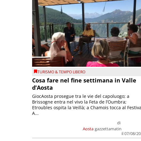
TURISMO & TEMPO LIBERO
Cosa fare nel fine settimana in Valle
d’Aosta
GiocAosta prosegue tra le vie del capoluogo; a
Brissogne entra nel vivo la Feta de l’Oumbra;
Etroubles ospita la Veillà; a Chamois tocca al Festiva
A...
di
Aosta
gazzettamatin
il 07/08/2