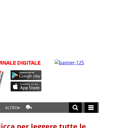
ALTRO
licca per leggere tutte le