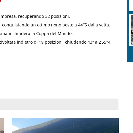
mpresa, recuperando 32 posizioni.
sci, conquistando un ottimo nono posto a 44″5 dalla vetta.
 domani chiuderà la Coppa del Mondo.
voltata indietro di 19 posizioni, chiudendo 43ª a 2’55″4.