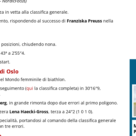
 NordicFocus)
a in vetta alla classifica generale.
ento, rispondendo al successo di
Franziska Preuss
nella
32 posizioni, chiudendo nona.
 43ª a 2’55″4.
tart.
di Oslo
el Mondo femminile di biathlon.
inseguimento (
qui
la classifica completa) in 30’16″9,
.
berg
, in grande rimonta dopo due errori al primo poligono.
zzera
Lena Haecki-Gross
, terza a 24″2 (1 0 1 0).
cialità, portandosi al comando della classifica generale
M
n tre errori.
P
a