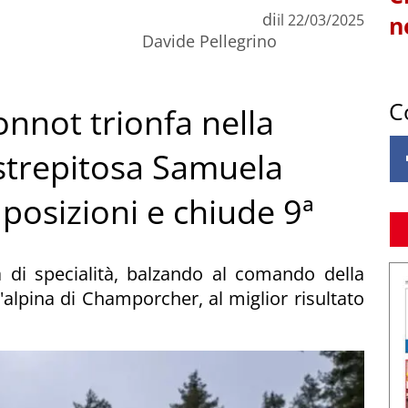
di
il
22/03/2025
n
Davide Pellegrino
C
nnot trionfa nella
 strepitosa Samuela
osizioni e chiude 9ª
 di specialità, balzando al comando della
'alpina di Champorcher, al miglior risultato