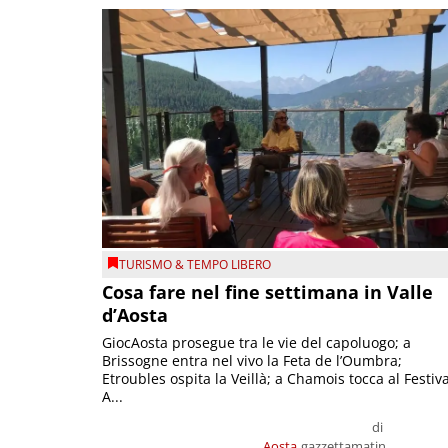
TURISMO & TEMPO LIBERO
Cosa fare nel fine settimana in Valle
d’Aosta
GiocAosta prosegue tra le vie del capoluogo; a
Brissogne entra nel vivo la Feta de l’Oumbra;
Etroubles ospita la Veillà; a Chamois tocca al Festiva
A...
di
Aosta
gazzettamatin