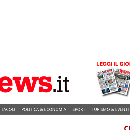
TTACOLI
POLITICA & ECONOMIA
SPORT
TURISMO & EVENTI
C