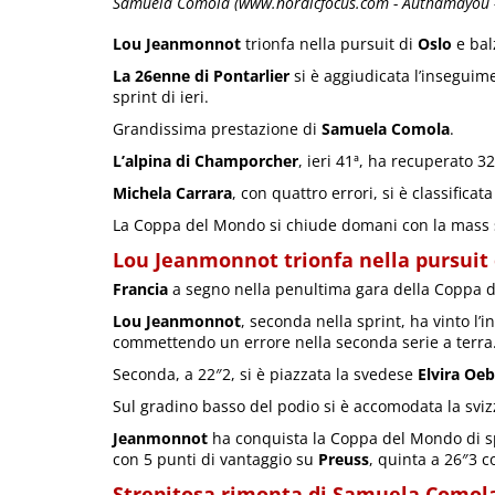
Samuela Comola (www.nordicfocus.com - Authamayou -
Lou Jeanmonnot
trionfa nella pursuit di
Oslo
e balz
La 26enne di Pontarlier
si è aggiudicata l’inseguim
sprint di ieri.
Grandissima prestazione di
Samuela Comola
.
L’alpina di Champorcher
, ieri 41ª, ha recuperato 
Michela Carrara
, con quattro errori, si è classificata
La Coppa del Mondo si chiude domani con la mass s
Lou Jeanmonnot trionfa nella pursuit 
Francia
a segno nella penultima gara della Coppa d
Lou Jeanmonnot
, seconda nella sprint, ha vinto l’
commettendo un errore nella seconda serie a terra
Seconda, a 22″2, si è piazzata la svedese
Elvira Oe
Sul gradino basso del podio si è accomodata la svi
Jeanmonnot
ha conquista la Coppa del Mondo di spe
con 5 punti di vantaggio su
Preuss
, quinta a 26″3 co
Strepitosa rimonta di Samuela Comol