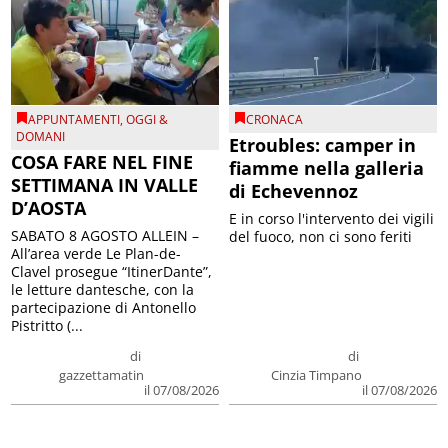
APPUNTAMENTI
,
OGGI &
CRONACA
DOMANI
Etroubles: camper in
COSA FARE NEL FINE
fiamme nella galleria
SETTIMANA IN VALLE
di Echevennoz
D’AOSTA
E in corso l'intervento dei vigili
SABATO 8 AGOSTO ALLEIN –
del fuoco, non ci sono feriti
All’area verde Le Plan-de-
Clavel prosegue “ItinerDante”,
le letture dantesche, con la
partecipazione di Antonello
Pistritto (...
di
di
gazzettamatin
Cinzia Timpano
il 07/08/2026
il 07/08/2026