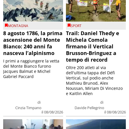
MONTAGNA
SPORT
8 agosto 1786, la prima
Trail: Daniel Thedy e
ascensione del Monte
Michela Comola
Bianco: 240 anni fa
firmano il Vertical
nasceva l’alpinismo
Brusson-Bringuez a
tempo di record
I primi a raggiungere la vetta
del Monte Bianco furono
Oltre 200 atleti al via
Jacques Balmat e Michel
dell'ultima tappa del Défì
Gabriel Paccard
Vertical, sul podio anche
Mathieu Brunod, Alex
Noussan, Miriam Di Vincenzo
e Kaitlin Allen
di
di
Cinzia Timpano
Davide Pellegrino
il 08/08/2026
il 08/08/2026