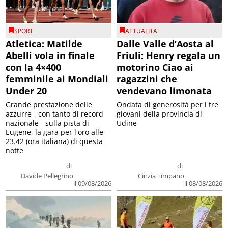
SPORT
ATTUALITA'
Atletica: Matilde
Dalle Valle d’Aosta al
Abelli vola in finale
Friuli: Henry regala un
con la 4×400
motorino Ciao ai
femminile ai Mondiali
ragazzini che
Under 20
vendevano limonata
Grande prestazione delle
Ondata di generosità per i tre
azzurre - con tanto di record
giovani della provincia di
nazionale - sulla pista di
Udine
Eugene, la gara per l'oro alle
23.42 (ora italiana) di questa
notte
di
di
Davide Pellegrino
Cinzia Timpano
il 09/08/2026
il 08/08/2026