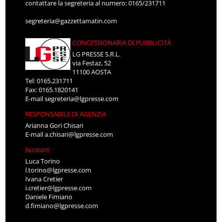
contattare la segreteria al numero: 0165/231711
segreteria@gazzettamatin.com
CONCESSIONARIA DI PUBBLICITÀ
LG PRESSE S.R.L.
via Festaz, 52
11100 AOSTA
Tel: 0165.231711
Fax: 0165.1820141
E-mail
segreteria@lgpresse.com
RESPONSABILE DI AGENZIA
Arianna Gori Chisari
E-mail
a.chisari@lgpresse.com
Account
Luca Torino
l.torino@lgpresse.com
Ivana Cretier
i.cretier@lgpresse.com
Daniele Fimiano
d.fimiano@lgpresse.com