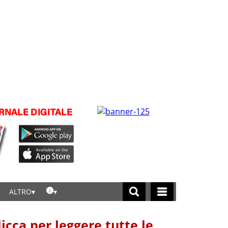
ALTRO
licca per leggere tutte le