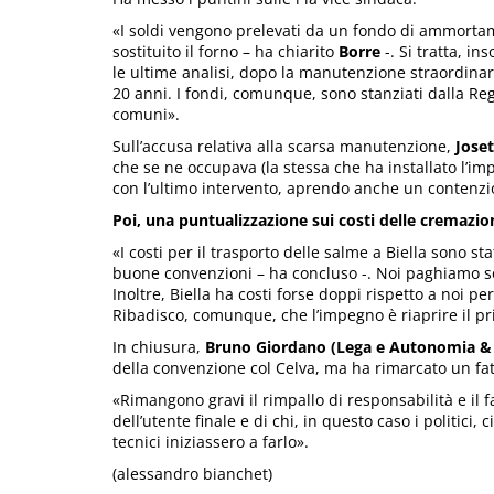
«I soldi vengono prelevati da un fondo di ammorta
sostituito il forno – ha chiarito
Borre
-. Si tratta, i
le ultime analisi, dopo la manutenzione straordina
20 anni. I fondi, comunque, sono stanziati dalla Reg
comuni».
Sull’accusa relativa alla scarsa manutenzione,
Joset
che se ne occupava (la stessa che ha installato l’im
con l’ultimo intervento, aprendo anche un contenzi
Poi, una puntualizzazione sui costi delle cremazion
«I costi per il trasporto delle salme a Biella sono st
buone convenzioni – ha concluso -. Noi paghiamo solo
Inoltre, Biella ha costi forse doppi rispetto a noi pe
Ribadisco, comunque, che l’impegno è riaprire il pr
In chiusura,
Bruno Giordano (Lega e Autonomia & 
della convenzione col Celva, ma ha rimarcato un fat
«Rimangono gravi il rimpallo di responsabilità e il f
dell’utente finale e di chi, in questo caso i politici,
tecnici iniziassero a farlo».
(alessandro bianchet)