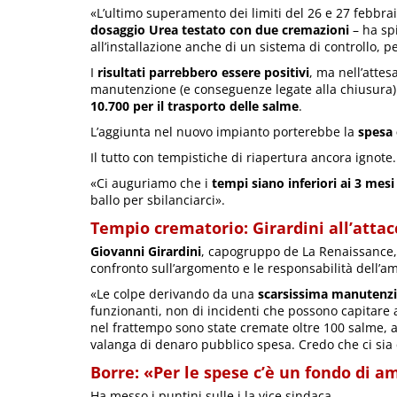
«L’ultimo superamento dei limiti del 26 e 27 febbrai
dosaggio Urea testato con due cremazioni
– ha sp
all’installazione anche di un sistema di controllo, p
I
risultati parrebbero essere positivi
, ma nell’attes
manutenzione (e conseguenze legate alla chiusura
10.700 per il trasporto delle salme
.
L’aggiunta nel nuovo impianto porterebbe la
spesa 
Il tutto con tempistiche di riapertura ancora ignote.
«Ci auguriamo che i
tempi siano inferiori ai 3 mesi
ballo per sbilanciarci».
Tempio crematorio: Girardini all’attac
Giovanni Girardini
, capogruppo de La Renaissance, 
confronto sull’argomento e le responsabilità dell’a
«Le colpe derivando da una
scarsissima manutenzi
funzionanti, non di incidenti che possono capitare a 
nel frattempo sono state cremate oltre 100 salme, al
valanga di denaro pubblico spesa. Credo che ci sia q
Borre: «Per le spese c’è un fondo di
Ha messo i puntini sulle i la vice sindaca.