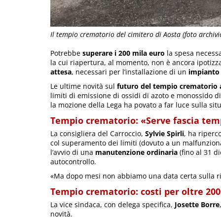
Il tempio crematorio del cimitero di Aosta (foto archivi
Potrebbe
superare i 200 mila euro
la spesa necess
la cui riapertura, al momento, non è ancora ipotiz
attesa
, necessari per l’installazione di un
impianto
Le ultime novità sul
futuro del tempio crematorio
limiti di emissione di ossidi di azoto e monossido d
la mozione della Lega ha povato a far luce sulla sit
Tempio crematorio: «Serve fascia tem
La consigliera del Carroccio,
Sylvie Spirli
, ha riperc
col superamento dei limiti (dovuto a un malfunzio
l’avvio di una
manutenzione ordinaria
(fino al 31 d
autocontrollo.
«Ma dopo mesi non abbiamo una data certa sulla ria
Tempio crematorio: costi per oltre 20
La vice sindaca, con delega specifica,
Josette Borre
novità.