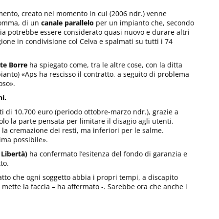
mento, creato nel momento in cui (2006 ndr.) venne
nsomma, di un
canale parallelo
per un impianto che, secondo
ria potrebbe essere considerato quasi nuovo e durare altri
ione in condivisione col Celva e spalmati su tutti i 74
te Borre
ha spiegato come, tra le altre cose, con la ditta
pianto) «Aps ha rescisso il contratto, a seguito di problema
oso».
i.
ati di 10.700 euro (periodo ottobre-marzo ndr.), grazie a
 la parte pensata per limitare il disagio agli utenti.
r la cremazione dei resti, ma inferiori per le salme.
ima possibile».
Libertà)
ha confermato l’esitenza del fondo di garanzia e
to.
atto che ogni soggetto abbia i propri tempi, a discapito
 ci mette la faccia – ha affermato -. Sarebbe ora che anche i