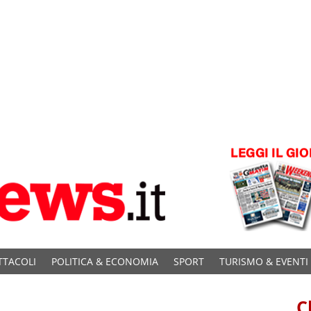
TTACOLI
POLITICA & ECONOMIA
SPORT
TURISMO & EVENTI
C