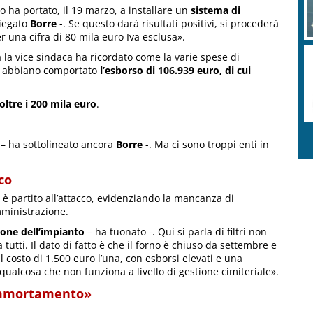
o ha portato, il 19 marzo, a installare un
sistema di
iegato
Borre
-. Se questo darà risultati positivi, si procederà
er una cifra di 80 mila euro Iva esclusa».
a la vice sindaca ha ricordato come la varie spese di
) abbiano comportato
l’esborso di 106.939 euro, di cui
oltre i 200 mila euro
.
– ha sottolineato ancora
Borre
-. Ma ci sono troppi enti in
co
è partito all’attacco, evidenziando la mancanza di
mministrazione.
one dell’impianto
– ha tuonato -. Qui si parla di filtri non
tutti. Il dato di fatto è che il forno è chiuso da settembre e
 costo di 1.500 euro l’una, con esborsi elevati e una
ualcosa che non funziona a livello di gestione cimiteriale».
 ammortamento»