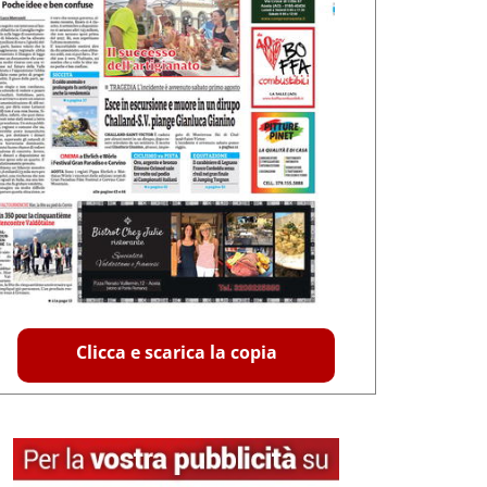
Clicca e scarica la copia