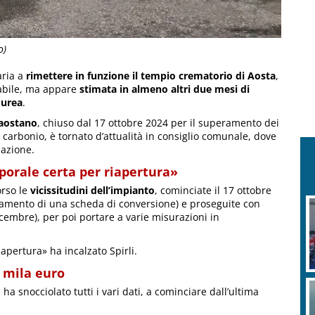
o)
aria a
rimettere in funzione il tempio crematorio di Aosta
,
zabile, ma appare
stimata in almeno altri due mesi di
 urea
.
 aostano
, chiuso dal 17 ottobre 2024 per il superamento dei
i carbonio, è tornato d’attualità in consiglio comunale, dove
uazione.
porale certa per riapertura»
orso le
vicissitudini dell’impianto
, cominciate il 17 ottobre
namento di una scheda di conversione) e proseguite con
icembre), per poi portare a varie misurazioni in
pertura» ha incalzato Spirli.
0 mila euro
, ha snocciolato tutti i vari dati, a cominciare dall’ultima