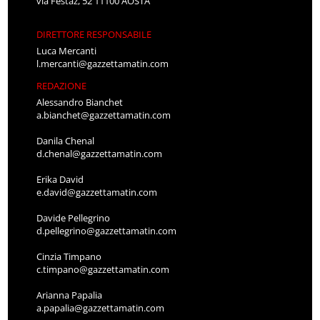
via Festaz, 52 11100 AOSTA
DIRETTORE RESPONSABILE
Luca Mercanti
l.mercanti@gazzettamatin.com
REDAZIONE
Alessandro Bianchet
a.bianchet@gazzettamatin.com
Danila Chenal
d.chenal@gazzettamatin.com
Erika David
e.david@gazzettamatin.com
Davide Pellegrino
d.pellegrino@gazzettamatin.com
Cinzia Timpano
c.timpano@gazzettamatin.com
Arianna Papalia
a.papalia@gazzettamatin.com