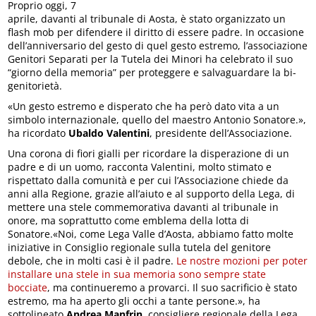
Proprio oggi, 7
aprile, davanti al tribunale di Aosta, è stato organizzato un
flash mob per difendere il diritto di essere padre. In occasione
dell’anniversario del gesto di quel gesto estremo, l’associazione
Genitori Separati per la Tutela dei Minori ha celebrato il suo
“giorno della memoria” per proteggere e salvaguardare la bi-
genitorietà.
«Un gesto estremo e disperato che ha però dato vita a un
simbolo internazionale, quello del maestro Antonio Sonatore.»,
ha ricordato
Ubaldo Valentini
, presidente dell’Associazione.
Una corona di fiori gialli per ricordare la disperazione di un
padre e di un uomo, racconta Valentini, molto stimato e
rispettato dalla comunità e per cui l’Associazione chiede da
anni alla Regione, grazie all’aiuto e al supporto della Lega, di
mettere una stele commemorativa davanti al tribunale in
onore, ma soprattutto come emblema della lotta di
Sonatore.«Noi, come Lega Valle d’Aosta, abbiamo fatto molte
iniziative in Consiglio regionale sulla tutela del genitore
debole, che in molti casi è il padre.
Le nostre mozioni per poter
installare una stele in sua memoria sono sempre state
bocciate
, ma continueremo a provarci. Il suo sacrificio è stato
estremo, ma ha aperto gli occhi a tante persone.», ha
sottolineato
Andrea Manfrin
, consigliere regionale della Lega,