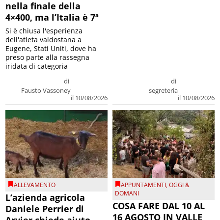
nella finale della
4×400, ma l’Italia è 7ª
Si è chiusa l'esperienza
dell'atleta valdostana a
Eugene, Stati Uniti, dove ha
preso parte alla rassegna
iridata di categoria
di
di
Fausto Vassoney
segreteria
il 10/08/2026
il 10/08/2026
ALLEVAMENTO
APPUNTAMENTI
,
OGGI &
DOMANI
L’azienda agricola
COSA FARE DAL 10 AL
Daniele Perrier di
16 AGOSTO IN VALLE