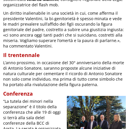
organizzatrice del flash mob.
Un diritto inalienabile in una società in cui, come afferma il
presidente Valentini, la bi-genitorietà è spesso minata e vede
le madri prevalere sull’affido dei figli oscurando la figura
genitoriale del padre, costretto a subire una giustizia ingiusta:
«ci sono ancora oggi tanti padri che si suicidano, costretti alla
miseria. Vogliamo superare l’omertà e la paura di parlarne.»,
ha commentato Valentini.
Il trentennale
L’anno prossimo, in occasione del 30° anniversario della morte
di Antonio Sonatore, saranno proposte alcune iniziative di
natura culturale per cementare il ricordo di Antonio Sonatore
non solo come individuo, ma prima di tutto come simbolo che
ha portato alla rivalutazione della figura paterna.
Conferenza
“La tutela dei minori nella
separazione” è il titolo della
conferenza che alle 19 di oggi
si terrà alla sala delel
conferenze della BCC di
Aosta. La serata è organizzata