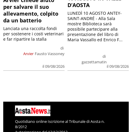
Arvier chiede aiuto
D’AOSTA
per salvare il suo
allevamento, colpito
LUNEDÌ 10 AGOSTO ANTEY-
SAINT-ANDRÉ - Alla Sala
da un batterio
mostre Biblioteca sarà
Lanciata una raccolta fondi
possibile partecipare alla
per sostenere i costi veterinari
presentazione del libro di
e far ripartire la stalla
Maria Vassallo ed Enrico F...
di
Arvier
Fausto Vassoney
di
gazzettamatin
il 09/08/2026
il 09/08/2026
Quotidiano online Iscrizione al Tribunale di Aosta n.
8/2012