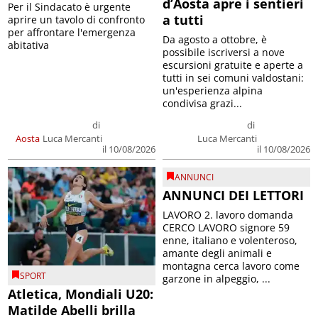
d’Aosta apre i sentieri
Per il Sindacato è urgente
a tutti
aprire un tavolo di confronto
per affrontare l'emergenza
Da agosto a ottobre, è
abitativa
possibile iscriversi a nove
escursioni gratuite e aperte a
tutti in sei comuni valdostani:
un'esperienza alpina
condivisa grazi...
di
di
Aosta
Luca Mercanti
Luca Mercanti
il 10/08/2026
il 10/08/2026
ANNUNCI
ANNUNCI DEI LETTORI
LAVORO 2. lavoro domanda
CERCO LAVORO signore 59
enne, italiano e volenteroso,
amante degli animali e
montagna cerca lavoro come
SPORT
garzone in alpeggio, ...
Atletica, Mondiali U20:
Matilde Abelli brilla