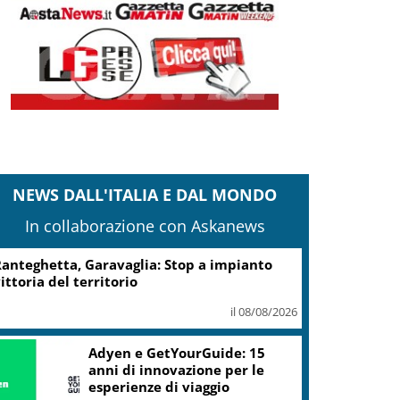
NEWS DALL'ITALIA E DAL MONDO
In collaborazione con Askanews
Turismo, Osservatorio
Telepass: +20% di interesse
per i viaggi in auto
il 07/08/2026
ic, Liguria: 5,8 mln da piano Grandi
rogetti Beni Culturali