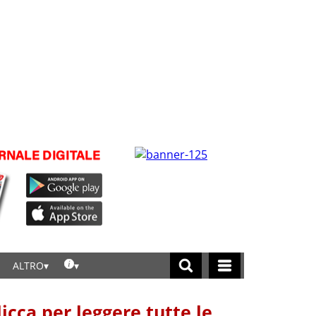
ALTRO
licca per leggere tutte le