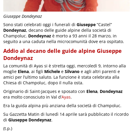
Giuseppe Dondeynaz
Sono stati celebrati oggi i funerali di
Giuseppe
“Castel”
Dondeynaz
, decano delle guide alpine della società di
Champoluc.
Dondeynaz
è morto a 93 anni il 28 marzo, in
seguito a una caduta nella microcomunità dove era ospitato.
Addio al decano delle guide alpine Giuseppe
Dondeynaz
La comunità di Ayas si è stretta oggi, mercoledì 9, intorno alla
moglie
Elena
, ai figli
Michele
e
Silvano
e agli altri parenti e
amici per l’ultimo saluto. La funzione è stata celebrata alla
Chiesa di Champoluc, dopo il nulla osta.
Originario di Saint-Jacques e sposato con
Elena
,
Dondeynaz
era molto conosciuto in Val d’
Ayas
.
Era la guida alpina più anziana della società di Champoluc.
Su Gazzetta Matin di lunedì 14 aprile sarà pubblicato il ricordo
di
Giuseppe Dondeynaz
.
(t.p.)