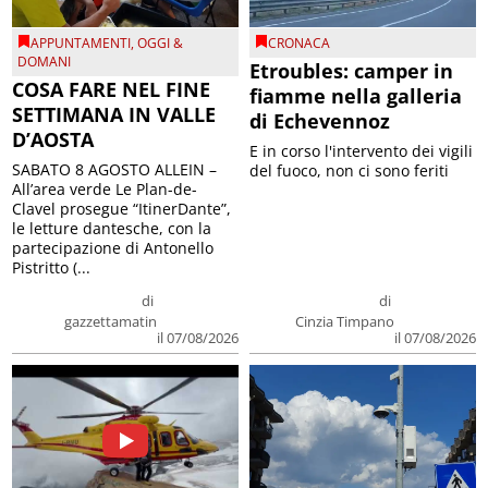
APPUNTAMENTI
,
OGGI &
CRONACA
DOMANI
Etroubles: camper in
COSA FARE NEL FINE
fiamme nella galleria
SETTIMANA IN VALLE
di Echevennoz
D’AOSTA
E in corso l'intervento dei vigili
SABATO 8 AGOSTO ALLEIN –
del fuoco, non ci sono feriti
All’area verde Le Plan-de-
Clavel prosegue “ItinerDante”,
le letture dantesche, con la
partecipazione di Antonello
Pistritto (...
di
di
gazzettamatin
Cinzia Timpano
il 07/08/2026
il 07/08/2026