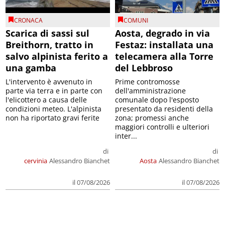
CRONACA
COMUNI
Scarica di sassi sul
Aosta, degrado in via
Breithorn, tratto in
Festaz: installata una
salvo alpinista ferito a
telecamera alla Torre
una gamba
del Lebbroso
L'intervento è avvenuto in
Prime contromosse
parte via terra e in parte con
dell'amministrazione
l'elicottero a causa delle
comunale dopo l'esposto
condizioni meteo. L'alpinista
presentato da residenti della
non ha riportato gravi ferite
zona; promessi anche
maggiori controlli e ulteriori
inter...
di
di
cervinia
Alessandro Bianchet
Aosta
Alessandro Bianchet
il 07/08/2026
il 07/08/2026