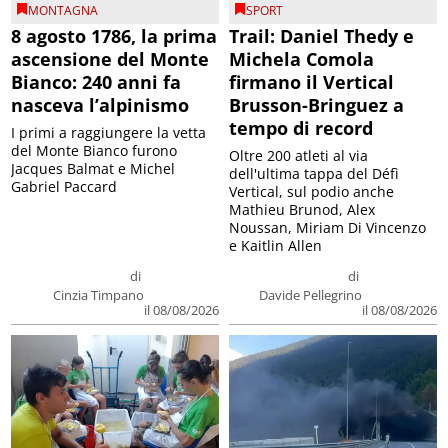
MONTAGNA
SPORT
8 agosto 1786, la prima
Trail: Daniel Thedy e
ascensione del Monte
Michela Comola
Bianco: 240 anni fa
firmano il Vertical
nasceva l’alpinismo
Brusson-Bringuez a
tempo di record
I primi a raggiungere la vetta
del Monte Bianco furono
Oltre 200 atleti al via
Jacques Balmat e Michel
dell'ultima tappa del Défì
Gabriel Paccard
Vertical, sul podio anche
Mathieu Brunod, Alex
Noussan, Miriam Di Vincenzo
e Kaitlin Allen
di
di
Cinzia Timpano
Davide Pellegrino
il 08/08/2026
il 08/08/2026