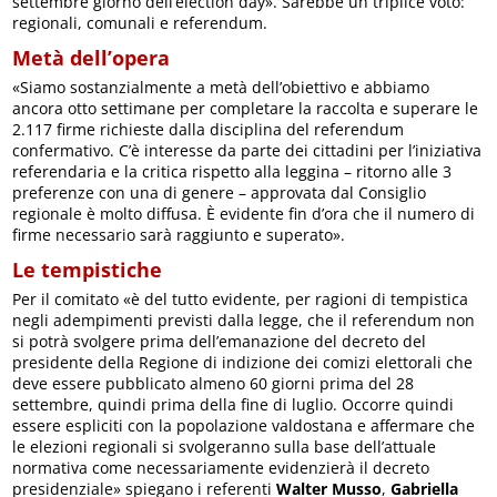
settembre giorno dell’election day». Sarebbe un triplice voto:
regionali, comunali e referendum.
Metà dell’opera
«Siamo sostanzialmente a metà dell’obiettivo e abbiamo
ancora otto settimane per completare la raccolta e superare le
2.117 firme richieste dalla disciplina del referendum
confermativo. C’è interesse da parte dei cittadini per l’iniziativa
referendaria e la critica rispetto alla leggina – ritorno alle 3
preferenze con una di genere – approvata dal Consiglio
regionale è molto diffusa. È evidente fin d’ora che il numero di
firme necessario sarà raggiunto e superato».
Le tempistiche
Per il comitato «è del tutto evidente, per ragioni di tempistica
negli adempimenti previsti dalla legge, che il referendum non
si potrà svolgere prima dell’emanazione del decreto del
presidente della Regione di indizione dei comizi elettorali che
deve essere pubblicato almeno 60 giorni prima del 28
settembre, quindi prima della fine di luglio. Occorre quindi
essere espliciti con la popolazione valdostana e affermare che
le elezioni regionali si svolgeranno sulla base dell’attuale
normativa come necessariamente evidenzierà il decreto
presidenziale» spiegano i referenti
Walter Musso
,
Gabriella