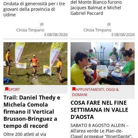
del Monte Bianco furono
Ondata di generosità per i tre
Jacques Balmat e Michel
giovani della provincia di
Gabriel Paccard
Udine
di
di
Cinzia Timpano
Cinzia Timpano
il 08/08/2026
il 08/08/2026
SPORT
APPUNTAMENTI
,
OGGI &
DOMANI
Trail: Daniel Thedy e
COSA FARE NEL FINE
Michela Comola
SETTIMANA IN VALLE
firmano il Vertical
D’AOSTA
Brusson-Bringuez a
tempo di record
SABATO 8 AGOSTO ALLEIN –
All’area verde Le Plan-de-
Oltre 200 atleti al via
Clavel prosegue “ItinerDante”,