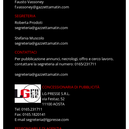
Fausto Vassoney
f.vassoney@gazzettamatin.com
SEGRETERIA
Roberta Prodoti
segreteria@gazzettamatin.com
Stefania Muscolo
segreteria@gazzettamatin.com
CONTATTACI
Per pubblicazione annunci, necrologi, offro e cerco lavoro,
contattare la segreteria al numero: 0165/231711
segreteria@gazzettamatin.com
CONCESSIONARIA DI PUBBLICITÀ
LG PRESSE S.R.L.
via Festaz, 52
11100 AOSTA
Tel: 0165.231711
Fax: 0165.1820141
E-mail
segreteria@lgpresse.com
RESPONSABILE DI AGENZIA