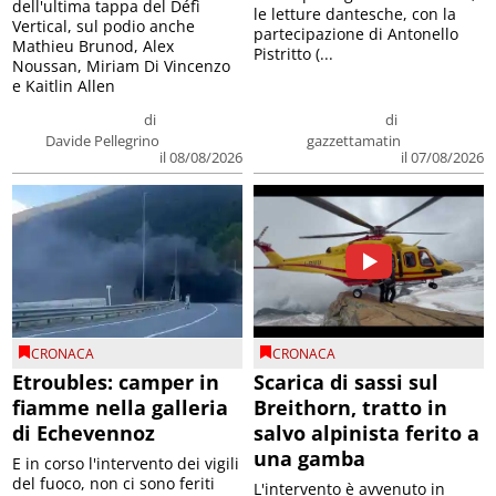
dell'ultima tappa del Défì
le letture dantesche, con la
Vertical, sul podio anche
partecipazione di Antonello
Mathieu Brunod, Alex
Pistritto (...
Noussan, Miriam Di Vincenzo
e Kaitlin Allen
di
di
Davide Pellegrino
gazzettamatin
il 08/08/2026
il 07/08/2026
CRONACA
CRONACA
Etroubles: camper in
Scarica di sassi sul
fiamme nella galleria
Breithorn, tratto in
di Echevennoz
salvo alpinista ferito a
una gamba
E in corso l'intervento dei vigili
del fuoco, non ci sono feriti
L'intervento è avvenuto in